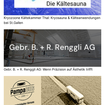
Kryozoone Kältekammer Thal: Kryosauna & Kälteanwendungen
bei St.Gallen
Gebr. B. + R. Renggli AG: Wenn Präzision auf Ästhetik trifft