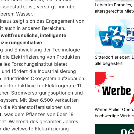
Leben im Paradies, 
usgestattet ist, versorgt nun über
altersgerechte Mie
uberem Wasser.
hinaus zeigt sich das Engagement von
it auch in anderen Bereichen.
weltfreundliche, intelligente
izierungsinitiative
ng und Entwicklung der Technologie
d die Elektrifizierung von Produkten
Sitterdorf erleben: 
alle begeistert
elles Forschungsinstitut bietet
und fördert die Industrialisierung
 industrielles Ökosystem aufzubauen.
ng-Produktlinie für Elektrogeräte 11
denen Stromversorgungsoptionen und
osystem. Mit über 6.500 verkauften
n die Kohlenstoffemissionen um
Werbe Atelier Oberd
t, was dem Pflanzen von über 18
hochwertige Werbea
icht. Während des gesamten Jahres
 die weltweite Elektrifizierung