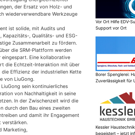
ungen, der Ersatz von Holz- und
ch wiederverwendbare Werkzeuge
Vor Ort Hilfe EDV-S
Support vor Ort
t ist solide, mit Audits und
 Kapazitäts-, Qualitäts- und ESG-
istige Zusammenarbeit zu fördern.
g über die SRM-Plattform werden
r eingespart. Eine kollaborative
rt die Echtzeit-Interaktion mit über
 die Effizienz der industriellen Kette
Borer Spenglerei: 
te von LiuGong.
Zuverlässigkeit für
iuGong sein kontinuierliches
ation von Nachhaltigkeit in seine
tzen. In der Zwischenzeit wird die
ion durch den Bau eines zweiten
ntreiben und damit ihr Engagement
t verstärken.
Kessler Haustechnik
d Marketing,
begeistert – jetzt i