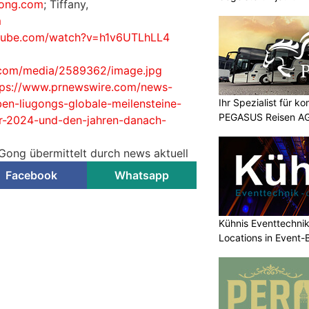
gong.com
; Tiffany,
m
utube.com/watch?v=h1v6UTLhLL4
.com/media/2589362/image.jpg
tps://www.prnewswire.com/news-
Ihr Spezialist für k
en-liugongs-globale-meilensteine-
PEGASUS Reisen A
hr-2024-und-den-jahren-danach-
uGong übermittelt durch news aktuell
Facebook
Whatsapp
Kühnis Eventtechni
Locations in Event