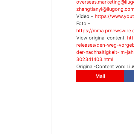
overseas.marketing@liu
zhangtianyi@liugong.co
Video –
https://www.yo
Foto –
https://mma.prnewswire
View original content:
ht
releases/den-weg-vorgeb
der-nachhaltigkeit-im-ja
302341403.html
Original-Content von: Li
Mail