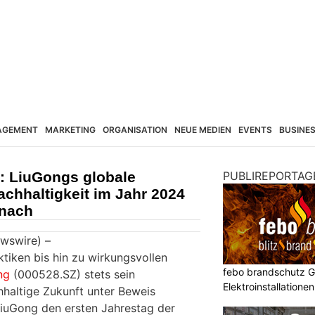
AGEMENT
MARKETING
ORGANISATION
NEUE MEDIEN
EVENTS
BUSINE
 LiuGongs globale
PUBLIREPORTAG
achhaltigkeit im Jahr 2024
anach
wswire) –
iken bis hin zu wirkungsvollen
febo brandschutz 
ng
(000528.SZ) stets sein
Elektroinstallatione
haltige Zukunft unter Beweis
e LiuGong den ersten Jahrestag der