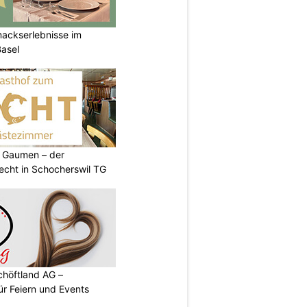
mackserlebnisse im
Basel
 Gaumen – der
cht in Schocherswil TG
chöftland AG –
ür Feiern und Events