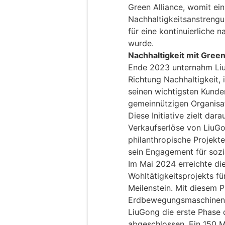
Green Alliance, womit ei
Nachhaltigkeitsanstren
für eine kontinuierliche 
wurde.
Nachhaltigkeit mit Green
Ende 2023 unternahm Liu
Richtung Nachhaltigkeit,
seinen wichtigsten Kunde
gemeinnützigen Organisat
Diese Initiative zielt dara
Verkaufserlöse von LiuGo
philanthropische Projekt
sein Engagement für sozi
Im Mai 2024 erreichte die
Wohltätigkeitsprojekts f
Meilenstein. Mit diesem P
Erdbewegungsmaschinen A
LiuGong die erste Phase d
abgeschlossen. Ein 150 Me