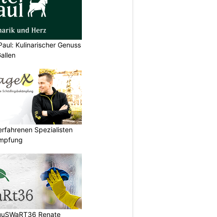
Paul: Kulinarischer Genuss
allen
rfahrenen Spezialisten
ämpfung
HuuSWaRT36 Renate