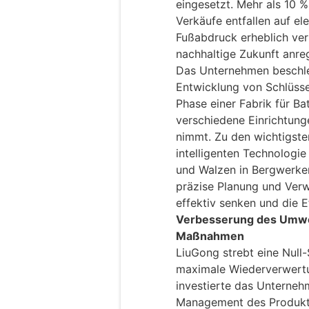
eingesetzt. Mehr als 10 %
Verkäufe entfallen auf el
Fußabdruck erheblich verr
nachhaltige Zukunft anre
Das Unternehmen beschle
Entwicklung von Schlüss
Phase einer Fabrik für Bat
verschiedene Einrichtung
nimmt. Zu den wichtigste
intelligenten Technologi
und Walzen in Bergwerken
präzise Planung und Verw
effektiv senken und die Ef
Verbesserung des Umwe
Maßnahmen
LiuGong strebt eine Null
maximale Wiederverwertu
investierte das Unternehm
Management des Produktl