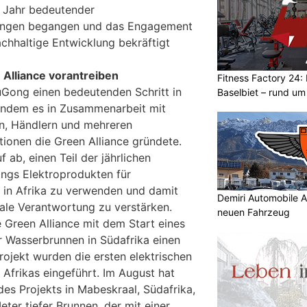
n Jahr bedeutender
gungen begangen und das Engagement
nachhaltige Entwicklung bekräftigt
 Alliance vorantreiben
Fitness Factory 24: 
Gong einen bedeutenden Schritt in
Baselbiet – rund um
 indem es in Zusammenarbeit mit
n, Händlern und mehreren
ionen die Green Alliance gründete.
uf ab, einen Teil der jährlichen
ngs Elektroprodukten für
e in Afrika zu verwenden und damit
Demiri Automobile A
ale Verantwortung zu verstärken.
neuen Fahrzeug
 Green Alliance mit dem Start eines
ür Wasserbrunnen in Südafrika einen
rojekt wurden die ersten elektrischen
frikas eingeführt. Im August hat
es Projekts in Mabeskraal, Südafrika,
ter tiefer Brunnen, der mit einer