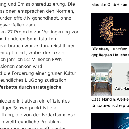
ung und Emissionsreduzierung. Die
Mächler GmbH kümm
ssionen entsprachen den Normen,
wurden effektiv gehandhabt, ohne
gsvorfällen kam.
en 27 Projekte zur Verringerung von
nd anderen Schadstoffen
everbrauch wurde durch Richtlinien
Bügelfee/Glanzfee: I
ven optimiert, wobei die lokale
gepflegten Haushal
ich jährlich 52 Millionen kWh
sionen senken wird.
d die Förderung einer grünen Kultur
reundliches LiuGong zusätzlich.
ferkette durch strategische
Casa Hand & Werker
edene Initiativen ein effizientes
Umbauwünsche prof
htiger Schwerpunkt ist die
ffung, die von der Bedarfsanalyse
umweltfreundliche Praktiken
 Bevorzugung energieeffizienter