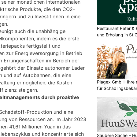
 seiner monatlichen internationalen
ektrische Produkte, die den CO2-
ingern und zu Investitionen in eine
gen.
Restaurant Peter & 
unigt auch die unabhängige
und Erholung in St.G
elkomponenten, indem es die erste
teriepacks fertigstellt und
en zur Energieversorgung in Betrieb
n Errungenschaften im Bereich der
e gehört der Einsatz autonomer Lader
 und auf Autobahnen, die eine
Plagex GmbH: Ihre e
altung ermöglichen, die Kosten
für Schädlingsbek
fizienz steigern.
ltmanagements durch proaktive
-Schadstoff-Produktion und eine
ng von Ressourcen an. Im Jahr 2023
en 41,61 Millionen Yuan in das
ebenszyklus und konzentrierte sich
Saubere Sache – 