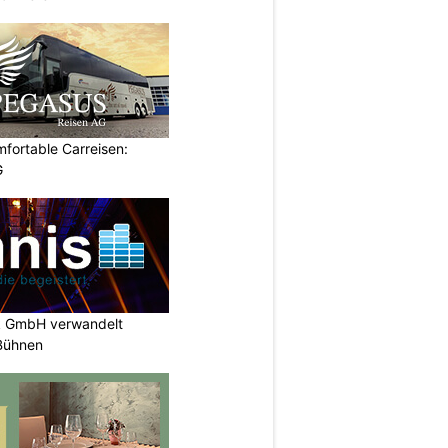
omfortable Carreisen:
G
k GmbH verwandelt
-Bühnen