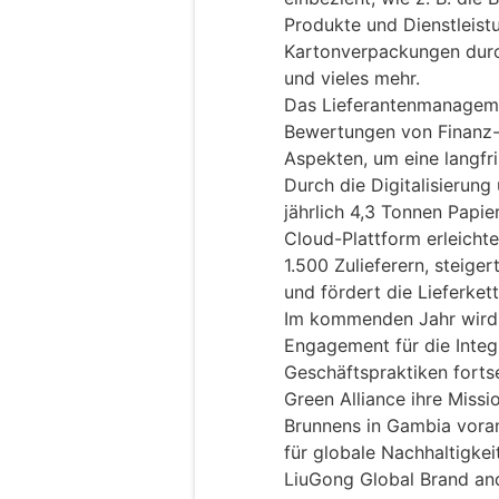
Produkte und Dienstleist
Kartonverpackungen dur
und vieles mehr.
Das Lieferantenmanagemen
Bewertungen von Finanz-,
Aspekten, um eine langfr
Durch die Digitalisierun
jährlich 4,3 Tonnen Papie
Cloud-Plattform erleichte
1.500 Zulieferern, steigert
und fördert die Lieferket
Im kommenden Jahr wird L
Engagement für die Integr
Geschäftspraktiken fortse
Green Alliance ihre Miss
Brunnens in Gambia vora
für globale Nachhaltigkei
LiuGong Global Brand an