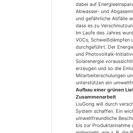
dabei auf Energieeinspar
Abwasser- und Abgasemi
und gefährliche Abfälle 
dass es zu Verschmutzun
Im Laufe des Jahres wurd
VOCs, Schweißdämpfen u
durchgeführt. Der Energi
und Photovoltaik-Initiati
Solarenergie voraussichtl
erzeugen und so die Emis
Mitarbeiterschulungen un
unterstützen ein umweltf
Aufbau einer grünen Lie
Zusammenarbeit
LiuGong will durch verschi
System schaffen. Ein wic
umweltfreundliche Bescha
bis zur Produktannahme 
einbezieht, wie z. B. die