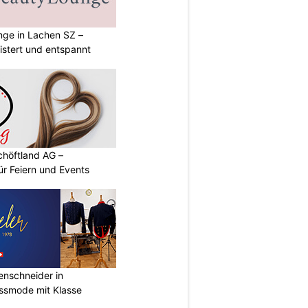
ge in Lachen SZ –
istert und entspannt
chöftland AG –
ür Feiern und Events
renschneider in
assmode mit Klasse