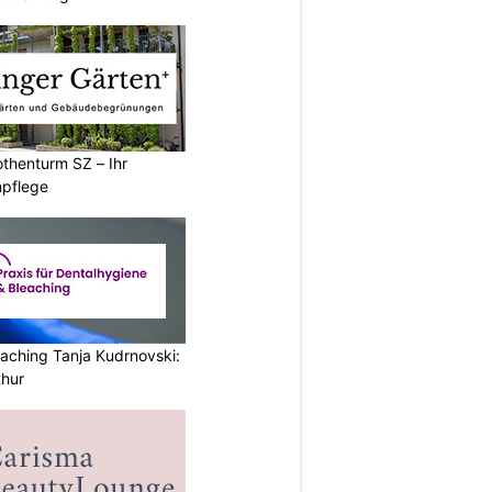
thenturm SZ – Ihr
npflege
aching Tanja Kudrnovski:
thur