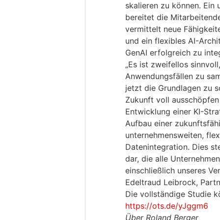
skalieren zu können. Ei
bereitet die Mitarbeiten
vermittelt neue Fähigkeit
und ein flexibles AI-Arch
GenAI erfolgreich zu inte
„Es ist zweifellos sinnvol
Anwendungsfällen zu samm
jetzt die Grundlagen zu s
Zukunft voll ausschöpfe
Entwicklung einer KI-Str
Aufbau einer zukunftsfähi
unternehmensweiten, flex
Datenintegration. Dies st
dar, die alle Unternehmen
einschließlich unseres Ve
Edeltraud Leibrock, Partn
Die vollständige Studie k
https://ots.de/yJggm6
Über Roland Berger