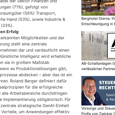
dabei der Sektor Finanzen und
tungen (71%), gefolgt von
nsumgüter (56%) Transport,
Berghotel Sterna: Ih
iche Hand (53%), sowie Industrie &
Entschleunigung in 
 (33%).
den Erfolg
 erkannten Möglichkeiten und der
rung stellt eine zentrale
rnehmen dar und verdeutlicht einen
nstliche Intelligenz wird erhebliche
n sie in großem Maßstab
AB-Schaltanlagen G
 wenn es Produktionslösungen gibt,
verlässlicher Partn
rozesse abdecken – aber das ist ein
ren. Roland Berger definiert dafür
elprinzipien für die erfolgreiche
 alle Arbeitsbereiche durchdringen
che Implementierung obligatorisch. Für
 zentrale strategische GenAI-Einheit
Vorsorge und Steuer
 Vorteile, um Anwendungen effektiv
Profis von Zwicker 