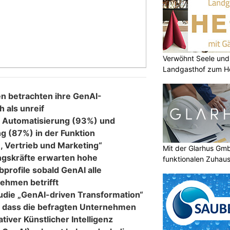
Verwöhnt Seele und
Landgasthof zum He
 betrachten ihre GenAI-
 als unreif
r Automatisierung (93%) und
g (87%) in der Funktion
 Vertrieb und Marketing“
Mit der Glarhus G
ngskräfte erwarten hohe
funktionalen Zuhau
profile sobald GenAI alle
ehmen betrifft
udie „GenAI-driven Transformation“
, dass die befragten Unternehmen
tiver Künstlicher Intelligenz