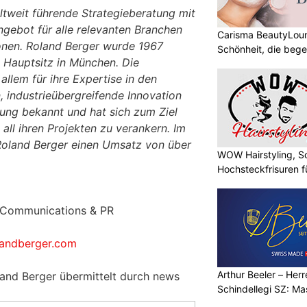
ltweit führende Strategieberatung mit
ngebot für alle relevanten Branchen
Carisma BeautyLoun
nen. Roland Berger wurde 1967
Schönheit, die bege
 Hauptsitz in München. Die
allem für ihre Expertise in den
, industrieübergreifende Innovation
ung bekannt und hat sich zum Ziel
 all ihren Projekten zu verankern. Im
Roland Berger einen Umsatz von über
WOW Hairstyling, S
Hochsteckfrisuren f
 Communications & PR
landberger.com
Arthur Beeler – Her
land Berger übermittelt durch news
Schindellegi SZ: M