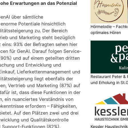
hohe Erwartungen an das Potenzial
enAI über sämtliche
enorme Potentiale hinsichtlich
Hörmelodie – Fachk
itätssteigerung zu. Der Bereich
optimales Hören
ieb und Marketing steht bezüglich
z eins: 93% der Befragten sehen hier
en für GenAI. Darauf folgen Service-
90%) und auf einem geteilten dritten
rschung und Entwicklung und
 Einkauf, Lieferkettenmanagement und
Restaurant Peter & 
litätssteigerung liegt ebenfalls der
und Erholung in St.G
n, Vertrieb und Marketing (87%) auf
für ist, dass diese Funktionen in der
n, ein nuanciertes Verständnis von
kenntnisse erfordern – Fähigkeiten,
ietet. Auf den Plätzen zwei und drei
wicklung und Qualitätskontrolle
d Support-Funktionen (82%).
Kessler Haustechnik