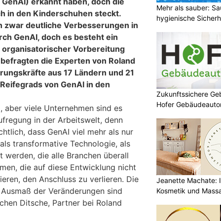
z GenAI) erkannt haben, doch die
Mehr als sauber: Sa
h in den Kinderschuhen steckt.
hygienische Sicherh
n zwar deutliche Verbesserungen in
urch GenAI, doch es besteht ein
 organisatorischer Vorbereitung
e befragten die Experten von Roland
rungskräfte aus 17 Ländern und 21
Reifegrads von GenAI in den
Zukunftssichere G
Hofer Gebäudeaut
AI, aber viele Unternehmen sind es
ufregung in der Arbeitswelt, denn
ichtlich, dass GenAI viel mehr als nur
als transformative Technologie, als
 werden, die alle Branchen überall
men, die auf diese Entwicklung nicht
kieren, den Anschluss zu verlieren. Die
Jeanette Machate: Ih
 Ausmaß der Veränderungen sind
Kosmetik und Massa
Jochen Ditsche, Partner bei Roland