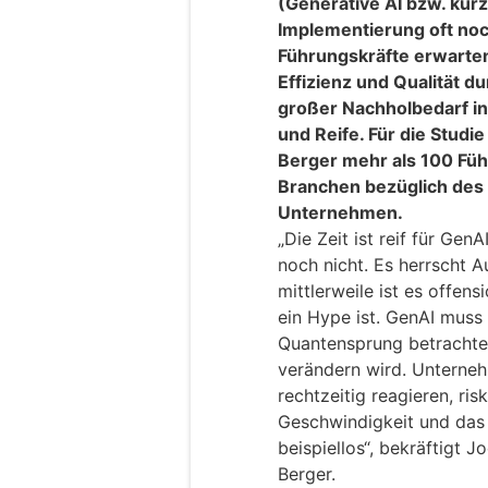
(Generative AI bzw. kur
Implementierung oft noc
Führungskräfte erwarte
Effizienz und Qualität d
großer Nachholbedarf in
und Reife. Für die Studi
Berger mehr als 100 Füh
Branchen bezüglich des 
Unternehmen.
„Die Zeit ist reif für Gen
noch nicht. Es herrscht A
mittlerweile ist es offens
ein Hype ist. GenAI muss 
Quantensprung betrachtet
verändern wird. Unterneh
rechtzeitig reagieren, ris
Geschwindigkeit und das
beispiellos“, bekräftigt 
Berger.