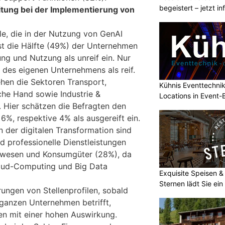
begeistert – jetzt i
tung bei der Implementierung von
le, die in der Nutzung von GenAI
st die Hälfte (49%) der Unternehmen
ng und Nutzung als unreif ein. Nur
des eigenen Unternehmens als reif.
hen die Sektoren Transport,
Kühnis Eventtechni
iche Hand sowie Industrie &
Locations in Event
 Hier schätzen die Befragten den
6%, respektive 4% als ausgereift ein.
n der digitalen Transformation sind
d professionelle Dienstleistungen
swesen und Konsumgüter (28%), da
loud-Computing und Big Data
Exquisite Speisen &
Sternen lädt Sie ein
rungen von Stellenprofilen, sobald
 ganzen Unternehmen betrifft,
n mit einer hohen Auswirkung.