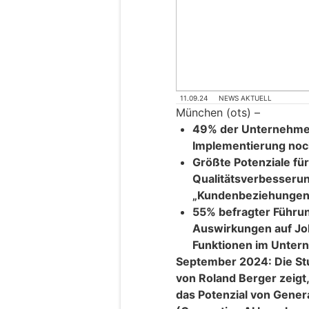
11.09.24
NEWS AKTUELL
München (ots) –
49% der Unternehmen
Implementierung noch
Größte Potenziale fü
Qualitätsverbesserun
„Kundenbeziehungen,
55% befragter Führu
Auswirkungen auf Job
Funktionen im Untern
September 2024: Die St
von Roland Berger zeigt
das Potenzial von Genera