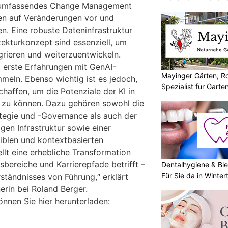
n umfassendes Change Management
den auf Veränderungen vor und
en. Eine robuste Dateninfrastruktur
itekturkonzept sind essenziell, um
grieren und weiterzuentwickeln.
l, erste Erfahrungen mit GenAI-
Mayinger Gärten, Ro
eln. Ebenso wichtig ist es jedoch,
Spezialist für Garte
chaffen, um die Potenziale der KI in
n zu können. Dazu gehören sowohl die
ategie und -Governance als auch der
gen Infrastruktur sowie einer
iblen und kontextbasierten
ellt eine erhebliche Transformation
sbereiche und Karrierepfade betrifft –
Dentalhygiene & Ble
Für Sie da in Winter
rständnisses von Führung,“ erklärt
erin bei Roland Berger.
önnen Sie hier herunterladen: