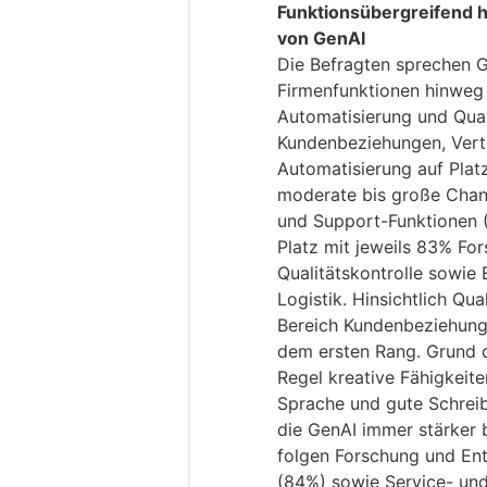
Funktionsübergreifend 
von GenAI
Die Befragten sprechen G
Firmenfunktionen hinweg 
Automatisierung und Qual
Kundenbeziehungen, Vertr
Automatisierung auf Plat
moderate bis große Chanc
und Support-Funktionen (
Platz mit jeweils 83% Fo
Qualitätskontrolle sowie
Logistik. Hinsichtlich Qua
Bereich Kundenbeziehunge
dem ersten Rang. Grund da
Regel kreative Fähigkeite
Sprache und gute Schreib
die GenAI immer stärker b
folgen Forschung und Ent
(84%) sowie Service- un