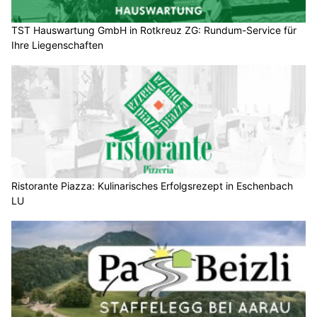
TST Hauswartung GmbH in Rotkreuz ZG: Rundum-Service für
Ihre Liegenschaften
Ristorante Piazza: Kulinarisches Erfolgsrezept in Eschenbach
LU