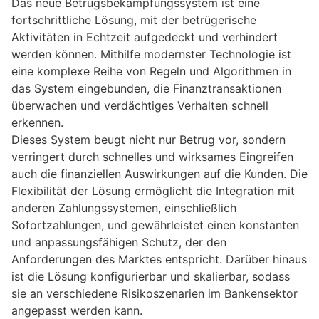
Das neue Betrugsbekämpfungssystem ist eine
fortschrittliche Lösung, mit der betrügerische
Aktivitäten in Echtzeit aufgedeckt und verhindert
werden können. Mithilfe modernster Technologie ist
eine komplexe Reihe von Regeln und Algorithmen in
das System eingebunden, die Finanztransaktionen
überwachen und verdächtiges Verhalten schnell
erkennen.
Dieses System beugt nicht nur Betrug vor, sondern
verringert durch schnelles und wirksames Eingreifen
auch die finanziellen Auswirkungen auf die Kunden. Die
Flexibilität der Lösung ermöglicht die Integration mit
anderen Zahlungssystemen, einschließlich
Sofortzahlungen, und gewährleistet einen konstanten
und anpassungsfähigen Schutz, der den
Anforderungen des Marktes entspricht. Darüber hinaus
ist die Lösung konfigurierbar und skalierbar, sodass
sie an verschiedene Risikoszenarien im Bankensektor
angepasst werden kann.