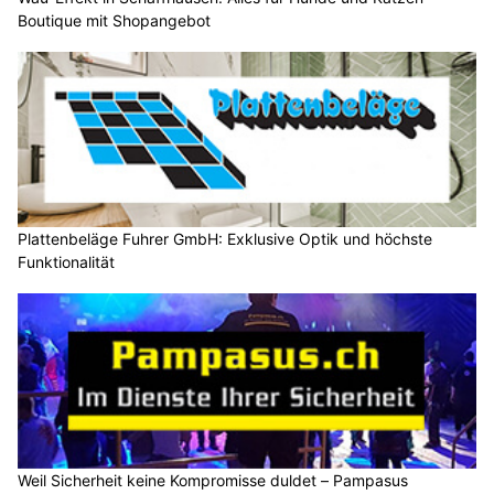
Boutique mit Shopangebot
Plattenbeläge Fuhrer GmbH: Exklusive Optik und höchste
Funktionalität
Weil Sicherheit keine Kompromisse duldet – Pampasus