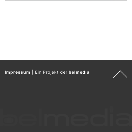
Impressum
|
Ein Projekt der
belmedia