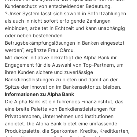
Kundenschutz von entscheidender Bedeutung.
?Unser System lässt sich sowohl in Sofortzahlungen
als auch in nicht sofort erfolgende Zahlungen
einbinden, arbeitet in Echtzeit und kann unabhängig
oder neben bestehenden
Betrugsbekämpfungslösungen in Banken eingesetzt
werden“, ergänzte Frau Cârcu.
Mit dieser Initiative bekräftigt die Alpha Bank ihr
Engagement für die Auswahl von Top-Partnern, um
ihren Kunden sichere und zuverlässige
Bankdienstleistungen zu bieten und damit an der
Spitze der Innovation im Bankensektor zu bleiben.
Informationen zu Alpha Bank
Die Alpha Bank ist ein führendes Finanzinstitut, das
eine breite Palette von Bankdienstleistungen für
Privatpersonen, Unternehmen und Institutionen
anbietet. Die Alpha Bank bietet eine umfassende
Produktpalette, die Sparkonten, Kredite, Kreditkarten,