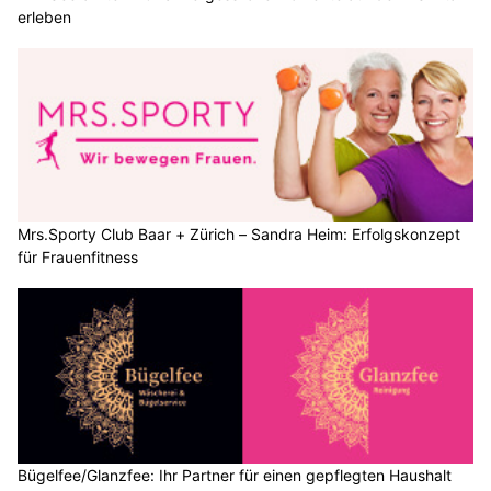
erleben
Mrs.Sporty Club Baar + Zürich – Sandra Heim: Erfolgskonzept
für Frauenfitness
Bügelfee/Glanzfee: Ihr Partner für einen gepflegten Haushalt