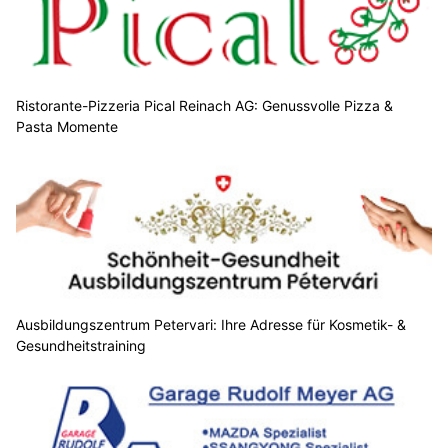
Ristorante-Pizzeria Pical Reinach AG: Genussvolle Pizza &
Pasta Momente
Ausbildungszentrum Petervari: Ihre Adresse für Kosmetik- &
Gesundheitstraining