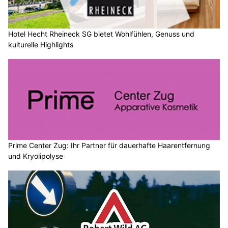
Hotel Hecht Rheineck SG bietet Wohlfühlen, Genuss und
kulturelle Highlights
Prime Center Zug: Ihr Partner für dauerhafte Haarentfernung
und Kryolipolyse