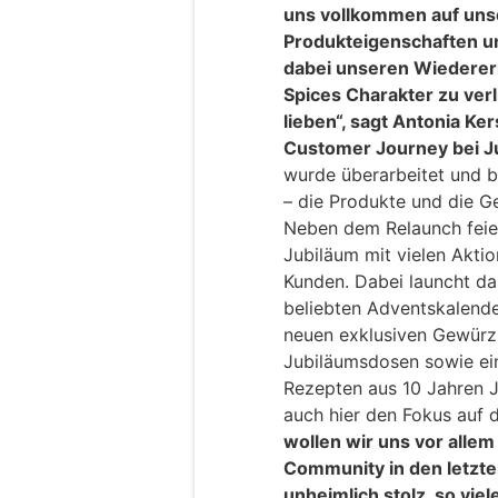
uns vollkommen auf uns
Produkteigenschaften 
dabei unseren Wiedere
Spices Charakter zu ver
lieben“, sagt Antonia K
Customer Journey bei Ju
wurde überarbeitet und b
– die Produkte und die G
Neben dem Relaunch feier
Jubiläum mit vielen Akti
Kunden. Dabei launcht d
beliebten Adventskalende
neuen exklusiven Gewürz
Jubiläumsdosen sowie ei
Rezepten aus 10 Jahren 
auch hier den Fokus auf 
wollen wir uns vor allem
Community in den letzte
unheimlich stolz, so vi