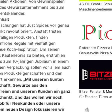
vielen Aktionen. Von Gewinnspielen
AS-CH GmbH: Schul
 des Gewürzunternehmens bis zum
Maschinenbedienun
entskalender.
nhalt
schungen hat Just Spices vor genau
 revolutioniert. Anstatt tristen
älligen Produkten, finden
frohe Regale mit vielfältigen
Ristorante-Pizzeria 
ue Koch-Inspiration. Um seinen
Genussvolle Pizza 
Kauferlebnis zu bieten, erstrahlen
s zum 10-jährigen Jubiläum in einem
uen Verpackung sollen vor allem auch
en Produkteigenschaften und den
t erkennen.
„Mit unseren bunten
chafft, Gewürze aus den
reien und unseren Kunden ein ganz
Bitzer Fenster & M
für Fenster, Türen 
henkt. Und das wollen wir noch
 ob für Neukunden oder unsere
em neuen Design fokussieren wir