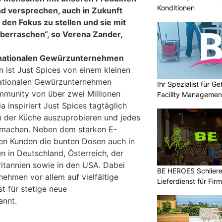
Konditionen
nd versprechen, auch in Zukunft
den Fokus zu stellen und sie mit
berraschen“, so Verena Zander,
rnationalen Gewürzunternehmen
n ist Just Spices von einem kleinen
nationalen Gewürzunternehmen
Ihr Spezialist für 
mmunity von über zwei Millionen
Facility Managemen
a inspiriert Just Spices tagtäglich
 der Küche auszuprobieren und jedes
u machen. Neben dem starken E-
n Kunden die bunten Dosen auch in
 in Deutschland, Österreich, der
itannien sowie in den USA. Dabei
BE HEROES Schlieren
nehmen vor allem auf vielfältige
Lieferdienst für Fi
 für stetige neue
annt.