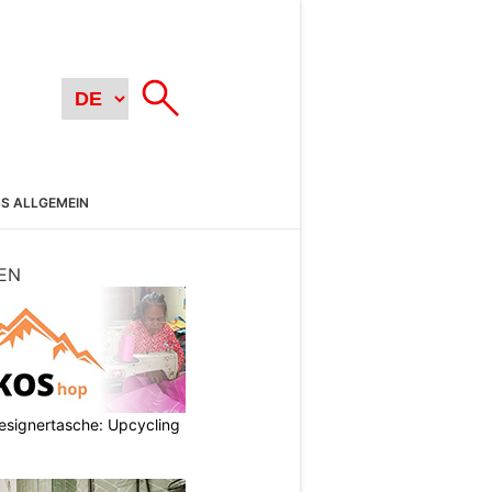
SS ALLGEMEIN
EN
esignertasche: Upcycling