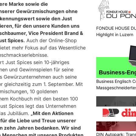
ere Marke sowie die
unserer Gewürzmischungen ohne
rkennungswert sowie den Just
lieren, für den unsere Kunden uns
FONDUE HOUSE DU 
erschbaumer, Vice President Brand &
Highlight in Luzern
st Spices.
Auch der Online-Shop
ietet mehr Fokus auf das Wesentliche
eschmackserlebnisse.
t Just Spices sein 10-jähriges
onen und Gewinnspielen für seine
as Gewürzunternehmen auch seine
Business Englisch C
r gleichzeitig zum 1. September. Mit
Massgeschneidertes
mischungen, 10 goldenen
nem Kochbuch mit den besten 100
Just Spices legt das Unternehmen
das Jubiläum.
„Mit den Aktionen
 für die Liebe und Treue unserer
n zehn Jahren bedanken. Wir sind
DIN Autopark: Tran
ele Menschen mit unseren Produkten