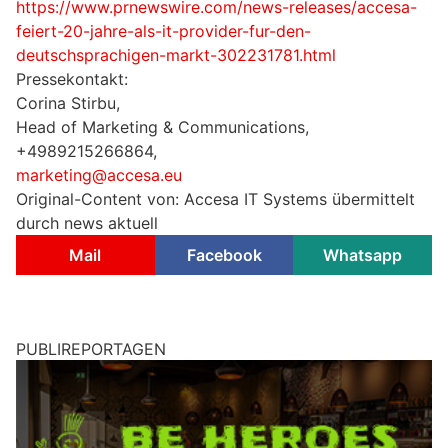
https://www.prnewswire.com/news-releases/accesa-
feiert-20-jahre-als-it-provider-fur-den-
deutschsprachigen-markt-302231781.html
Pressekontakt:
Corina Stirbu,
Head of Marketing & Communications,
+4989215266864,
marketing@accesa.eu
Original-Content von: Accesa IT Systems übermittelt
durch news aktuell
Mail
Facebook
Whatsapp
PUBLIREPORTAGEN