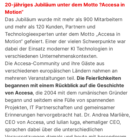
20-j
ä
hriges Jubil
ä
um unter dem Motto
?Accesa in
Motion“
Das Jubiläum wurde mit mehr als 900 Mitarbeitern
und mehr als 120 Kunden, Partnern und
Technologieexperten unter dem Motto „Accesa in
Motion“ gefeiert. Einer der vielen Schwerpunkte war
dabei der Einsatz moderner KI Technologien in
verschiedenen Unternehmenskontexten.
Die Accesa-Community und ihre Gäste aus
verschiedenen europäischen Ländern nahmen an
mehreren Veranstaltungen teil.
Die Feierlichkeiten
begannen mit einem Rückblick auf die
Geschichte
von Accesa
, die 2004 mit dem rumänischen Gründer
begann und seitdem eine Fülle von spannenden
Projekten, IT Partnerschaften und gemeinsamer
Erinnerungen hervorgebracht hat. Dr. Andrea Marlière,
CEO von Accesa, und Iulian Iuga, ehemaliger CEO,
sprachen dabei über die unterschiedlichen
Voraussetzungen damals und heute mit besonderem