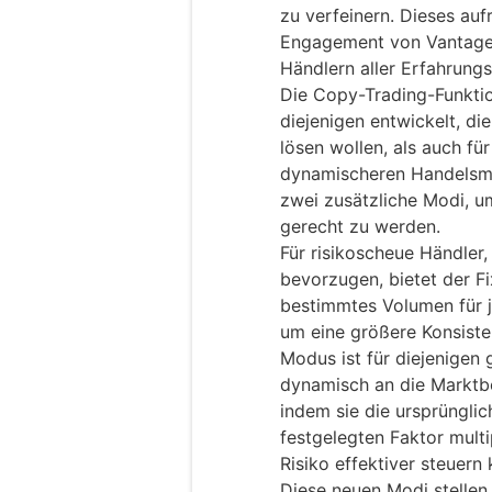
zu verfeinern. Dieses au
Engagement von Vantage, 
Händlern aller Erfahrungs
Die Copy-Trading-Funkti
diejenigen entwickelt, die
lösen wollen, als auch fü
dynamischeren Handelsm
zwei zusätzliche Modi, u
gerecht zu werden.
Für risikoscheue Händler,
bevorzugen, bietet der F
bestimmtes Volumen für j
um eine größere Konsiste
Modus ist für diejenigen 
dynamisch an die Markt
indem sie die ursprüngli
festgelegten Faktor multi
Risiko effektiver steuern
Diese neuen Modi stellen 