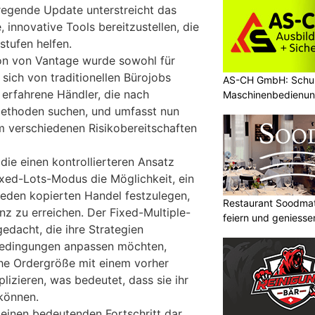
fregende Update unterstreicht das
innovative Tools bereitzustellen, die
stufen helfen.
on von Vantage wurde sowohl für
 sich von traditionellen Bürojobs
AS-CH GmbH: Schul
r erfahrene Händler, die nach
Maschinenbedienun
ethoden suchen, und umfasst nun
m verschiedenen Risikobereitschaften
 die einen kontrollierteren Ansatz
ixed-Lots-Modus die Möglichkeit, ein
eden kopierten Handel festzulegen,
Restaurant Soodmatt
nz zu erreichen. Der Fixed-Multiple-
feiern und geniesse
gedacht, die ihre Strategien
bedingungen anpassen möchten,
che Ordergröße mit einem vorher
plizieren, was bedeutet, dass sie ihr
 können.
einen bedeutenden Fortschritt dar,