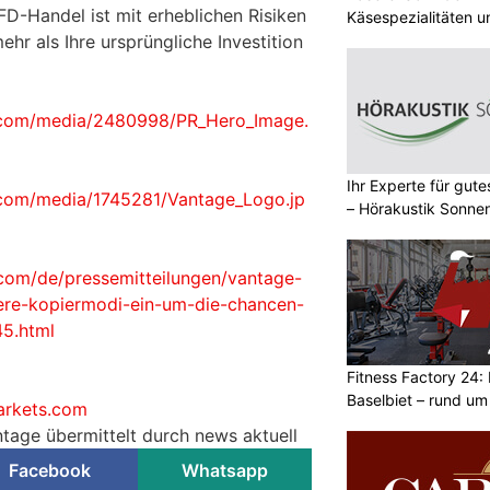
-Handel ist mit erheblichen Risiken
Käsespezialitäten u
hr als Ihre ursprüngliche Investition
.com/media/2480998/PR_Hero_Image.
Ihr Experte für gut
.com/media/1745281/Vantage_Logo.jp
– Hörakustik Sonne
com/de/pressemitteilungen/vantage-
ere-kopiermodi-ein-um-die-chancen-
5.html
Fitness Factory 24: 
Baselbiet – rund um
rkets.com
ntage übermittelt durch news aktuell
Facebook
Whatsapp