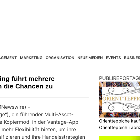
AGEMENT
MARKETING
ORGANISATION
NEUE MEDIEN
EVENTS
BUSINE
ing führt mehrere
PUBLIREPORTAG
m die Chancen zu
PRNewswire) –
e“), ein führender Multi-Asset-
Orientteppiche kauf
ere Kopiermodi in der Vantage-App
Orientteppich Täbr
mehr Flexibilität bieten, um ihre
ifizieren und ihre Handelsstrategien