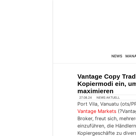
NEWS
MAN
Vantage Copy Trad
Kopiermodi ein, u
maximieren
27.08.24
NEWS AKTUELL
Port Vila, Vanuatu (ots/
Vantage Markets
(?Vantag
Broker, freut sich, mehr
einzuführen, die Händlern 
Kopiergeschäfte zu divers