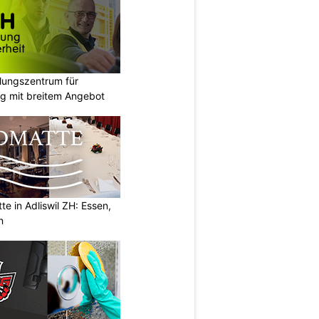
ungszentrum für
g mit breitem Angebot
e in Adliswil ZH: Essen,
n