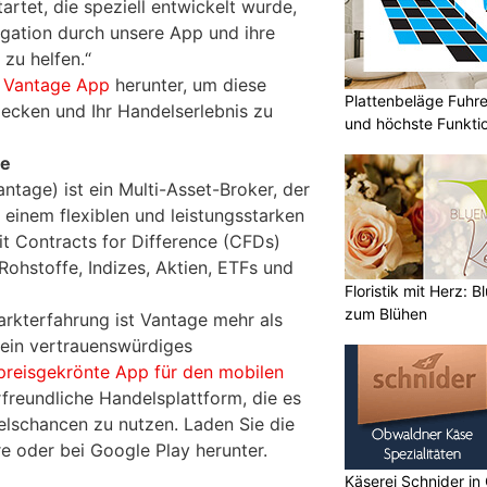
artet, die speziell entwickelt wurde,
gation durch unsere App und ihre
zu helfen.“
e
Vantage App
herunter, um diese
Plattenbeläge Fuhr
ecken und Ihr Handelserlebnis zu
und höchste Funktio
ge
ntage) ist ein Multi-Asset-Broker, der
einem flexiblen und leistungsstarken
it Contracts for Difference (CFDs)
 Rohstoffe, Indizes, Aktien, ETFs und
Floristik mit Herz: B
zum Blühen
arkterfahrung ist Vantage mehr als
 ein vertrauenswürdiges
preisgekrönte App für den mobilen
freundliche Handelsplattform, die es
lschancen zu nutzen. Laden Sie die
 oder bei Google Play herunter.
Käserei Schnider in