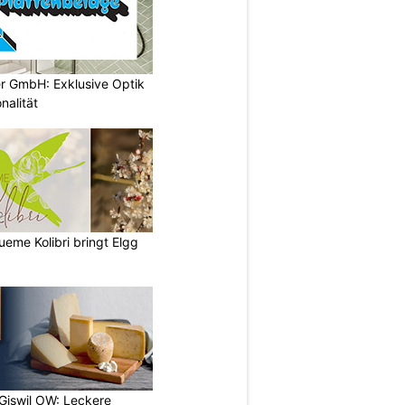
er GmbH: Exklusive Optik
nalität
lueme Kolibri bringt Elgg
 Giswil OW: Leckere