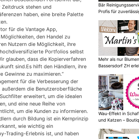
Bär Reinigungsserv
r Zeitdruck stehen und
Profis für zuverläss
äferenzen haben, eine breite Palette
en.
tor für die Vantage App,
 Möglichkeiten, den Handel zu
en Nutzern die Möglichkeit, ihre
hochdiversifizierte Portfolios selbst
ir glauben, dass die Kopierverfahren
Mehr als nur Blumen
Bassersdorf ZH erl
kunft sind.Es hilft den Händlern, ihre
hre Gewinne zu maximieren.“
agement für die Verbesserung der
t außerdem die Benutzeroberfläche
Suchfilter erweitert, um die idealen
n, und eine neue Reihe von
tlicht, um die Kunden zu informieren.
Wau-Effekt in Schaf
ern durch Bildung ist ein Kernprinzip
und Katzen – Bouti
rkannt, wie wichtig ein
y-Trading-Erlebnis ist, und haben