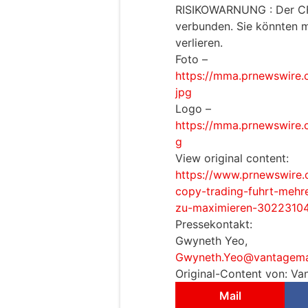
RISIKOWARNUNG : Der CFD
verbunden. Sie könnten me
verlieren.
Foto –
https://mma.prnewswire
jpg
Logo –
https://mma.prnewswire
g
View original content:
https://www.prnewswire.
copy-trading-fuhrt-mehr
zu-maximieren-30223104
Pressekontakt:
Gwyneth Yeo,
Gwyneth.Yeo@vantagema
Original-Content von: Va
Mail