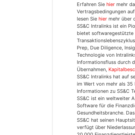
Erfahren Sie
hier
mehr dar
Vertragsbedingungen auf
lesen Sie
hier
mehr über d
SS&C Intralinks ist ein P
bietet softwaregestützte
Transaktionslebenszyklus,
Prep, Due Diligence, Insi
Technologie von Intralink
Informationsfluss durch 
Übernahmen,
Kapitalbes
SS&C Intralinks hat auf s
im Wert von mehr als 35 
Informationen zu SS&C T
SS&C ist ein weltweiter 
Software für die Finanzdi
Gesundheitsbranche. Da
SS&C hat seinen Hauptsit
verfügt über Niederlassu
20.000 Finanzdienstleis