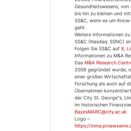
Gesundheitswesens, von 
bis hin zu kleinen und mi
SS&C, wenn es um Know-h
geht.
Weitere Informationen zu
SS&C (Nasdaq: SSNC) sin
Folgen Sie SS&C auf
X
,
L
Informationen zu M&A Re
Das
M&A Research Centr
2008 gegründet wurde, i
einer großen Wirtschafts
Forschung als auch auf d
Übernahmen konzentriert.
der City St. George“s, Un
im historischen Finanzvie
BayesMARC@city.ac.uk
Logo –
https://mma.prnewswire