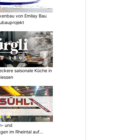
ckenbau von Emilay Bau
ubauprojekt
Leckere saisonale Küche in
iessen
an- und
ngen im Rheintal auf