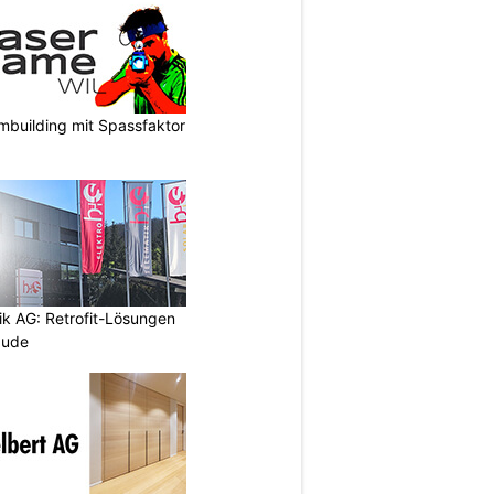
mbuilding mit Spassfaktor
ik AG: Retrofit-Lösungen
äude