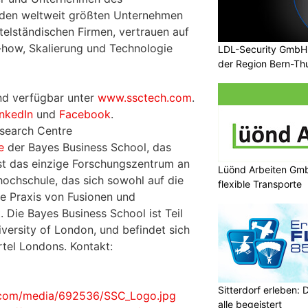
den weltweit größten Unternehmen
ttelständischen Firmen, vertrauen auf
ow, Skalierung und Technologie
LDL-Security GmbH: 
der Region Bern-Th
d verfügbar unter
www.ssctech.com
.
inkedIn
und
Facebook
.
search Centre
e
der Bayes Business School, das
st das einzige Forschungszentrum an
Lüönd Arbeiten Gmb
hochschule, das sich sowohl auf die
flexible Transporte
ie Praxis von Fusionen und
 Die Bayes Business School ist Teil
iversity of London, und befindet sich
rtel Londons. Kontakt:
Sitterdorf erleben: 
.com/media/692536/SSC_Logo.jpg
alle begeistert