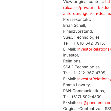
View original content:
ht
releases/privatmarkt-due
anforderungen-an-dealm
Pressekontakt:
Brian Schell,
Finanzvorstand,
SS&C Technologies,
Tel: +1-816-642-0915,
E-Mail:
InvestorRelation
Investor,
Relations,
SS&C Technologies,
Tel: +1- 212-367-4705,
E-Mail:
InvestorRelation
Emma Lowrey,
PAN Communications,
Tel.: (617) 502-4300,
E-Mail:
ssc@pancomm.c
Original-Content von: SS