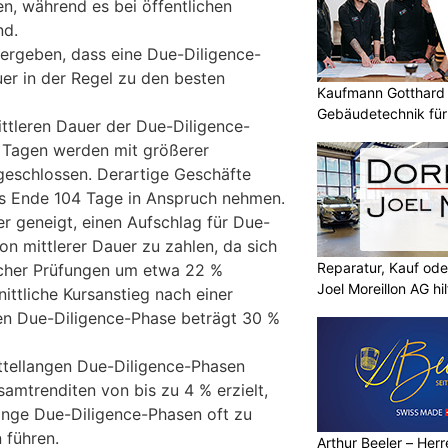
n, während es bei öffentlichen
nd.
rgeben, dass eine Due-Diligence-
uer in der Regel zu den besten
Kaufmann Gotthard 
Gebäudetechnik für
ittleren Dauer der Due-Diligence-
Kunden
 Tagen werden mit größerer
geschlossen. Derartige Geschäfte
is Ende 104 Tage in Anspruch nehmen.
er geneigt, einen Aufschlag für Due-
on mittlerer Dauer zu zahlen, da sich
Reparatur, Kauf od
lcher Prüfungen um etwa 22 %
Joel Moreillon AG hil
ittliche Kursanstieg nach einer
en Due-Diligence-Phase beträgt 30 %
ttellangen Due-Diligence-Phasen
amtrenditen von bis zu 4 % erzielt,
ange Due-Diligence-Phasen oft zu
 führen.
Arthur Beeler – Her