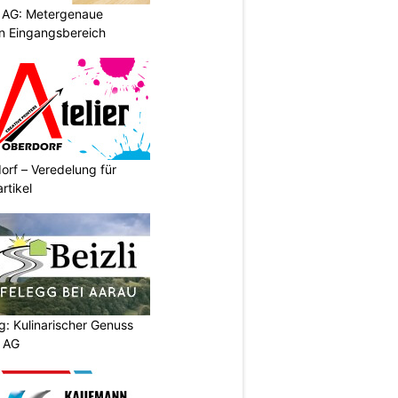
 AG: Metergenaue
en Eingangsbereich
orf – Veredelung für
rtikel
g: Kulinarischer Genuss
p AG