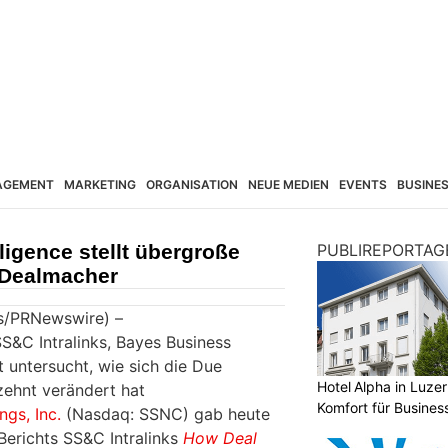
AGEMENT
MARKETING
ORGANISATION
NEUE MEDIEN
EVENTS
BUSINE
ligence stellt übergroße
PUBLIREPORTAG
 Dealmacher
ts/PRNewswire) –
&C Intralinks, Bayes Business
untersucht, wie sich die Due
Hotel Alpha in Luzer
zehnt verändert hat
Komfort für Busines
gs, Inc.
(Nasdaq: SSNC) gab heute
Berichts SS&C Intralinks
How Deal