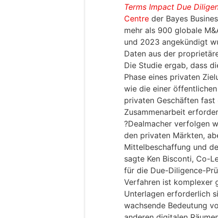
Terms Impact Due Dilige
Centre
der Bayes Busines
mehr als 900 globale M&
und 2023 angekündigt wur
Daten aus der proprietär
Die Studie ergab, dass di
Phase eines privaten Ziel
wie die einer öffentlich
privaten Geschäften fast
Zusammenarbeit erforderl
?Dealmacher verfolgen we
den privaten Märkten, ab
Mittelbeschaffung und den
sagte Ken Bisconti, Co-Le
für die Due-Diligence-Pr
Verfahren ist komplexer 
Unterlagen erforderlich s
wachsende Bedeutung von
anderen digitalen Räumen 