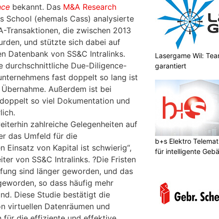
nce
bekannt. Das
M&A Research
s School (ehemals Cass) analysierte
A-Transaktionen, die zwischen 2013
den, und stützte sich dabei auf
en Datenbank von SS&C Intralinks.
Lasergame Wil: Tea
e durchschnittliche Due-Diligence-
garantiert
unternehmens fast doppelt so lang ist
en Übernahme. Außerdem ist bei
 doppelt so viel Dokumentation und
ich.
iterhin zahlreiche Gelegenheiten auf
er das Umfeld für die
b+s Elektro Telemat
 Einsatz von Kapital ist schwierig“,
für intelligente Geb
iter von SS&C Intralinks. ?Die Fristen
üfung sind länger geworden, und das
geworden, so dass häufig mehr
ind. Diese Studie bestätigt die
 virtuellen Datenräumen und
für die effiziente und effektive