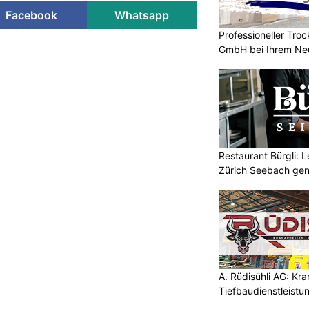
Facebook
Whatsapp
Professioneller Tro
GmbH bei Ihrem Ne
Restaurant Bürgli: 
Zürich Seebach gen
A. Rüdisühli AG: Kr
Tiefbaudienstleistu
höchstem Niveau