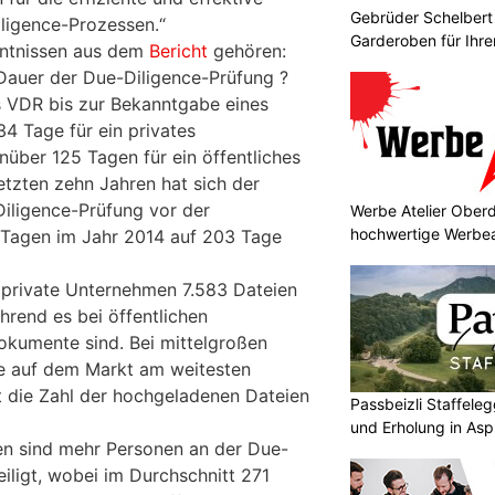
Gebrüder Schelbert
ligence-Prozessen.“
Garderoben für Ihr
nntnissen aus dem
Bericht
gehören:
 Dauer der Due-Diligence-Prüfung ?
s VDR bis zur Bekanntgabe eines
34 Tage für ein privates
über 125 Tagen für ein öffentliches
etzten zehn Jahren hat sich der
Diligence-Prüfung vor der
Werbe Atelier Oberd
hochwertige Werbea
Tagen im Jahr 2014 auf 203 Tage
 private Unternehmen 7.583 Dateien
hrend es bei öffentlichen
kumente sind. Bei mittelgroßen
te auf dem Markt am weitesten
gt die Zahl der hochgeladenen Dateien
Passbeizli Staffeleg
und Erholung in As
en sind mehr Personen an der Due-
iligt, wobei im Durchschnitt 271