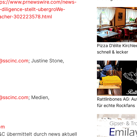
tps://www.prnewswire.com/news-
-diligence-stellt-ubergroWe-
acher-302223578.html
Pizza D’élite Kirchl
schnell & lecker
s@sscinc.com
; Justine Stone,
s@sscinc.com
; Medien,
Rattlinbones AG: A
für echte Rockfans
om
&C übermittelt durch news aktuell