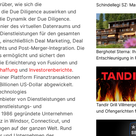
über, wie sich die
Schindellegi SZ: M
 die Due Diligence auswirken und
ie Dynamik der Due Diligence.
ionier des virtuellen Datenraums und
 Dienstleistungen für den gesamten
 einschließlich Deal Marketing, Deal
ghts und Post-Merger-Integration. Die
Berghotel Sterna: Ih
s ermöglicht und sichert den
Entschleunigung in 
die Erleichterung von Fusionen und
chaffung
und
Investorenberichte
.
einer Plattform Finanztransaktionen
Billionen US-Dollar abgewickelt.
echnologies
Anbieter von Dienstleistungen und
Tandir Grill Villmerge
enstleistungs- und
und Ofengerichten fr
s 1986 gegründete Unternehmen
z in Windsor, Connecticut, und
ngen auf der ganzen Welt. Rund
ter und Unternehmen des