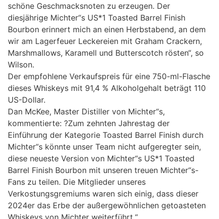
schöne Geschmacksnoten zu erzeugen. Der
diesjährige Michter“s US*1 Toasted Barrel Finish
Bourbon erinnert mich an einen Herbstabend, an dem
wir am Lagerfeuer Leckereien mit Graham Crackern,
Marshmallows, Karamell und Butterscotch rösten“, so
Wilson.
Der empfohlene Verkaufspreis für eine 750-ml-Flasche
dieses Whiskeys mit 91,4 % Alkoholgehalt beträgt 110
US-Dollar.
Dan McKee, Master Distiller von Michter“s,
kommentierte: ?Zum zehnten Jahrestag der
Einführung der Kategorie Toasted Barrel Finish durch
Michter“s könnte unser Team nicht aufgeregter sein,
diese neueste Version von Michter“s US*1 Toasted
Barrel Finish Bourbon mit unseren treuen Michter“s-
Fans zu teilen. Die Mitglieder unseres
Verkostungsgremiums waren sich einig, dass dieser
2024er das Erbe der außergewöhnlichen getoasteten
Whiskeys von Michter weiterführt.“