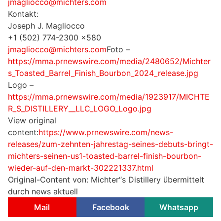
jmagliocco@michters.com
Kontakt:
Joseph J. Magliocco
+1 (502) 774-2300 x580
jmagliocco@michters.com
Foto –
https://mma.prnewswire.com/media/2480652/Michter
s_Toasted_Barrel_Finish_Bourbon_2024_release.jpg
Logo –
https://mma.prnewswire.com/media/1923917/MICHTE
R_S_DISTILLERY__LLC_LOGO_Logo.jpg
View original
content:
https://www.prnewswire.com/news-
releases/zum-zehnten-jahrestag-seines-debuts-bringt-
michters-seinen-us1-toasted-barrel-finish-bourbon-
wieder-auf-den-markt-302221337.html
Original-Content von: Michter“s Distillery übermittelt
durch news aktuell
Mail
Facebook
Whatsapp