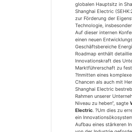
globalen Hauptsitz in Sh
Shanghai Electric (SEHK:
zur Förderung der Eigens
Technologie, insbesonder
Auf dieser internen Konfe
einen neuen Entwicklungs
Geschäftsbereiche Energi
Roadmap enthält detaillie
Innovationskraft des Unt
Marktführerschaft zu fest
?Inmitten eines komplexe
Chancen als auch mit Hera
Shanghai Electric bestreb
Rahmen unserer Unterneh
Niveau zu heben“, sagte
Electric
. ?Um dies zu err
ein Innovationsökosystem
Aufbau eines stärkeren I
von der Industrie geford