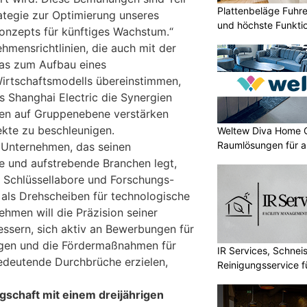
Plattenbeläge Fuhr
tegie zur Optimierung unseres
und höchste Funktio
onzepts für künftiges Wachstum.“
hmensrichtlinien, die auch mit der
nas zum Aufbau eines
Wirtschaftsmodells übereinstimmen,
 Shanghai Electric die Synergien
en auf Gruppenebene verstärken
ekte zu beschleunigen.
Weltew Diva Home 
Raumlösungen für a
 Unternehmen, das seinen
e und aufstrebende Branchen legt,
r Schlüssellabore und Forschungs-
als Drehscheiben für technologische
hmen will die Präzision seiner
essern, sich aktiv an Bewerbungen für
igen und die Fördermaßnahmen für
IR Services, Schnei
bedeutende Durchbrüche erzielen,
Reinigungsservice f
gschaft mit einem dreijährigen