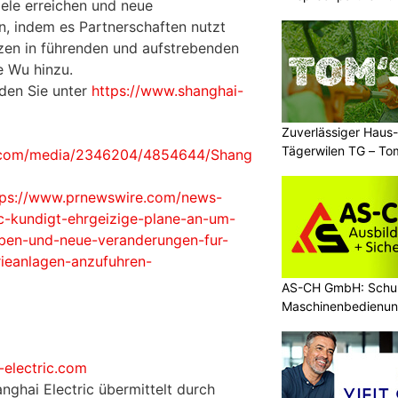
iele erreichen und neue
Malerprojekte in Fla
, indem es Partnerschaften nutzt
zen in führenden und aufstrebenden
e Wu hinzu.
nden Sie unter
https://www.shanghai-
Zuverlässiger Haus-
Tägerwilen TG – To
e.com/media/2346204/4854644/Shang
Einsatz
tps://www.prnewswire.com/news-
ic-kundigt-ehrgeizige-plane-an-um-
iben-und-neue-veranderungen-fur-
rieanlagen-anzufuhren-
AS-CH GmbH: Schul
Maschinenbedienun
-electric.com
nghai Electric übermittelt durch