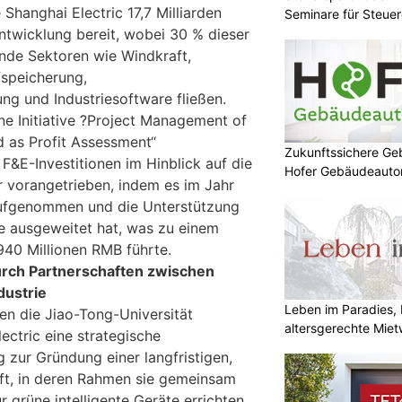
 Shanghai Electric 17,7 Milliarden
Seminare für Steue
twicklung bereit, wobei 30 % dieser
ende Sektoren wie Windkraft,
fspeicherung,
ng und Industriesoftware fließen.
e Initiative ?Project Management of
 as Profit Assessment“
Zukunftssichere G
&E-Investitionen im Hinblick auf die
Hofer Gebäudeaut
 vorangetrieben, indem es im Jahr
aufgenommen und die Unterstützung
e ausgeweitet hat, was zu einem
40 Millionen RMB führte.
urch Partnerschaften zwischen
dustrie
Leben im Paradies, 
en die Jiao-Tong-Universität
altersgerechte Mie
ectric eine strategische
 zur Gründung einer langfristigen,
ft, in deren Rahmen sie gemeinsam
 grüne intelligente Geräte errichten