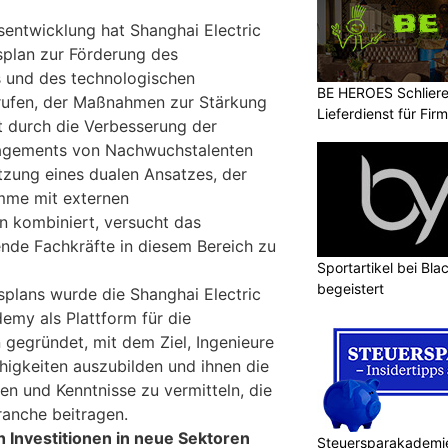
entwicklung hat Shanghai Electric
nsplan zur Förderung des
und des technologischen
BE HEROES Schlieren
erufen, der Maßnahmen zur Stärkung
Lieferdienst für Fi
 durch die Verbesserung der
agements von Nachwuchstalenten
zung eines dualen Ansatzes, der
mme mit externen
 kombiniert, versucht das
nde Fachkräfte in diesem Bereich zu
Sportartikel bei Blac
begeistert
plans wurde die Shanghai Electric
emy als Plattform für die
 gegründet, mit dem Ziel, Ingenieure
higkeiten auszubilden und ihnen die
en und Kenntnisse zu vermitteln, die
ranche beitragen.
 Investitionen in neue Sektoren
Steuersparakademie