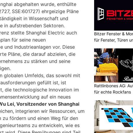
anghai abgehalten wurde, enthüllte
2727, SSE:601727) ehrgeizige Pläne
tändigkeit in Wissenschaft und
e in aufstrebenden Sektoren.
renz stellte Shanghai Electric auch
Bitzer Fenster & M
plan für seine neuen
für Fenster, Türen 
e und Industrieanlagen vor. Diese
rte Pläne, die darauf abzielen, die
ernehmens zu stärken und seine
igen.
n globalen Umfelds, das sowohl mit
usforderungen gefüllt ist, ist
Rattlinbones AG: A
t, die technologische Innovation im
für echte Rockfans
mensentwicklung auf ein neues
Wu Lei, Vorsitzender von Shanghai
eichen, integrieren wir Ressourcen, um
 zu fördern und einen Weg für den
ngenieurteams zu entwickeln, wie es
ert wird. Diese Bemühungen sind Teil