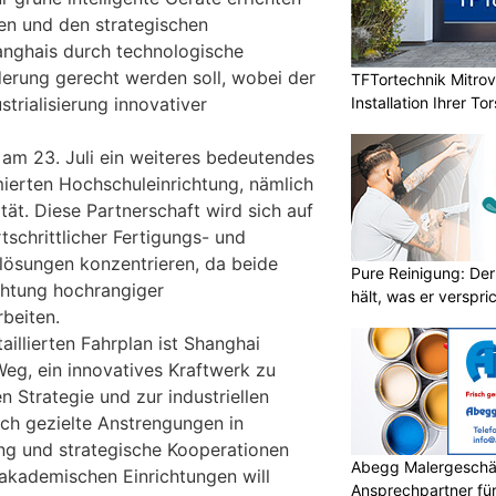
en und den strategischen
anghais durch technologische
derung gerecht werden soll, wobei der
TFTortechnik Mitro
Installation Ihrer T
trialisierung innovativer
te am 23. Juli ein weiteres bedeutendes
ierten Hochschuleinrichtung, nämlich
tät. Diese Partnerschaft wird sich auf
tschrittlicher Fertigungs- und
lösungen konzentrieren, da beide
Pure Reinigung: Der
ichtung hochrangiger
hält, was er verspri
beiten.
aillierten Fahrplan ist Shanghai
Weg, ein innovatives Kraftwerk zu
n Strategie und zur industriellen
rch gezielte Anstrengungen in
ng und strategische Kooperationen
Abegg Malergeschä
akademischen Einrichtungen will
Ansprechpartner für 