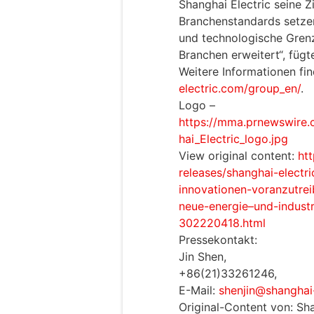
Shanghai Electric seine Z
Branchenstandards setzen
und technologische Gren
Branchen erweitert“, fügt
Weitere Informationen fi
electric.com/group_en/
.
Logo –
https://mma.prnewswir
hai_Electric_logo.jpg
View original content:
ht
releases/shanghai-electr
innovationen-voranzutre
neue-energie–und-indust
302220418.html
Pressekontakt:
Jin Shen,
+86(21)33261246,
E-Mail:
shenjin@shanghai
Original-Content von: Sha