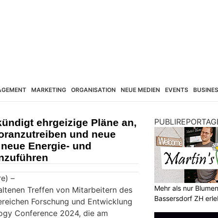
AGEMENT
MARKETING
ORGANISATION
NEUE MEDIEN
EVENTS
BUSINE
kündigt ehrgeizige Pläne an,
PUBLIREPORTAG
oranzutreiben und neue
 neue Energie- und
anzuführen
e) –
Mehr als nur Blumen
altenen Treffen von Mitarbeitern des
Bassersdorf ZH erl
reichen Forschung und Entwicklung
logy Conference 2024, die am