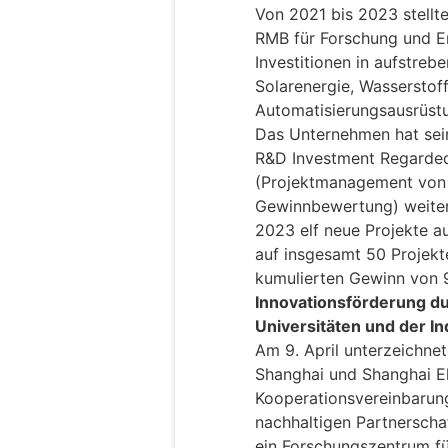
Von 2021 bis 2023 stellte
RMB für Forschung und En
Investitionen in aufstreb
Solarenergie, Wasserstof
Automatisierungsausrüstu
Das Unternehmen hat sein
R&D Investment Regarded
(Projektmanagement von F
Gewinnbewertung) weiter
2023 elf neue Projekte 
auf insgesamt 50 Projekt
kumulierten Gewinn von 9
Innovationsförderung d
Universitäten und der In
Am 9. April unterzeichnet
Shanghai und Shanghai El
Kooperationsvereinbarung
nachhaltigen Partnerscha
ein Forschungszentrum für