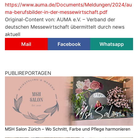
https://www.auma.de/Documents/Meldungen/2024/au
ma-berufsbilder-in-der-messewirtschaft.pdf
Original-Content von: AUMA e.V. – Verband der
deutschen Messewirtschaft übermittelt durch news
aktuell
Mail
Facebook
Whatsapp
PUBLIREPORTAGEN
MSH Salon Zürich – Wo Schnitt, Farbe und Pflege harmonieren