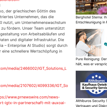
I
o, der griechischen Göttin des
ntriertes Unternehmen, das die
Berghotel Sterna: Ih
Entschleunigung in 
r KI nutzt, um Unternehmenswachstum
z zu fördern. Unser Team unterstützt
gestaltung von Arbeitsabläufen und
ten und digitaler Infrastruktur. Die
a – Enterprise AI Studio) sorgt durch
r eine schnellere Wertschöpfung in
Pure Reinigung: Der
hält, was er verspri
.com/media/2466002/IGT_Solutions_L
.com/media/2107602/4099336/IGT_So
tps://www.prnewswire.com/news-
Althiburos Security 
hrt-igtx-in-partnerschaft-mit-auxoai-
Vertrauen und Diskr