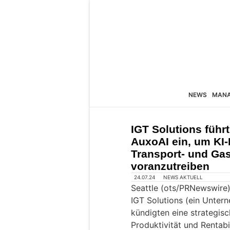
NEWS
MAN
IGT Solutions führt
AuxoAI ein, um KI-
Transport- und Ga
voranzutreiben
24.07.24
NEWS AKTUELL
Seattle (ots/PRNewswire)
IGT Solutions (ein Unte
kündigten eine strategisc
Produktivität und Rentabil