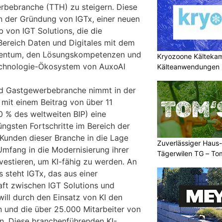
rbebranche (TTH) zu steigern. Diese
n der Gründung von IGTx, einer neuen
b von IGT Solutions, die die
ereich Daten und Digitales mit dem
igentum, den Lösungskompetenzen und
Kryozoone Kältekam
chnologie-Ökosystem von AuxoAI
Kälteanwendungen b
und Gastgewerbebranche nimmt in der
mit einem Beitrag von über 11
0 % des weltweiten BIP) eine
jüngsten Fortschritte im Bereich der
 Kunden dieser Branche in die Lage
Zuverlässiger Haus-
Umfang in die Modernisierung ihrer
Tägerwilen TG – To
vestieren, um KI-fähig zu werden. An
Einsatz
 steht IGTx, das aus einer
aft zwischen IGT Solutions und
ill durch den Einsatz von KI den
 und die über 25.000 Mitarbeiter von
en. Diese branchenführenden KI-