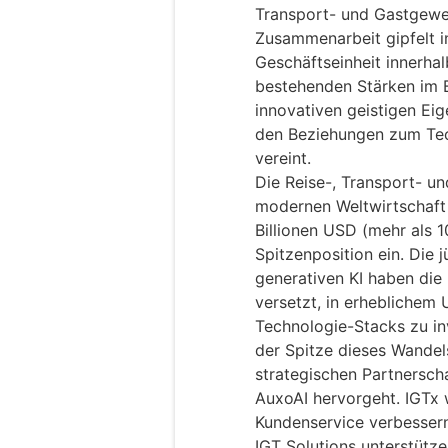
Transport- und Gastgewe
Zusammenarbeit gipfelt i
Geschäftseinheit innerhal
bestehenden Stärken im B
innovativen geistigen E
den Beziehungen zum Te
vereint.
Die Reise-, Transport- 
modernen Weltwirtschaft 
Billionen USD (mehr als 1
Spitzenposition ein. Die 
generativen KI haben die
versetzt, in erheblichem 
Technologie-Stacks zu in
der Spitze dieses Wandels
strategischen Partnersch
AuxoAI hervorgeht. IGTx w
Kundenservice verbessern
IGT Solutions unterstütz