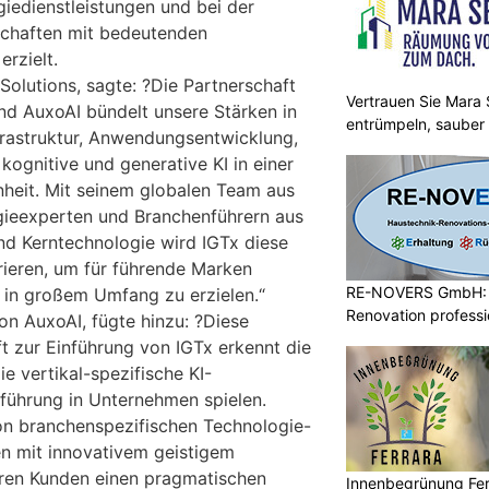
edienstleistungen und bei der
schaften mit bedeutenden
rzielt.
Solutions, sagte: ?Die Partnerschaft
Vertrauen Sie Mara S
nd AuxoAI bündelt unsere Stärken in
entrümpeln, sauber
nfrastruktur, Anwendungsentwicklung,
ognitive und generative KI in einer
nheit. Mit seinem globalen Team aus
ieexperten und Branchenführern aus
und Kerntechnologie wird IGTx diese
rieren, um für führende Marken
RE-NOVERS GmbH: 
 in großem Umfang zu erzielen.“
Renovation professio
n AuxoAI, fügte hinzu: ?Diese
t zur Einführung von IGTx erkennt die
ie vertikal-spezifische KI-
führung in Unternehmen spielen.
on branchenspezifischen Technologie-
n mit innovativem geistigem
eren Kunden einen pragmatischen
Innenbegrünung Ferr