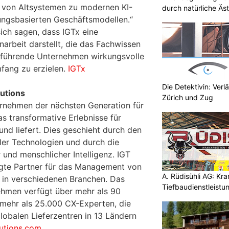
 von Altsystemen zu modernen KI-
durch natürliche Äst
ungsbasierten Geschäftsmodellen.“
ch sagen, dass IGTx eine
arbeit darstellt, die das Fachwissen
ür führende Unternehmen wirkungsvolle
fang zu erzielen.
IGTx
Die Detektivin: Verl
lutions
Zürich und Zug
ternehmen der nächsten Generation für
s transformative Erlebnisse für
und liefert. Dies geschieht durch den
aler Technologien und durch die
 und menschlicher Intelligenz. IGT
ugte Partner für das Management von
A. Rüdisühli AG: Kr
in verschiedenen Branchen. Das
Tiefbaudienstleistu
hmen verfügt über mehr als 90
höchstem Niveau
mehr als 25.000 CX-Experten, die
obalen Lieferzentren in 13 Ländern
utions.com