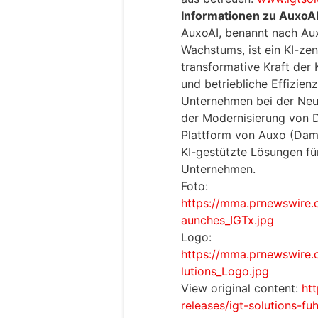
Informationen zu AuxoA
AuxoAI, benannt nach Aux
Wachstums, ist ein KI-ze
transformative Kraft de
und betriebliche Effizien
Unternehmen bei der Neu
der Modernisierung von Da
Plattform von Auxo (Dami
KI-gestützte Lösungen fü
Unternehmen.
Foto:
https://mma.prnewswire
aunches_IGTx.jpg
Logo:
https://mma.prnewswire
lutions_Logo.jpg
View original content:
ht
releases/igt-solutions-fu