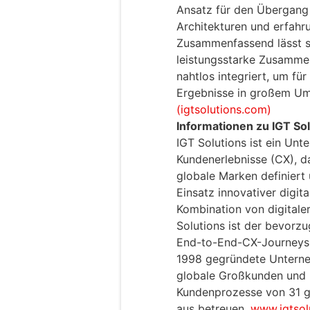
Ansatz für den Übergang
Architekturen und erfahr
Zusammenfassend lässt si
leistungsstarke Zusammen
nahtlos integriert, um f
Ergebnisse in großem Um
(igtsolutions.com)
Informationen zu IGT So
IGT Solutions ist ein Un
Kundenerlebnisse (CX), da
globale Marken definiert 
Einsatz innovativer digit
Kombination von digitaler
Solutions ist der bevorz
End-to-End-CX-Journeys 
1998 gegründete Unterne
globale Großkunden und 
Kundenprozesse von 31 gl
aus betreuen.
www.igtsol