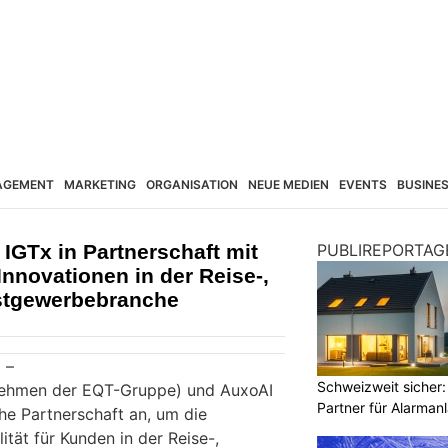
AGEMENT
MARKETING
ORGANISATION
NEUE MEDIEN
EVENTS
BUSINE
 IGTx in Partnerschaft mit
PUBLIREPORTAG
Innovationen in der Reise-,
stgewerbebranche
 –
Schweizweit sicher:
rnehmen der EQT-Gruppe) und AuxoAI
Partner für Alarman
he Partnerschaft an, um die
ität für Kunden in der Reise-,