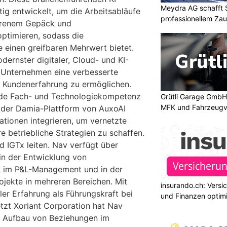
Meydra AG schafft S
ig entwickelt, um die Arbeitsabläufe
professionellem Za
lorenem Gepäck und
ptimieren, sodass die
einen greifbaren Mehrwert bietet.
dernster digitaler, Cloud- und KI-
 Unternehmen eine verbesserte
nd Kundenerfahrung zu ermöglichen.
nde Fach- und Technologiekompetenz
Grütli Garage GmbH:
MFK und Fahrzeugv
fe der Damia-Plattform von AuxoAI
tionen integrieren, um vernetzte
 betriebliche Strategien zu schaffen.
d IGTx leiten. Nav verfügt über
in der Entwicklung von
 im P&L-Management und in der
jekte in mehreren Bereichen. Mit
insurando.ch: Versi
er Erfahrung als Führungskraft bei
und Finanzen optim
tzt Xoriant Corporation hat Nav
 Aufbau von Beziehungen im