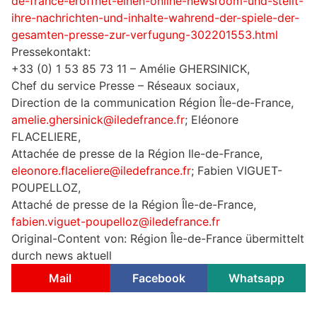
de-france-eroffnet-einen-online-newsroom-und-stellt-
ihre-nachrichten-und-inhalte-wahrend-der-spiele-der-
gesamten-presse-zur-verfugung-302201553.html
Pressekontakt:
+33 (0) 1 53 85 73 11 – Amélie GHERSINICK,
Chef du service Presse – Réseaux sociaux,
Direction de la communication Région Île-de-France,
amelie.ghersinick@iledefrance.fr
; Eléonore
FLACELIERE,
Attachée de presse de la Région Ile-de-France,
eleonore.flaceliere@iledefrance.fr
; Fabien VIGUET-
POUPELLOZ,
Attaché de presse de la Région Île-de-France,
fabien.viguet-poupelloz@iledefrance.fr
Original-Content von: Région Île-de-France übermittelt
durch news aktuell
Mail
Facebook
Whatsapp