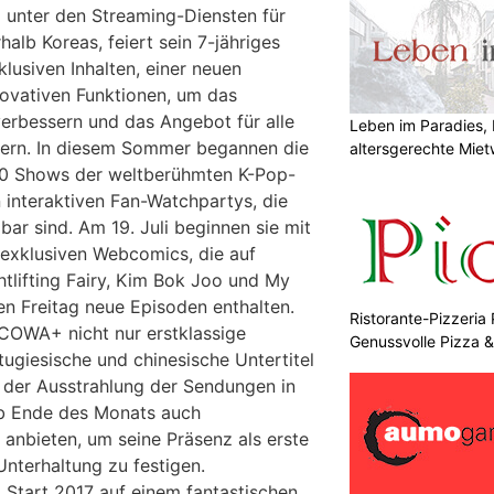
nter den Streaming-Diensten für
halb Koreas, feiert sein 7-jähriges
lusiven Inhalten, einer neuen
novativen Funktionen, um das
verbessern und das Angebot für alle
Leben im Paradies, 
tern. In diesem Sommer begannen die
altersgerechte Mie
 40 Shows der weltberühmten K-Pop-
interaktiven Fan-Watchpartys, die
r sind. Am 19. Juli beginnen sie mit
 exklusiven Webcomics, die auf
htlifting Fairy, Kim Bok Joo und My
en Freitag neue Episoden enthalten.
Ristorante-Pizzeria 
OCOWA+ nicht nur erstklassige
Genussvolle Pizza 
tugiesische und chinesische Untertitel
 der Ausstrahlung der Sendungen in
ab Ende des Monats auch
 anbieten, um seine Präsenz als erste
Unterhaltung zu festigen.
Start 2017 auf einem fantastischen