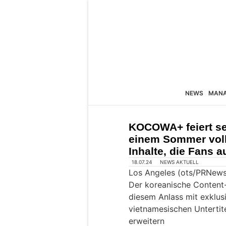
NEWS
MAN
KOCOWA+ feiert se
einem Sommer voll
Inhalte, die Fans a
18.07.24
NEWS AKTUELL
Los Angeles (ots/PRNews
Der koreanische Content-
diesem Anlass mit exklu
vietnamesischen Untertit
erweitern