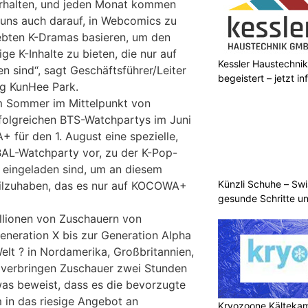
erhalten, und jeden Monat kommen
n uns auch darauf, in Webcomics zu
iebten K-Dramas basieren, um den
ge K-Inhalte zu bieten, die nur auf
Kessler Haustechnik
en sind“, sagt Geschäftsführer/Leiter
begeistert – jetzt i
ng KunHee Park.
em Sommer im Mittelpunkt von
olgreichen BTS-Watchpartys im Juni
 für den 1. August eine spezielle,
BAL-Watchparty vor, zu der K-Pop-
 eingeladen sind, um an diesem
Künzli Schuhe – Swi
eilzuhaben, das es nur auf KOCOWA+
gesunde Schritte un
Millionen von Zuschauern von
neration X bis zur Generation Alpha
Welt ? in Nordamerika, Großbritannien,
 ? verbringen Zuschauer zwei Stunden
s beweist, dass es die bevorzugte
m in das riesige Angebot an
Kryozoone Kältekam