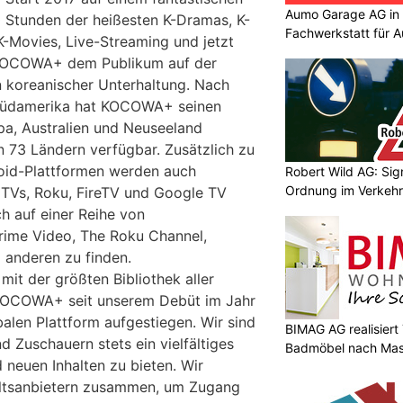
Aumo Garage AG in S
 Stunden der heißesten K-Dramas, K-
Fachwerkstatt für A
, K-Movies, Live-Streaming und jetzt
KOCOWA+ dem Publikum auf der
 koreanischer Unterhaltung. Nach
 Südamerika hat KOCOWA+ seinen
opa, Australien und Neuseeland
n 73 Ländern verfügbar. Zusätzlich zu
oid-Plattformen werden auch
Robert Wild AG: Sig
Ordnung im Verkehr
 TVs, Roku, FireTV und Google TV
h auf einer Reihe von
rime Video, The Roku Channel,
d anderen zu finden.
mit der größten Bibliothek aller
t KOCOWA+ seit unserem Debüt im Jahr
balen Plattform aufgestiegen. Wir sind
BIMAG AG realisier
d Zuschauern stets ein vielfältiges
Badmöbel nach Ma
 neuen Inhalten zu bieten. Wir
haltsanbietern zusammen, um Zugang