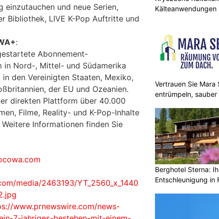
g einzutauchen und neue Serien,
Kälteanwendungen b
er Bibliothek, LIVE K-Pop Auftritte und
OWA+
:
gestartete Abonnement-
 in Nord-, Mittel- und Südamerika
in den Vereinigten Staaten, Mexiko,
Vertrauen Sie Mara S
roßbritannien, der EU und Ozeanien.
entrümpeln, sauber
r direkten Plattform über 40.000
en, Filme, Reality- und K-Pop-Inhalte
 Weitere Informationen finden Sie
kocowa.com
Berghotel Sterna: Ih
Entschleunigung in 
.com/media/2463193/YT_2560_x_1440
2.jpg
ps://www.prnewswire.com/news-
ein-7-jahriges-bestehen-mit-einem-