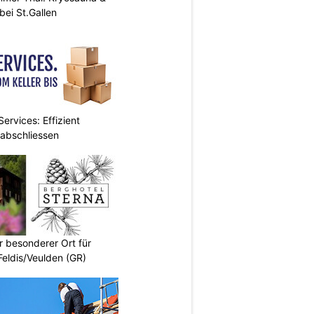
ei St.Gallen
ervices: Effizient
 abschliessen
r besonderer Ort für
Feldis/Veulden (GR)