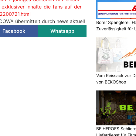
exklusiver-inhalte-die-fans-auf-der-
02200721.html
COWA übermittelt durch news aktuell
Borer Spenglerei: 
Zuverlässigkeit für
Facebook
Whatsapp
Vom Reissack zur D
von BEKOShop
BE HEROES Schlieren
Lieferdienst für Fi