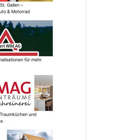
t. Gallen –
uto & Motorrad
nalisationen für mehr
t Traumküchen und
ss