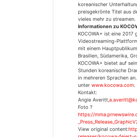
koreanischer Unterhaltun
preisgekrönte Titel aus d
vieles mehr zu streamen.
Informationen zu KOC
KOCOWA+ ist eine 2017 
Videostreaming-Plattform
mit einem Hauptpublikum 
Brasilien, Südamerika, G
KOCOWA+ bietet auf seine
Stunden koreanische Dram
in mehreren Sprachen an.
unter
www.kocowa.com
.
Kontakt:
Angie Averitt,
a.averitt@
Foto ?
https://mma.prnewswire
_Press_Release_GraphicV
View original content:
htt
releases/kocowa-feiert-s