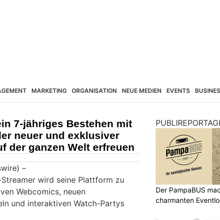
AGEMENT
MARKETING
ORGANISATION
NEUE MEDIEN
EVENTS
BUSINE
in 7-jähriges Bestehen mit
PUBLIREPORTAG
er neuer und exklusiver
uf der ganzen Welt erfreuen
wire) –
Streamer wird seine Plattform zu
Der PampaBUS mach
siven Webcomics, neuen
charmanten Eventlo
eln und interaktiven Watch-Partys