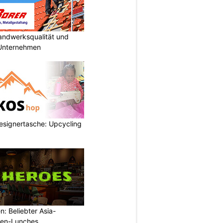
Handwerksqualität und
 Unternehmen
esignertasche: Upcycling
: Beliebter Asia-
rmen-Lunches