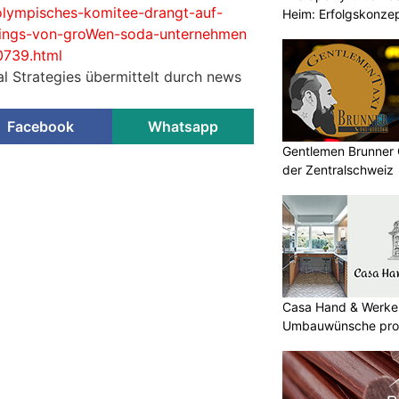
-olympisches-komitee-drangt-auf-
Heim: Erfolgskonzep
ings-von-groWen-soda-unternehmen
0739.html
al Strategies übermittelt durch news
Facebook
Whatsapp
Gentlemen Brunner 
der Zentralschweiz
Casa Hand & Werker
Umbauwünsche prof