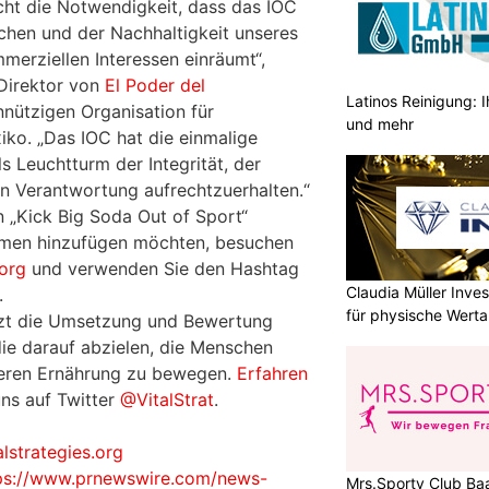
icht die Notwendigkeit, dass das IOC
hen und der Nachhaltigkeit unseres
merziellen Interessen einräumt“,
 Direktor von
El Poder del
Latinos Reinigung: I
nnützigen Organisation für
und mehr
iko. „Das IOC hat die einmalige
ls Leuchtturm der Integrität, der
en Verantwortung aufrechtzuerhalten.“
n „Kick Big Soda Out of Sport“
amen hinzufügen möchten, besuchen
org
und verwenden Sie den Hashtag
Claudia Müller Inves
.
für physische Wert
ützt die Umsetzung und Bewertung
ie darauf abzielen, die Menschen
deren Ernährung zu bewegen.
Erfahren
ns auf Twitter
@VitalStrat
.
lstrategies.org
ps://www.prnewswire.com/news-
Mrs.Sporty Club Baa