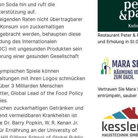
n Soda hin und ruft die
erstützung auf.
teigenden Raten nicht übertragbarer
 Konsum von zuckerhaltigen
 gebracht werden, behaupten diese
Restaurant Peter & 
dung des Internationalen
und Erholung in St.G
OC) mit ungesunden Produkten sein
erung einer gesunden Gesellschaft
lympischen Spiele können
altungen mit ihren Logos schmücken
über 3 Milliarden Menschen
Vertrauen Sie Mara S
otter, Global Lead of the Food Policy
entrümpeln, sauber
ies.
chen zuckerhaltigen Getränken und
end vermeidbaren Krankheiten ist
e Dr. Barry Popkin, W. R. Kenan Jr.
ür Ernährung an der University of
Hill Gillings School of Global Public