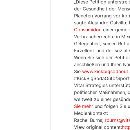
„Diese Petition unterstre
der Gesundheit der Mensc
Planeten Vorrang vor kom
sagte Alejandro Calvillo,
Consumidor
, einer gemei
Verbraucherrechte in Mex
Gelegenheit, seinen Ruf a
Exzellenz und der sozial
Wenn Sie sich der Petitio
anschließen und Ihren N
Sie
www.kickbigsodaout.
#KickBigSodaOutofSport
Vital Strategies unterst
politischer Maßnahmen, d
weltweit zu einer gesün
Sie mehr
und folgen Sie u
Medienkontakt:
Rachel Burns;
rburns@vita
View original content:
htt