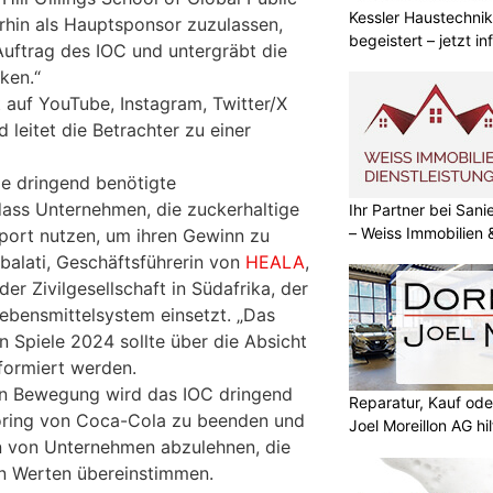
Kessler Haustechnik
rhin als Hauptsponsor zuzulassen,
begeistert – jetzt i
Auftrag des IOC und untergräbt die
ken.“
 auf YouTube, Instagram, Twitter/X
 leitet die Betrachter zu einer
e dringend benötigte
ass Unternehmen, die zuckerhaltige
Ihr Partner bei Sa
– Weiss Immobilien
port nutzen, um ihren Gewinn zu
balati, Geschäftsführerin von
HEALA
,
r Zivilgesellschaft in Südafrika, der
Lebensmittelsystem einsetzt. „Das
 Spiele 2024 sollte über die Absicht
nformiert werden.
en Bewegung wird das IOC dringend
Reparatur, Kauf od
oring von Coca-Cola zu beenden und
Joel Moreillon AG hil
n von Unternehmen abzulehnen, die
en Werten übereinstimmen.