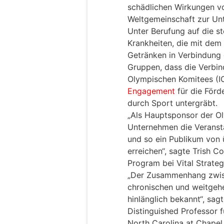
schädlichen Wirkungen vo
Weltgemeinschaft zur Unt
Unter Berufung auf die s
Krankheiten, die mit dem
Getränken in Verbindung
Gruppen, dass die Verbin
Olympischen Komitees (I
Engagement
für die Förd
durch Sport untergräbt.
„Als Hauptsponsor der O
Unternehmen die Veranst
und so ein Publikum von 
erreichen“, sagte Trish C
Program bei Vital Strateg
„Der Zusammenhang zwis
chronischen und weitgeh
hinlänglich bekannt“, sagt
Distinguished Professor f
North Carolina at Chapel 