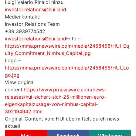
Luigi Valerio Rinaldi hinzu.
investor.relations@hui.land
Medienkontakt:
Investor Relations Team
+39 3939774542
investor.relations@hui.land
Foto –
https://mma.prnewswire.com/media/2458456/HUI_Eq
uity_Commitment_Nimbus_Capital.jpg
Logo –
https://mma.prnewswire.com/media/2458455/HUI_Lo
go.jpg
View original
content:
https://www.prnewswire.com/news-
releases/hui-sichert-sich-25-millionen-euro-
eigenkapitalzusage-von-nimbus-capital-
302194942.html
Original-Content von: HUI übermittelt durch news
aktuell
Mail
Facebook
Whatsapp