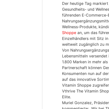
Der heutige Tag markiert
Gesundheits- und Wellne
führenden E-Commerce-Ein
Nahrungsergänzungsmitte
Wellness-Produkte, kündi
Shoppe
an, um das führe
Einzelhändlers mit Sitz i
weltweit zugänglich zu 
Von Nahrungsergänzungsm
Lebensmitteln versendet
1.800 Marken in mehr als
Partnerschaft können Ge
Konsumenten nun auf der 
auf das innovative Sort
Vitamin Shoppe zugreifen
Vthrive The Vitamin Sh
Elite.
Muriel Gonzalez, Präside
kommentierte: „Wir bei T