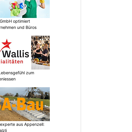
 GmbH optimiert
ernehmen und Büros
r Lebensgefühl zum
eniessen
auexperte aus Appenzell:
lzli