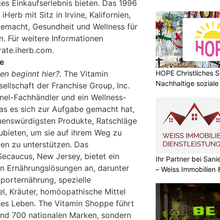
ges Einkaufserlebnis bieten. Das 1996
erb mit Sitz in Irvine, Kalifornien,
gemacht, Gesundheit und Wellness für
n. Für weitere Informationen
rate.iherb.com.
pe
HOPE Christliches S
n beginnt hier?.
The Vitamin
Nachhaltige soziale
ellschaft der Franchise Group, Inc.
nnel-Fachhändler und ein Wellness-
as es sich zur Aufgabe gemacht hat,
uenswürdigsten Produkte, Ratschläge
ubieten, um sie auf ihrem Weg zu
en zu unterstützen. Das
Secaucus, New Jersey, bietet ein
Ihr Partner bei Sa
n Ernährungslösungen an, darunter
– Weiss Immobilien
Sporternährung, spezielle
, Kräuter, homöopathische Mittel
nes Leben. The Vitamin Shoppe führt
und 700 nationalen Marken, sondern