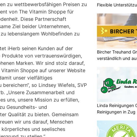
en zu wettbewerbsfähigen Preisen zu
Flexible Unterstütz
ment von The Vitamin Shoppe für
edenheit. Diese Partnerschaft
same Ziel beider Unternehmen,
zu lebenslangem Wohlbefinden zu
tet iHerb seinen Kunden auf der
Bircher Treuhand G
e Produkte von vertrauenswürdigen,
verständlich und au
henen Marken. Wir sind stolz darauf,
 Vitamin Shoppe auf unserer Website
amit unser vielfältiges
 bereichern“, so Lindsey Wiefels, SVP
erb. „Unsere Zusammenarbeit und
es uns, unsere Mission zu erfüllen,
Linda Reinigungen 
zu Gesundheits- und
Reinigungen in Zug
er Qualität zu bieten. Gemeinsam
reuen wir uns darauf, Menschen
r körperliches und seelisches
ergrund zu stellen.“