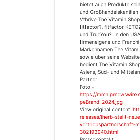
bietet auch Produkte sei
und Großhandelskanälen 
Vthrive The Vitamin Sho
fitfactor?, fitfactor KETO
und TrueYou?. In den US
firmeneigene und Franchi
Markennamen The Vitami
sowie über seine Websit
bedient The Vitamin Sho
Asiens, Süd- und Mittela
Partner.
Foto –
https://mma.prnewswire
peBrand_2024.jpg
View original content:
ht
releases/iherb-stellt-neu
vertriebspartnerschaft-m
302193940.html
Pressekontakt: