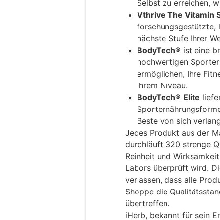
Selbst zu erreichen, w
Vthrive The Vitamin
forschungsgestützte, 
nächste Stufe Ihrer We
BodyTech
® ist eine b
hochwertigen Sporter
ermöglichen, Ihre Fitn
Ihrem Niveau.
BodyTech
®
Elite
liefe
Sporternährungsformel
Beste von sich verlan
Jedes Produkt aus der M
durchläuft 320 strenge Qu
Reinheit und Wirksamkeit
Labors überprüft wird. D
verlassen, dass alle Pro
Shoppe die Qualitätsstan
übertreffen.
iHerb, bekannt für sein 