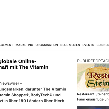
AGEMENT
MARKETING
ORGANISATION
NEUE MEDIEN
EVENTS
BUSINE
globale Online-
PUBLIREPORTAG
haft mit The Vitamin
PRNewswire) –
ungsmarken, darunter The Vitamin
Restaurant Steinenbü
itamin Shoppe®, BodyTech® und
Familienausflüge un
tzt in über 180 Ländern über iHerb