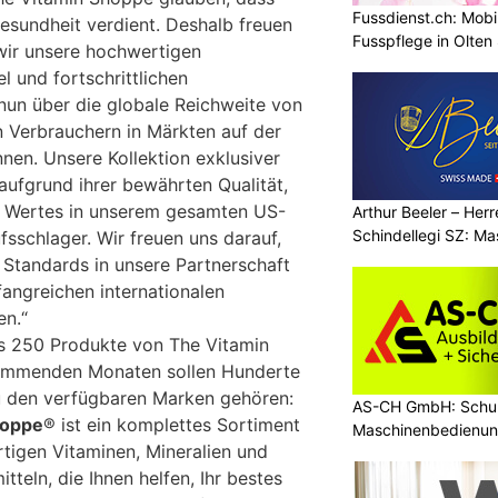
Fussdienst.ch: Mobi
esundheit verdient. Deshalb freuen
Fusspflege in Olten
wir unsere hochwertigen
 und fortschrittlichen
un über die globale Reichweite von
n Verbrauchern in Märkten auf der
nen. Unsere Kollektion exklusiver
aufgrund ihrer bewährten Qualität,
es Wertes in unserem gesamten US-
Arthur Beeler – Her
Schindellegi SZ: M
fsschlager. Wir freuen uns darauf,
Standards in unsere Partnerschaft
angreichen internationalen
n.“
als 250 Produkte von The Vitamin
kommenden Monaten sollen Hunderte
 den verfügbaren Marken gehören:
AS-CH GmbH: Schul
hoppe
® ist ein komplettes Sortiment
Maschinenbedienun
igen Vitaminen, Mineralien und
teln, die Ihnen helfen, Ihr bestes