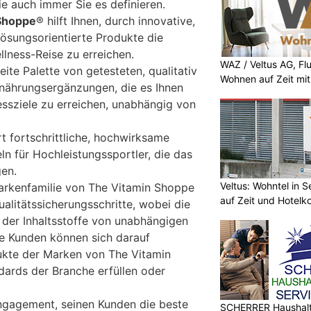
ie auch immer Sie es definieren.
 Shoppe
® hilft Ihnen, durch innovative,
lösungsorientierte Produkte die
llness-Reise zu erreichen.
WAZ / Veltus AG, Fl
reite Palette von getesteten, qualitativ
Wohnen auf Zeit mit 
nährungsergänzungen, die es Ihnen
essziele zu erreichen, unabhängig von
rt fortschrittliche, hochwirksame
n für Hochleistungssportler, die das
gen.
Veltus: Wohntel in 
arkenfamilie von The Vitamin Shoppe
auf Zeit und Hotelk
alitätssicherungsschritte, wobei die
 der Inhaltsstoffe von unabhängigen
ie Kunden können sich darauf
dukte der Marken von The Vitamin
dards der Branche erfüllen oder
Engagement, seinen Kunden die beste
SCHERRER Haushalt 