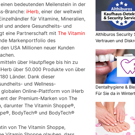
 einen bedeutenden Meilenstein in der
ss-Branche:
iHerb
, einer der weltweit
zelhändler für Vitamine, Mineralien,
l und andere Gesundheits- und
gt eine Partnerschaft mit
The Vitamin
Althiburos Security 
nde Markenportfolio des
Vertrauen und Diskr
n den USA Millionen neuer Kunden
machen.
itteln über Hautpflege bis hin zu
 iHerb über 50.000 Produkte von über
 180 Länder. Dank dieser
sundheits- und Wellness-
Dentalhygiene & Ble
globalen Online-Plattform von iHerb
Für Sie da in Winter
iment der Premium-Marken von The
, darunter The Vitamin Shoppe®,
oppe®, BodyTech® und BodyTech®
ntin von The Vitamin Shoppe,
he Vitamin Shoppe glauben, dass