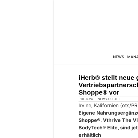
NEWS
MAN
iHerb® stellt neue 
Vertriebspartnersc
Shoppe® vor
10.07.24
NEWS AKTUELL
Irvine, Kalifornien (ots/
Eigene Nahrungsergänz
Shoppe®, Vthrive The V
BodyTech® Elite, sind je
erhältlich