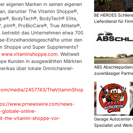
ner eigenen Marken in seinen eigenen
an, darunter The Vitamin Shoppe®,
BE HEROES Schlieren
ppe®, BodyTech®, BodyTech® Elite,
Lieferdienst für Fi
?, plnt®, ProBioCare®, True Athlete®,
A betreibt das Unternehmen etwa 700
se-Einzelhandelsgeschäfte unter den
n Shoppe und Super Supplements?
e
www.vitaminshoppe.com
. Weltweit
ppe Kunden in ausgewählten Märkten
ABS Abschleppdienst
merikas über lokale Omnichannel-
zuverlässiger Partn
.com/media/2457743/TheVitaminShop
tps://www.prnewswire.com/news-
e-globale-online-
it-the-vitamin-shoppe-vor-
Garage Autocenter 
Spezialist und Werk