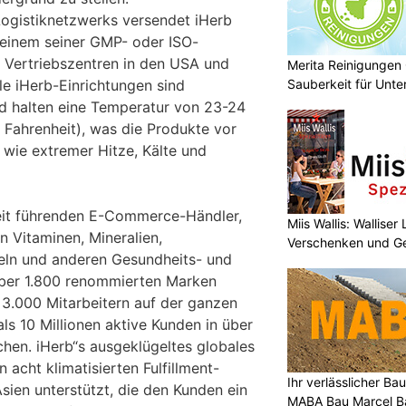
 Logistiknetzwerks versendet iHerb
 einem seiner GMP- oder ISO-
n Vertriebszentren in den USA und
Merita Reinigungen
Sauberkeit für Unt
le iHerb-Einrichtungen sind
nd halten eine Temperatur von 23-24
 Fahrenheit), was die Produkte vor
wie extremer Hitze, Kälte und
weit führenden E-Commerce-Händler,
Miis Wallis: Wallise
n Vitaminen, Mineralien,
Verschenken und G
ln und anderen Gesundheits- und
ber 1.800 renommierten Marken
 3.000 Mitarbeitern auf der ganzen
ls 10 Millionen aktive Kunden in über
hen. iHerb“s ausgeklügeltes globales
 acht klimatisierten Fulfillment-
Ihr verlässlicher B
sien unterstützt, die den Kunden ein
MABA Bau Marcel Ba