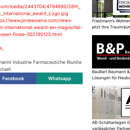
.com/media/2443704/4794690/28th_
ni_international_award_Logo.jpg
tps://www.prnewswire.com/news-
Friedmann’s Wohnerl
jetzt Ihre Traumräu
ni-international-award-ein-magischer-
ossen-finale-302190125.html
m
,
arini Industrie Farmaceutiche Riunite
tuell
BauBart Baumann & 
Lösungen für Neub
Facebook
Whatsapp
Renovation
AB-Schaltanlagen G
verlässlicher Partn