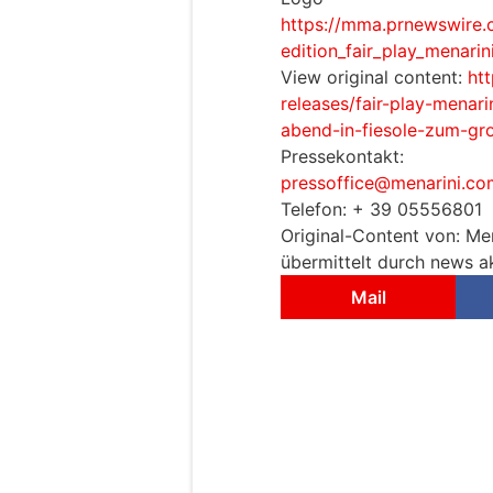
https://mma.prnewswire
edition_fair_play_menari
View original content:
ht
releases/fair-play-menari
abend-in-fiesole-zum-gr
Pressekontakt:
pressoffice@menarini.co
Telefon: + 39 05556801
Original-Content von: Men
übermittelt durch news ak
Mail