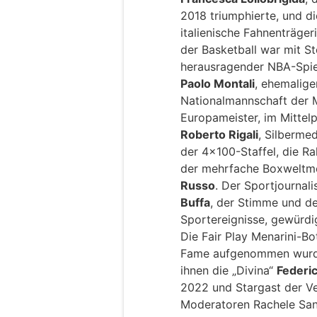
2018 triumphierte, und di
italienische Fahnenträger
der Basketball war mit St
herausragender NBA-Spiel
Paolo Montali
, ehemalige
Nationalmannschaft der 
Europameister, im Mittel
Roberto Rigali
, Silberme
der 4×100-Staffel, die Ra
der mehrfache Boxweltm
Russo
. Der Sportjournal
Buffa
, der Stimme und d
Sportereignisse, gewürdi
Die Fair Play Menarini-Bot
Fame aufgenommen wurden
ihnen die „Divina“
Federic
2022 und Stargast der V
Moderatoren Rachele Sang