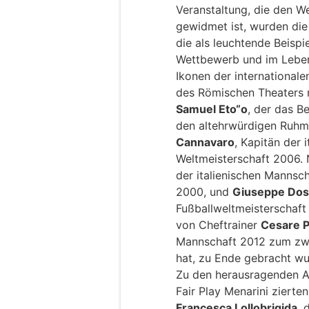
Veranstaltung, die den We
gewidmet ist, wurden di
die als leuchtende Beispie
Wettbewerb und im Leben
Ikonen der internationa
des Römischen Theaters m
Samuel Eto“o
, der das B
den altehrwürdigen Ruhm
Cannavaro
, Kapitän der 
Weltmeisterschaft 2006. 
der italienischen Mannsc
2000, und
Giuseppe Do
Fußballweltmeisterschaft 
von Cheftrainer
Cesare P
Mannschaft 2012 zum zwe
hat, zu Ende gebracht wu
Zu den herausragenden At
Fair Play Menarini zierten
Francesca Lollobrigida
, 