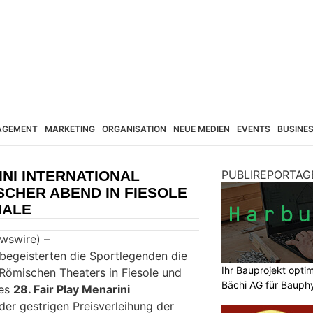
AGEMENT
MARKETING
ORGANISATION
NEUE MEDIEN
EVENTS
BUSINE
INI INTERNATIONAL
PUBLIREPORTAG
SCHER ABEND IN FIESOLE
NALE
ewswire) –
 begeisterten die Sportlegenden die
Ihr Bauprojekt opti
Römischen Theaters in Fiesole und
Bächi AG für Bauphy
des
28. Fair Play Menarini
 der gestrigen Preisverleihung der