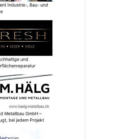
nt Industrie-, Bau- und
te
hhaltige und
rflächenreparatur
nd Metallbau GmbH –
ugt, bei jedem Projekt