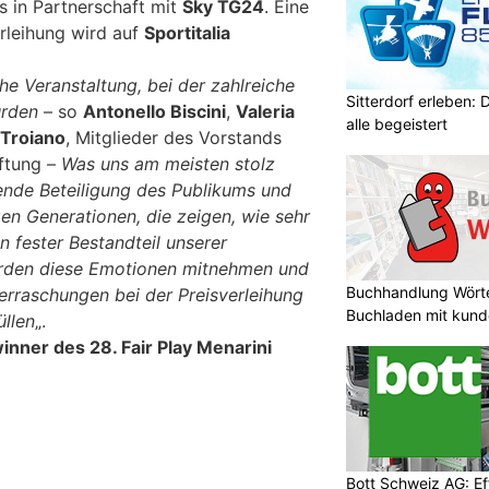
 in Partnerschaft mit
Sky TG24
. Eine
rleihung wird auf
Sportitalia
he Veranstaltung, bei der zahlreiche
Sitterdorf erleben: 
urden
– so
Antonello Biscini
,
Valeria
alle begeistert
 Troiano
, Mitglieder des Vorstands
iftung –
Was uns am meisten stolz
gende Beteiligung des Publikums und
en Generationen, die zeigen, wie sehr
in fester Bestandteil unserer
werden diese Emotionen mitnehmen und
Buchhandlung Wörte
berraschungen bei der Preisverleihung
Buchladen mit kund
üllen
„.
winner des 28. Fair Play Menarini
Bott Schweiz AG: Ef