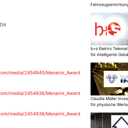
Fahrzeugeinrichtung
IDA
b+s Elektro Telemat
für intelligente Geb
.com/media/2454940/Menarini_Award
.com/media/2454936/Menarini_Award
Claudia Müller Inves
für physische Wert
.com/media/2454938/Menarini_Award