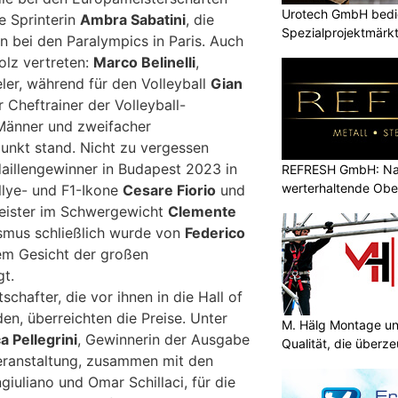
Urotech GmbH bedie
e Sprinterin
Ambra Sabatini
, die
Spezialprojektmärk
in bei den Paralympics in Paris. Auch
olz vertreten:
Marco Belinelli
,
er, während für den Volleyball
Gian
r Cheftrainer der Volleyball-
Männer und zweifacher
punkt stand. Nicht zu vergessen
daillengewinner in Budapest 2023 in
REFRESH GmbH: Nac
werterhaltende Obe
llye- und F1-Ikone
Cesare Fiorio
und
eister im Schwergewicht
Clemente
ismus schließlich wurde von
Federico
em Gesicht der großen
gt.
schafter, die vor ihnen in die Hall of
, überreichten die Preise. Unter
M. Hälg Montage u
a Pellegrini
, Gewinnerin der Ausgabe
Qualität, die überze
eranstaltung, zusammen mit den
iuliano und Omar Schillaci, für die