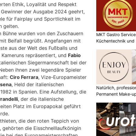
rten Ethik, Loyalität und Respekt
e Gewinner der Ausgabe 2024 geehrt,
le für Fairplay und Sportlichkeit im
 gelten.
len Bühne wurden von den Zuschauern
MKT Gastro Service 
it Beifall begrüßt. Angefangen mit
Küchentechnik und 
este aus der Welt des Fußballs und
 Kameruns repräsentiert, und
Fabio
italienischen Siegermannschaft bei der
Neben ihnen zwei legendäre Spieler
haft:
Ciro Ferrara
, Vize-Europameister
ssena
, Held der italienischen
Natürlich, professio
1982 in Spanien. Eine Aufstellung, die
Permanent Make-u
randelli
, der die italienische
iten Platz im Europapokal geführt
rde.
hleten, die den roten Teppich von
, gehörten die Eisschnelllaufkönigin
die bei den Europameisterschaften