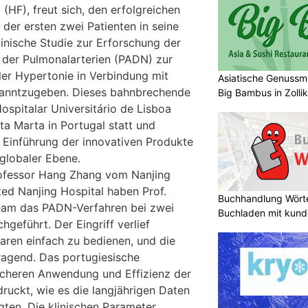
 (HF), freut sich, den erfolgreichen
der ersten zwei Patienten in seine
linische Studie zur Erforschung der
 der Pulmonalarterien (PADN) zur
er Hypertonie in Verbindung mit
Asiatische Genuss
ekanntzugeben. Dieses bahnbrechende
Big Bambus in Zolli
ospitalar Universitário de Lisboa
ta Marta in Portugal statt und
 Einführung der innovativen Produkte
globaler Ebene.
rofessor Hang Zhang vom Nanjing
ated Nanjing Hospital haben Prof.
Buchhandlung Wörte
eam das PADN-Verfahren bei zwei
Buchladen mit kund
hgeführt. Der Eingriff verlief
waren einfach zu bedienen, und die
ragend. Das portugiesische
icheren Anwendung und Effizienz der
uckt, wie es die langjährigen Daten
gten. Die klinischen Parameter