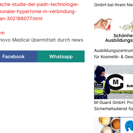
nische-studie-der-padn-technologie-
GmbH bei Ihrem Ne
onaler-hypertonie-in-verbindung-
z-an-302188077.html
om
lnovo Medical übermittelt durch news
Ausbildungszentrum 
Facebook
Whatsapp
für Kosmetik- & Ges
M-Guard GmbH: Prof
Sicherheitsdienst f