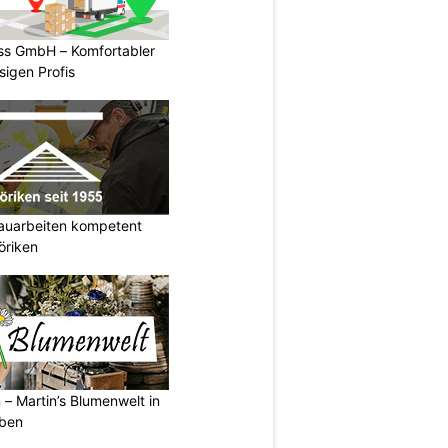
ss GmbH – Komfortabler
igen Profis
auarbeiten kompetent
öriken
 – Martin’s Blumenwelt in
eben