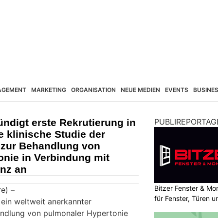
AGEMENT
MARKETING
ORGANISATION
NEUE MEDIEN
EVENTS
BUSINE
ndigt erste Rekrutierung in
PUBLIREPORTAG
e klinische Studie der
 zur Behandlung von
nie in Verbindung mit
enz an
Bitzer Fenster & M
e) –
für Fenster, Türen 
 ein weltweit anerkannter
andlung von pulmonaler Hypertonie