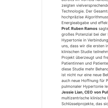
zeigten vielversprechen
Technologie. Der Gesamt
hochpräzise Algorithmuss
Energieabgabe und effekt
Prof. Ruben Ramos
sagte
großes Potenzial bei der
Hypertonie in Verbindung 
uns, dass wir die ersten i
klinischen Studie teilne
Projekt überzeugt und fre
Patientinnen und Patient
diese Studie mehr Behan
ist nicht nur eine neue 
auch neue Hoffnung für P
pulmonaler Hypertonie le
Jessie Lian, CEO
von Pu
multizentrische klinische
Schlüsselprojekte, das si