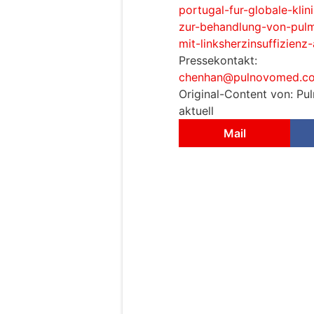
portugal-fur-globale-kli
zur-behandlung-von-pulm
mit-linksherzinsuffizien
Pressekontakt:
chenhan@pulnovomed.c
Original-Content von: Pu
aktuell
Mail