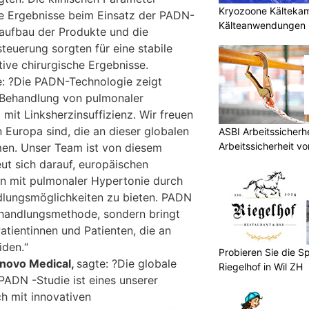
Kryozoone Kältekam
de Ergebnisse beim Einsatz der PADN-
Kälteanwendungen b
aufbau der Produkte und die
teuerung sorgten für eine stabile
ive chirurgische Ergebnisse.
: ?Die PADN-Technologie zeigt
 Behandlung von pulmonaler
mit Linksherzinsuffizienz. Wir freuen
n Europa sind, die an dieser globalen
ASBI Arbeitssicher
Arbeitssicherheit vo
hmen. Unser Team ist von diesem
ut sich darauf, europäischen
en mit pulmonaler Hypertonie durch
dlungsmöglichkeiten zu bieten. PADN
Behandlungsmethode, sondern bringt
atientinnen und Patienten, die an
iden.“
Probieren Sie die Sp
lnovo Medical,
sagte: ?Die globale
Riegelhof in Wil ZH
 PADN -Studie ist eines unserer
ch mit innovativen