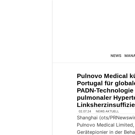
NEWS
MAN
Pulnovo Medical kü
Portugal für global
PADN-Technologie
pulmonaler Hyperto
Linksherzinsuffizi
02.07.24
NEWS AKTUELL
Shanghai (ots/PRNewswir
Pulnovo Medical Limited,
Gerätepionier in der Beh