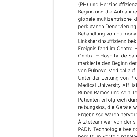
(PH) und Herzinsuffizienz
Beginn und die Aufnahme 
globale multizentrische k
perkutanen Denervierung
Behandlung von pulmonal
Linksherzinsuffizienz b
Ereignis fand im Centro H
Central – Hospital de San
markierte den Beginn der
von Pulnovo Medical auf 
Unter der Leitung von P
Medical University Affili
Ruben Ramos und sein T
Patienten erfolgreich durc
reibungslos, die Geräte 
Ergebnisse waren hervor
Ärzteteam war von der s
PADN-Technologie beeindr
bereits im Vorfeld nahele