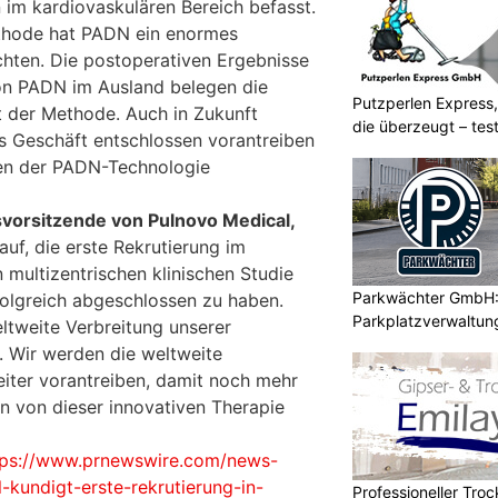
im kardiovaskulären Bereich befasst.
thode hat PADN ein enormes
chten. Die postoperativen Ergebnisse
n PADN im Ausland belegen die
Putzperlen Express,
 der Methode. Auch in Zukunft
die überzeugt – test
s Geschäft entschlossen vorantreiben
en der PADN-Technologie
vorsitzende von Pulnovo Medical,
auf, die erste Rekrutierung im
multizentrischen klinischen Studie
Parkwächter GmbH: 
olgreich abgeschlossen zu haben.
Parkplatzverwaltung
eltweite Verbreitung unserer
. Wir werden die weltweite
er vorantreiben, damit noch mehr
en von dieser innovativen Therapie
tps://www.prnewswire.com/news-
-kundigt-erste-rekrutierung-in-
Professioneller Tro