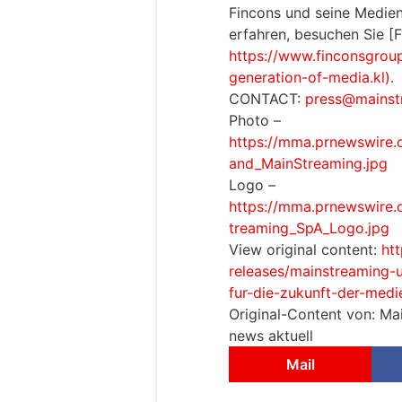
Fincons und seine Medie
erfahren, besuchen Sie [F
https://www.finconsgroup
generation-of-media.kl)
.
CONTACT:
press@mainst
Photo –
https://mma.prnewswire
and_MainStreaming.jpg
Logo –
https://mma.prnewswir
treaming_SpA_Logo.jpg
View original content:
ht
releases/mainstreaming-u
fur-die-zukunft-der-med
Original-Content von: Ma
news aktuell
Mail