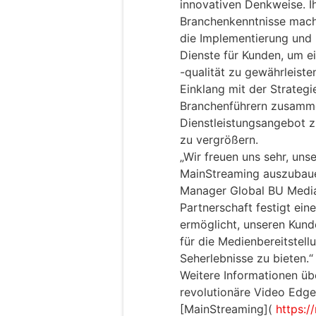
innovativen Denkweise. I
Branchenkenntnisse mache
die Implementierung und 
Dienste für Kunden, um e
-qualität zu gewährleiste
Einklang mit der Strateg
Branchenführern zusamm
Dienstleistungsangebot z
zu vergrößern.
„Wir freuen uns sehr, un
MainStreaming auszubauen
Manager Global BU Media
Partnerschaft festigt ein
ermöglicht, unseren Kunde
für die Medienbereitstel
Seherlebnisse zu bieten.“
Weitere Informationen üb
revolutionäre Video Edge
[MainStreaming](
https:/