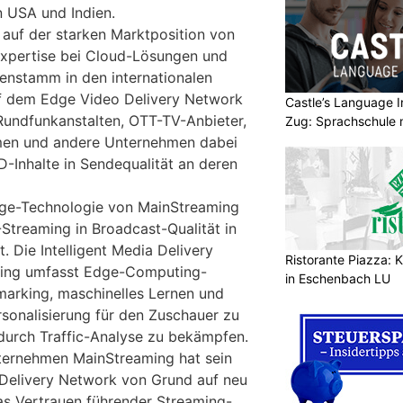
n USA und Indien.
 auf der starken Marktposition von
Expertise bei Cloud-Lösungen und
nstamm in den internationalen
f dem Edge Video Delivery Network
Castle’s Language In
Rundfunkanstalten, OTT-TV-Anbieter,
Zug: Sprachschule 
men und andere Unternehmen dabei
D-Inhalte in Sendequalität an deren
dge-Technologie von MainStreaming
Streaming in Broadcast-Qualität in
 Die Intelligent Media Delivery
Ristorante Piazza: K
ming umfasst Edge-Computing-
in Eschenbach LU
rking, maschinelles Lernen und
rsonalisierung für den Zuschauer zu
 durch Traffic-Analyse zu bekämpfen.
ernehmen MainStreaming hat sein
 Delivery Network von Grund auf neu
as Vertrauen führender Streaming-