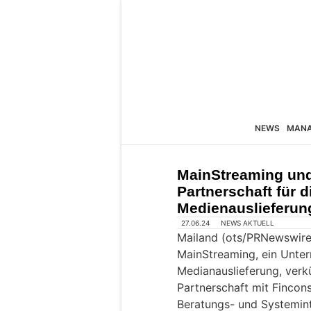
NEWS
MAN
MainStreaming und
Partnerschaft für d
Medienauslieferun
27.06.24
NEWS AKTUELL
Mailand (ots/PRNewswire
MainStreaming, ein Untern
Medianauslieferung, verk
Partnerschaft mit Fincons
Beratungs- und Systemin