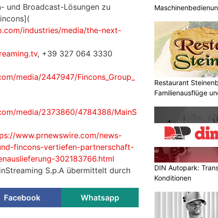
n- und Broadcast-Lösungen zu
Maschinenbedienun
incons](
.com/industries/media/the-next-
reaming.tv
, +39 327 064 3330
.com/media/2447947/Fincons_Group_
Restaurant Steinenbü
Familienausflüge un
e.com/media/2373860/4784388/MainS
tps://www.prnewswire.com/news-
nd-fincons-vertiefen-partnerschaft-
ienauslieferung-302183766.html
DIN Autopark: Tran
inStreaming S.p.A übermittelt durch
Konditionen
Facebook
Whatsapp