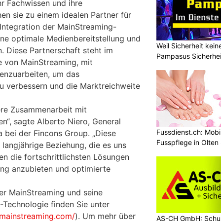
hr Fachwissen und ihre
n sie zu einem idealen Partner für
Integration der MainStreaming-
ine optimale Medienbereitstellung und
Weil Sicherheit kei
n. Diese Partnerschaft steht im
Pampasus Sicherhe
ie von MainStreaming, mit
enzuarbeiten, um das
u verbessern und die Marktreichweite
sere Zusammenarbeit mit
“, sagte Alberto Niero, General
Fussdienst.ch: Mobi
 bei der Fincons Group. „Diese
Fusspflege in Olten
e langjährige Beziehung, die es uns
n die fortschrittlichsten Lösungen
lung anzubieten und optimierte
er MainStreaming und seine
-Technologie finden Sie unter
/mainstreaming.com/
). Um mehr über
AS-CH GmbH: Schul