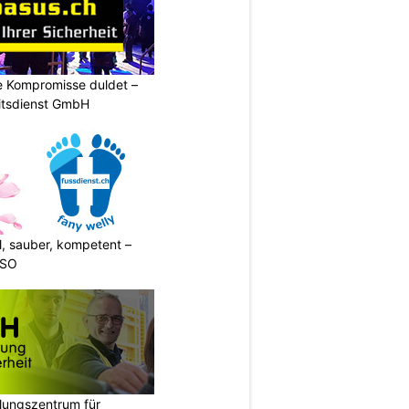
ne Kompromisse duldet –
itsdienst GmbH
l, sauber, kompetent –
 SO
ungszentrum für