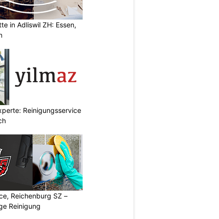
e in Adliswil ZH: Essen,
n
xperte: Reinigungsservice
ch
ice, Reichenburg SZ –
ige Reinigung