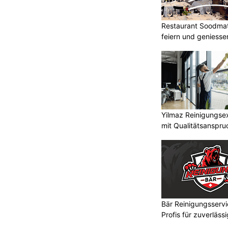
Restaurant Soodmatt
feiern und geniesse
Yilmaz Reinigungse
mit Qualitätsanspru
Bär Reinigungsserv
Profis für zuverläss