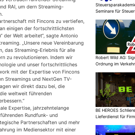
Steuersparakademie
und RAI, um dern Streaming-
Seminare für Steue
n.
artnerschaft mit Fincons zu vertiefen,
 einigen der fortschrittlichsten
“ der Welt arbeitet“, sagte Antonio
reaming. „Unsere neue Vereinbarung
n, das Streaming-Erlebnis für alle
n zu revolutionieren. Indem wir
Robert Wild AG: Sig
Ordnung im Verkehr
ologie und unser fortschrittliches
ork mit der Expertise von Fincons
chen Streamings und NextGen TV-
gen wir direkt dazu bei, die
die weltweit führenden
rbessern.“
ale Expertise, jahrzehntelange
BE HEROES Schlieren
t führenden Rundfunk- und
Lieferdienst für Fi
tegische Partnerschaften und mehr
fahrung im Mediensektor mit einer