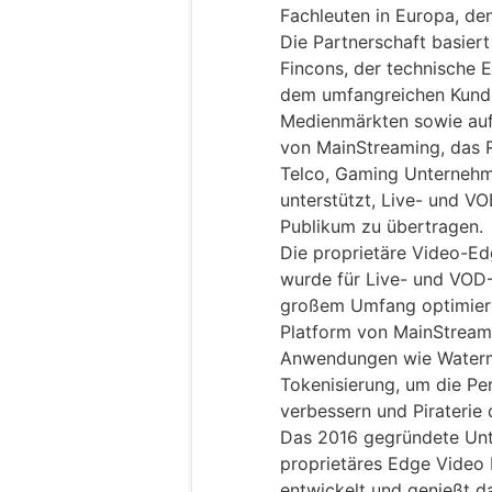
Fachleuten in Europa, de
Die Partnerschaft basiert
Fincons, der technische 
dem umfangreichen Kunde
Medienmärkten sowie au
von MainStreaming, das 
Telco, Gaming Unterneh
unterstützt, Live- und VO
Publikum zu übertragen.
Die proprietäre Video-E
wurde für Live- und VOD-
großem Umfang optimiert.
Platform von MainStrea
Anwendungen wie Waterma
Tokenisierung, um die Pe
verbessern und Piraterie
Das 2016 gegründete Unt
proprietäres Edge Video
entwickelt und genießt d