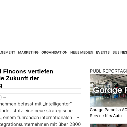
AGEMENT
MARKETING
ORGANISATION
NEUE MEDIEN
EVENTS
BUSINE
 Fincons vertiefen
PUBLIREPORTAG
ie Zukunft der
g
) –
ehmen befasst mit „intelligenter“
Garage Paradiso AG
ündet stolz eine neue strategische
Service fürs Auto
, einem führenden internationalen IT-
tegrationsunternehmen mit über 2800