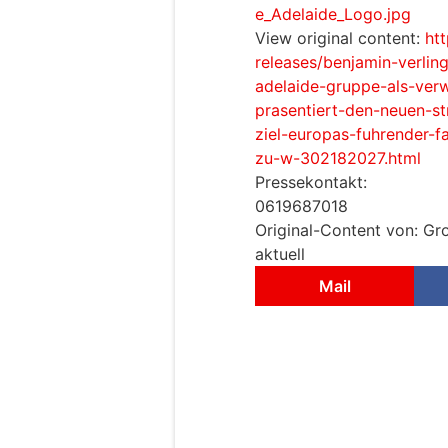
e_Adelaide_Logo.jpg
View original content:
ht
releases/benjamin-verlin
adelaide-gruppe-als-ver
prasentiert-den-neuen-st
ziel-europas-fuhrender-f
zu-w-302182027.html
Pressekontakt:
0619687018
Original-Content von: Gr
aktuell
Mail