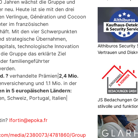
90 Jahren wächst die Gruppe und
r neu. Heute ist sie mit den drei
en Verlingue, Génération und Cocoon
eter im französischen
häft. Mit den vier Schwerpunkten
d strategische Übernahmen,
Althiburos Security 
itals, technologische Innovation
Vertrauen und Diskr
 die Gruppe das erklärte Ziel
der familiengeführter
werden.
d. ?
verhandelte Prämien|
2,4 Mio.
enversicherung und 1.1 Mio. in der
n in 5 europäischen Ländern:
n, Schweiz, Portugal, Italien|
JS Bedachungen Gmb
stilvolle und funkt
tin?
lfortin@epoka.fr
.com/media/2380073/4781860/Group