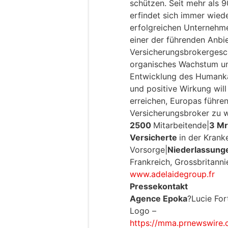
schützen. Seit mehr als 
erfindet sich immer wiede
erfolgreichen Unternehm
einer der führenden Anbi
Versicherungsbrokergesc
organisches Wachstum un
Entwicklung des Humankap
und positive Wirkung will
erreichen, Europas führen
Versicherungsbroker zu 
2500
Mitarbeitende|
3 Mr
Versicherte
in der Krank
Vorsorge|
Niederlassunge
Frankreich, Grossbritannie
www.adelaidegroup.fr
Pressekontakt
Agence Epoka
?Lucie For
Logo –
https://mma.prnewswire