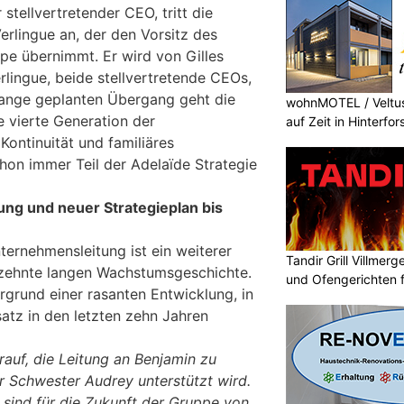
stellvertretender CEO, tritt die
rlingue an, der den Vorsitz des
ppe übernimmt. Er wird von Gilles
lingue, beide stellvertretende CEOs,
lange geplanten Übergang geht die
wohnMOTEL / Veltus
e vierte Generation der
auf Zeit in Hinterfor
Kontinuität und familiäres
hon immer Teil der Adelaïde Strategie
ng und neuer Strategieplan bis
ternehmensleitung ist ein weiterer
Tandir Grill Villmerge
hrzehnte langen Wachstumsgeschichte.
und Ofengerichten fr
rgrund einer rasanten Entwicklung, in
atz in den letzten zehn Jahren
arauf, die Leitung an Benjamin zu
r Schwester Audrey unterstützt wird.
 sind für die Zukunft der Gruppe von