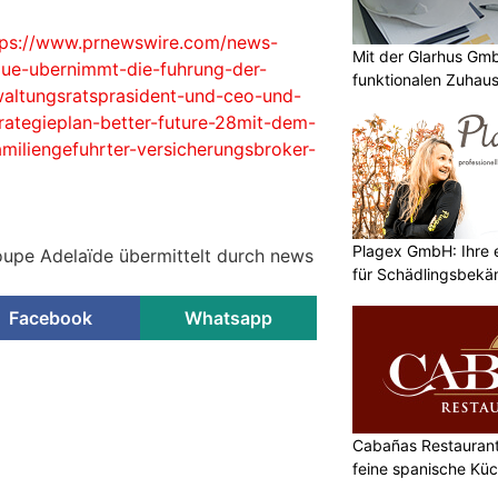
tps://www.prnewswire.com/news-
Mit der Glarhus G
gue-ubernimmt-die-fuhrung-der-
funktionalen Zuhau
waltungsratsprasident-und-ceo-und-
rategieplan-better-future-28mit-dem-
amiliengefuhrter-versicherungsbroker-
Plagex GmbH: Ihre e
oupe Adelaïde übermittelt durch news
für Schädlingsbek
Facebook
Whatsapp
Cabañas Restaurant 
feine spanische Kü