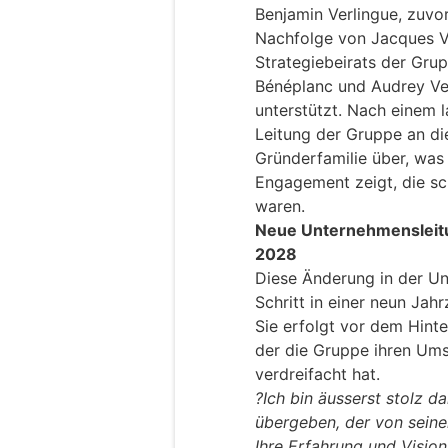
Benjamin Verlingue, zuvor 
Nachfolge von Jacques Ve
Strategiebeirats der Gru
Bénéplanc und Audrey Ver
unterstützt. Nach einem 
Leitung der Gruppe an di
Gründerfamilie über, was 
Engagement zeigt, die sc
waren.
Neue Unternehmensleitu
2028
Diese Änderung in der Un
Schritt in einer neun Ja
Sie erfolgt vor dem Hinte
der die Gruppe ihren Ums
verdreifacht hat.
?Ich bin äusserst stolz d
übergeben, der von seine
Ihre Erfahrung und Vision