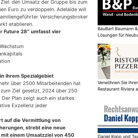
s Ziel: den Umsatz der Gruppe bis zum
nen Euro zu verdoppeln. Adelaïde will
familiengeführter Versicherungsbroker
kt etablieren.
BauBart Baumann & 
r Future 28″ umfasst vier
Lösungen für Neub
Renovation
s Wachstum
nkapitals
ation
n ihrem Spezialgebiet
Verwöhnen Sie Ihre
ehr über 2500 Mitarbeitenden hat
Restaurant Riviera
 zum Ziel gesetzt, 2024 über 250
. Der Plan zeigt auch ein starkes
tive Exzellenz jeder
rt auf die Vermittlung von
erungen, strebt eine neue
mit einem Umsatzziel von 450
Daniel Kopp und Tea