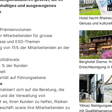
hhaltiges und ausgewogenes
n
:
Hotel Hecht Rheinec
Genuss und kulturell
s Prämienvolumen
 Mitarbeitenden für grosse
esse und ESG-Themen
ung von 15% der Mitarbeitenden an der
litätsrate
Berghotel Sterna: Ih
8 % der Kunden
Entschleunigung in 
eit
rität auf Führungsebene
pe
alisiert sich auf die Beratung, die
b und die Verwaltung von
st es, ihren Kunden zu helfen, Risiken
Yilmaz Reinigungse
Geschäft sowie ihre Mitarbeitenden zu
mit Qualitätsanspru