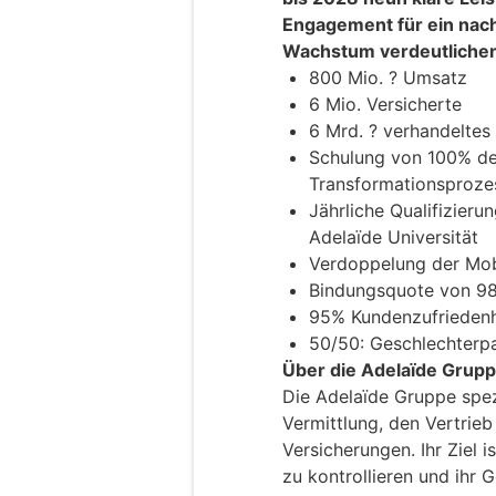
Engagement für ein nac
Wachstum verdeutliche
800 Mio. ? Umsatz
6 Mio. Versicherte
6 Mrd. ? verhandelte
Schulung von 100% der
Transformationsproz
Jährliche Qualifizier
Adelaïde Universität
Verdoppelung der Mobi
Bindungsquote von 9
95% Kundenzufriedenh
50/50: Geschlechterpa
Über die Adelaïde Grup
Die Adelaïde Gruppe spezi
Vermittlung, den Vertrie
Versicherungen. Ihr Ziel i
zu kontrollieren und ihr 