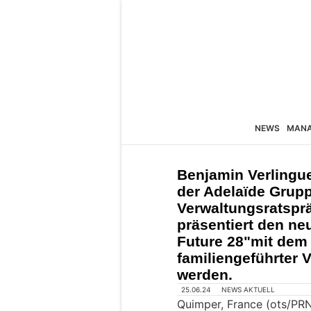
NEWS
MAN
Benjamin Verlingu
der Adelaïde Grupp
Verwaltungsratspr
präsentiert den ne
Future 28"mit dem 
familiengeführter 
werden.
25.06.24
NEWS AKTUELL
Quimper, France (ots/PR