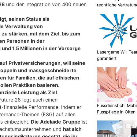
028
und der Integration von 400 neuen
rechtliche Vertretun
gt, seinen Status als
ie Verwaltung von
zu stärken, mit dem Ziel, bis zum
nen Personen in der
und 1,5 Millionen in der Vorsorge
Lasergame Wil: Tea
garantiert
 auf Privatversicherungen, will seine
doppeln und massgeschneiderte
n für Familien, die auf ethischen
llen Praktiken basieren.
anzielle Leistung als Ziel
Future 28 legt auch einen
Fussdienst.ch: Mobi
t-finanzielle Performance, indem er
Fusspflege in Olten
vernance-Themen (ESG) auf allen
s einbezieht.
Die Adelaïde Gruppe
ist
 Wachstumsunternehmen und
hat sich
tungsindikatoren gesetzt, die ihr