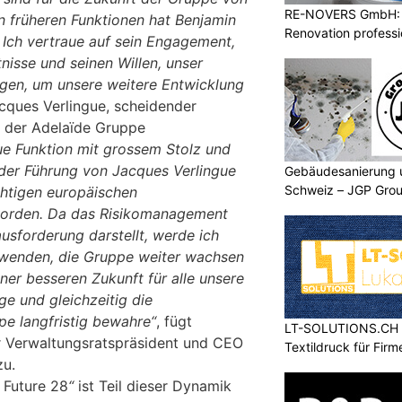
RE-NOVERS GmbH: 
n früheren Funktionen hat Benjamin
Renovation professio
 Ich vertraue auf sein Engagement,
isse und seinen Willen, unser
igen, um unsere weitere Entwicklung
acques Verlingue, scheidender
t der Adelaïde Gruppe
e Funktion mit grossem Stolz und
 der Führung von Jacques Verlingue
Gebäudesanierung 
Schweiz – JGP Grou
chtigen europäischen
worden. Da das Risikomanagement
usforderung darstellt, werde ich
rwenden, die Gruppe weiter wachsen
iner besseren Zukunft für alle unsere
e und gleichzeitig die
e langfristig bewahre“
, fügt
LT-SOLUTIONS.CH – 
r Verwaltungsratspräsident und CEO
Textildruck für Fir
zu.
 Future 28
“
ist Teil dieser Dynamik