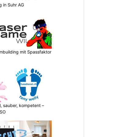
g in Suhr AG
mbuilding mit Spassfaktor
l, sauber, kompetent –
 SO