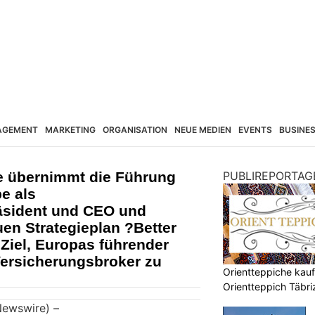
AGEMENT
MARKETING
ORGANISATION
NEUE MEDIEN
EVENTS
BUSINE
e übernimmt die Führung
PUBLIREPORTAG
e als
äsident und CEO und
uen Strategieplan ?Better
Ziel, Europas führender
Versicherungsbroker zu
Orientteppiche kauf
Orientteppich Täbr
Newswire) –