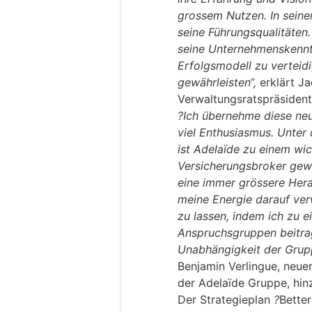
grossem Nutzen. In seine
seine Führungsqualitäten.
seine Unternehmenskenntn
Erfolgsmodell zu verteid
gewährleisten“,
erklärt J
Verwaltungsratspräsiden
?Ich übernehme diese neu
viel Enthusiasmus. Unter
ist Adelaïde zu einem wi
Versicherungsbroker ge
eine immer grössere Hera
meine Energie darauf ve
zu lassen, indem ich zu e
Anspruchsgruppen beitrag
Unabhängigkeit der Grupp
Benjamin Verlingue, neue
der Adelaïde Gruppe, hin
Der Strategieplan
?
Better