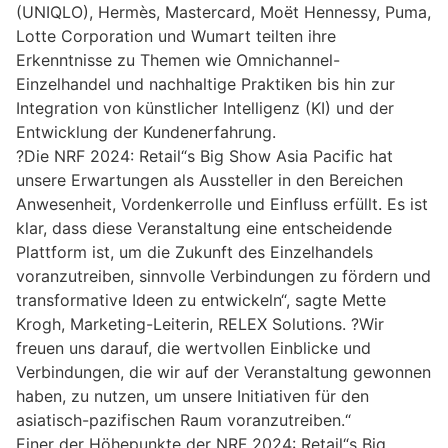
(UNIQLO), Hermès, Mastercard, Moët Hennessy, Puma,
Lotte Corporation und Wumart teilten ihre
Erkenntnisse zu Themen wie Omnichannel-
Einzelhandel und nachhaltige Praktiken bis hin zur
Integration von künstlicher Intelligenz (KI) und der
Entwicklung der Kundenerfahrung.
?Die NRF 2024: Retail“s Big Show Asia Pacific hat
unsere Erwartungen als Aussteller in den Bereichen
Anwesenheit, Vordenkerrolle und Einfluss erfüllt. Es ist
klar, dass diese Veranstaltung eine entscheidende
Plattform ist, um die Zukunft des Einzelhandels
voranzutreiben, sinnvolle Verbindungen zu fördern und
transformative Ideen zu entwickeln“, sagte Mette
Krogh, Marketing-Leiterin, RELEX Solutions. ?Wir
freuen uns darauf, die wertvollen Einblicke und
Verbindungen, die wir auf der Veranstaltung gewonnen
haben, zu nutzen, um unsere Initiativen für den
asiatisch-pazifischen Raum voranzutreiben.“
Einer der Höhepunkte der NRF 2024: Retail“s Big