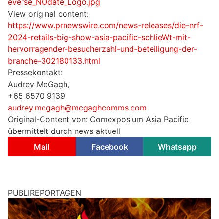
everse_NOdate_Logo.jpg
View original content:
https://www.prnewswire.com/news-releases/die-nrf-
2024-retails-big-show-asia-pacific-schlieWt-mit-
hervorragender-besucherzahl-und-beteiligung-der-
branche-302180133.html
Pressekontakt:
Audrey McGagh,
+65 6570 9139,
audrey.mcgagh@mcgaghcomms.com
Original-Content von: Comexposium Asia Pacific
übermittelt durch news aktuell
Mail
Facebook
Whatsapp
PUBLIREPORTAGEN