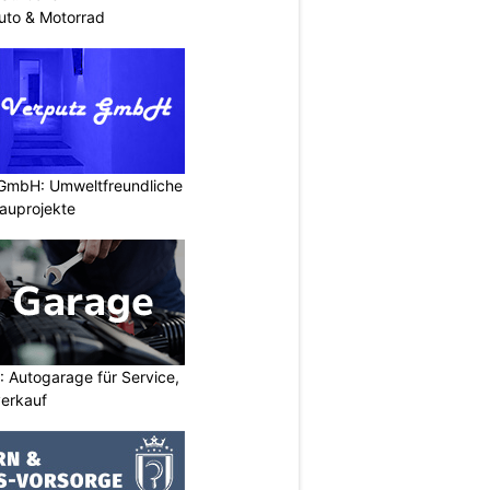
uto & Motorrad
 GmbH: Umweltfreundliche
auprojekte
 Autogarage für Service,
erkauf