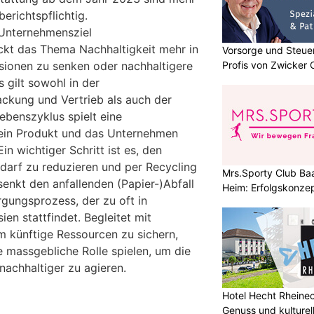
erichtspflichtig.
 Unternehmensziel
ckt das Thema Nachhaltigkeit mehr in
Vorsorge und Steuer
Profis von Zwicker 
ionen zu senken oder nachhaltigere
 gilt sowohl in der
ackung und Vertrieb als auch der
ebenszyklus spielt eine
 ein Produkt und das Unternehmen
in wichtiger Schritt ist es, den
darf zu reduzieren und per Recycling
Mrs.Sporty Club Baa
enkt den anfallenden (Papier-)Abfall
Heim: Erfolgskonzep
rgungsprozess, der zu oft in
ien stattfindet. Begleitet mit
m künftige Ressourcen zu sichern,
massgebliche Rolle spielen, um die
achhaltiger zu agieren.
Hotel Hecht Rheinec
Genuss und kulturell