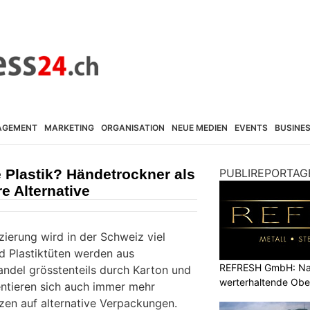
AGEMENT
MARKETING
ORGANISATION
NEUE MEDIEN
EVENTS
BUSINE
e Plastik? Händetrockner als
PUBLIREPORTAG
e Alternative
zierung wird in der Schweiz viel
d Plastiktüten werden aus
REFRESH GmbH: Nac
ndel grösstenteils durch Karton und
werterhaltende Obe
ientieren sich auch immer mehr
tzen auf alternative Verpackungen.