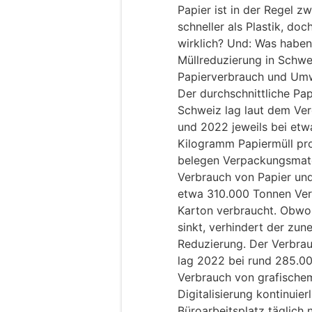
Papier ist in der Regel z
schneller als Plastik, doc
wirklich? Und: Was habe
Müllreduzierung in Schw
Papierverbrauch und Umw
Der durchschnittliche Pa
Schweiz lag laut dem Ver
und 2022 jeweils bei etw
Kilogramm Papiermüll pro
belegen Verpackungsmater
Verbrauch von Papier un
etwa 310.000 Tonnen Ver
Karton verbraucht. Obwohl
sinkt, verhindert der zu
Reduzierung. Der Verbra
lag 2022 bei rund 285.00
Verbrauch von grafische
Digitalisierung kontinuie
Büroarbeitsplatz täglich