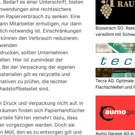
 Bedarf es einer Unterschrift, bieten
-Anwendungen eine rechtssichere
den Papierverbrauch zu senken. Eine
 kann Mitarbeiter ermutigen, nur dann
Büsserach SO: Rest
lich notwendig ist. Einschränkungen
verwöhnt mit Schwei
 können den Verbrauch reduzieren.
erwenden
 drucken, sollten Unternehmen
ellen. Hier ist zumindest der
r. Bei der Verpackung der eigenen
terialien gilt es recycelte und
Tecra AG: Optimale 
tiven zu prüfen, die leichter
Flachschleifen und
adstoffbelastet sind.
i Druck und Verpackung nicht auf. In
hräumen finden sich Papierhandtücher
teile führten vemehrt dazu, dass
er vorgezogen werden. Doch sie
n Müll, den es zu entsorgen gilt und
Aumo Garage AG in S