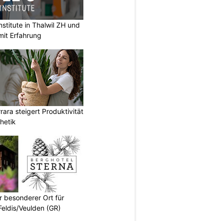
stitute in Thalwil ZH und
mit Erfahrung
ara steigert Produktivität
hetik
r besonderer Ort für
Feldis/Veulden (GR)