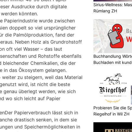
Sirius-Wellness: Ma
ieser Ausdrucke durch digitale
Rümlang ZH
werden könnten.
ie Papierindustrie wurde zwischen
ien doppelt so viel ursprünglicher
r die Palmölproduktion, fand der
raus. Neben Holz als Grundrohstoff
on oft viel Wasser – das laut
senschaften und Rohstoffe ebenfalls
Buchhandlung Wörte
Buchladen mit kund
 bleichender Chemikalien, die der
e in das Ökosystem gelangen.
weiter zu steigern, weil das Material
 genutzt wird, ist nicht die beste
te genau überlegt werden, wie sich
d wo sich leicht auf Papier
Probieren Sie die Sp
benDer Papierverbrauch lässt sich in
Riegelhof in Wil ZH
anche drastisch senken, in dem sie
sungen und Speichermöglichkeiten in