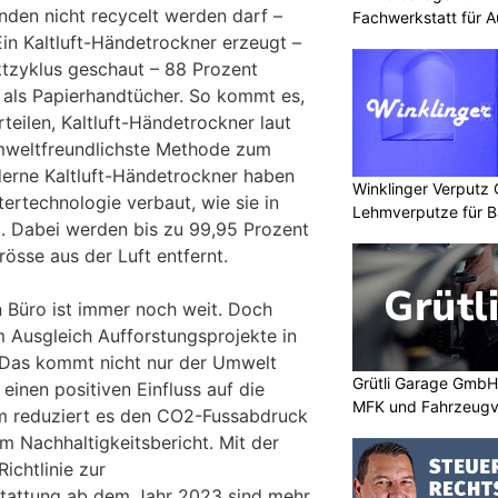
nden nicht recycelt werden darf –
Fachwerkstatt für A
Ein Kaltluft-Händetrockner erzeugt –
tzyklus geschaut – 88 Prozent
als Papierhandtücher. So kommt es,
teilen, Kaltluft-Händetrockner laut
weltfreundlichste Methode zum
erne Kaltluft-Händetrockner haben
Winklinger Verputz
tertechnologie verbaut, wie sie in
Lehmverputze für B
st. Dabei werden bis zu 99,95 Prozent
rösse aus der Luft entfernt.
 Büro ist immer noch weit. Doch
Ausgleich Aufforstungsprojekte in
 Das kommt nicht nur der Umwelt
Grütli Garage GmbH:
einen positiven Einfluss auf die
MFK und Fahrzeugv
m reduziert es den CO2-Fussabdruck
m Nachhaltigkeitsbericht. Mit der
ichtlinie zur
stattung ab dem Jahr 2023 sind mehr