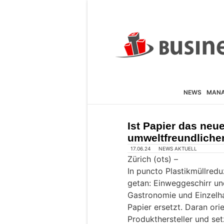
NEWS
MAN
Ist Papier das neu
umweltfreundlicher
17.06.24
NEWS AKTUELL
Zürich (ots) –
In puncto Plastikmüllredu
getan: Einweggeschirr un
Gastronomie und Einzelha
Papier ersetzt. Daran or
Produkthersteller und se