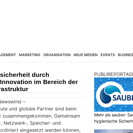
AGEMENT
MARKETING
ORGANISATION
NEUE MEDIEN
EVENTS
BUSINE
lsicherheit durch
PUBLIREPORTAG
Innovation im Bereich der
rastruktur
Newswire) –
itute und globale Partner sind beim
Mehr als sauber: Sa
024 zusammengekommen. Gemeinsam
hygienische Sicherh
-, Netzwerk-, Speicher- und
ordiniert eingesetzt werden können,