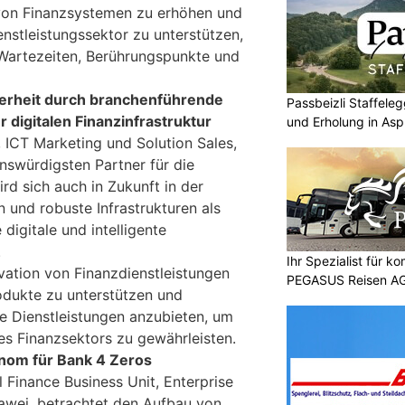
 von Finanzsystemen zu erhöhen und
nstleistungssektor zu unterstützen,
 Wartezeiten, Berührungspunkte und
cherheit durch branchenführende
Passbeizli Staffeleg
r digitalen Finanzinfrastruktur
und Erholung in As
, ICT Marketing und Solution Sales,
nswürdigsten Partner für die
rd sich auch in Zukunft in der
 und robuste Infrastrukturen als
digitale und intelligente
.
Ihr Spezialist für k
novation von Finanzdienstleistungen
PEGASUS Reisen A
dukte zu unterstützen und
le Dienstleistungen anzubieten, um
es Finanzsektors zu gewährleisten.
onom für Bank 4 Zeros
l Finance Business Unit, Enterprise
awei, betrachtet den Aufbau von