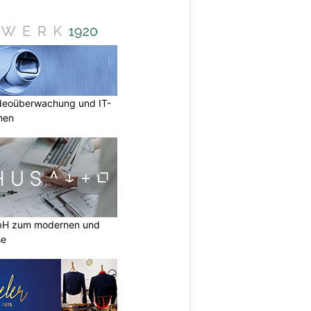
deoüberwachung und IT-
rmen
mbH zum modernen und
se