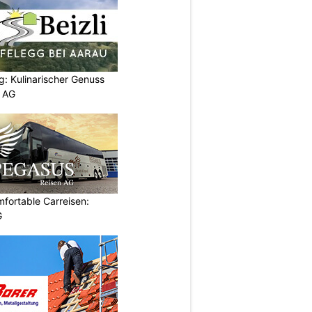
g: Kulinarischer Genuss
p AG
omfortable Carreisen:
G