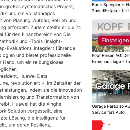
Borer Spenglerei: 
 ein großes systematisches Projekt,
Zuverlässigkeit für
dik und ein vollständiges
von Planung, Aufbau, Betrieb und
ung erfordert. Zudem stellte er die ?4
 für den Finanzbereich vor. Die
ethodik und -Tools (Insight-
ep-Evaluation), integriert führende
logien und bietet professionelle
Kopf Reisen AG: Der 
Firmenausflüge – T
er Hand, um ein reibungsloses
glichen.
resident, Huawei Data
e, revolutioniert KI im Zeitalter der
stleistungen, indem sie die Innovation
ernisierung und Transformation von
eibt. Huawei hat die Xinghe
Garage Paradiso AG
ork Solution vorgestellt, eine
Service fürs Auto
te Lösung, die Intelligenz für
llt, um deren Resilienz,