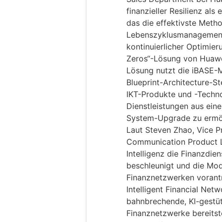
finanzieller Resilienz als
das die effektivste Metho
Lebenszyklusmanagement 
kontinuierlicher Optimier
Zeros“-Lösung von Huawei
Lösung nutzt die iBASE-M
Blueprint-Architecture-St
IKT-Produkte und -Techno
Dienstleistungen aus ein
System-Upgrade zu ermö
Laut Steven Zhao, Vice P
Communication Product Lin
Intelligenz die Finanzdien
beschleunigt und die Mod
Finanznetzwerken vorantr
Intelligent Financial Netw
bahnbrechende, KI-gestütz
Finanznetzwerke bereitste