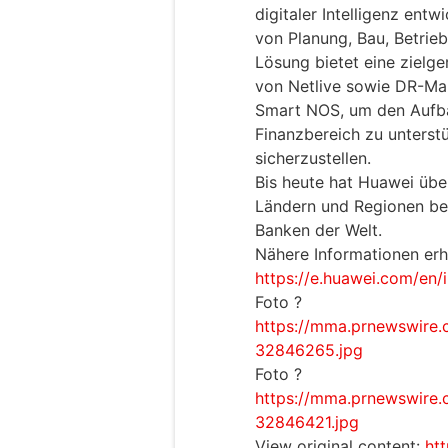
digitaler Intelligenz ent
von Planung, Bau, Betrie
Lösung bietet eine zielg
von Netlive sowie DR-Ma
Smart NOS, um den Aufba
Finanzbereich zu unterstü
sicherzustellen.
Bis heute hat Huawei übe
Ländern und Regionen bed
Banken der Welt.
Nähere Informationen erh
https://e.huawei.com/en/i
Foto ?
https://mma.prnewswire
32846265.jpg
Foto ?
https://mma.prnewswire
32846421.jpg
View original content:
ht