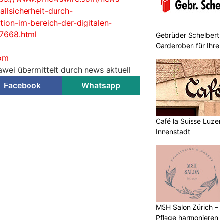
allsicherheit-durch-
ion-im-bereich-der-digitalen-
67668.html
Gebrüder Schelbert
Garderoben für Ihr
om
awei übermittelt durch news aktuell
Facebook
Whatsapp
Café la Suisse Luzer
Innenstadt
MSH Salon Zürich –
Pflege harmonieren