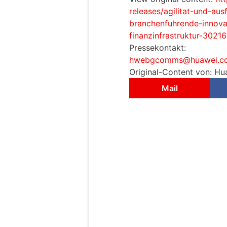
releases/agilitat-und-ausf
branchenfuhrende-innovat
finanzinfrastruktur-3021
Pressekontakt:
hwebgcomms@huawei.c
Original-Content von: Hu
Mail