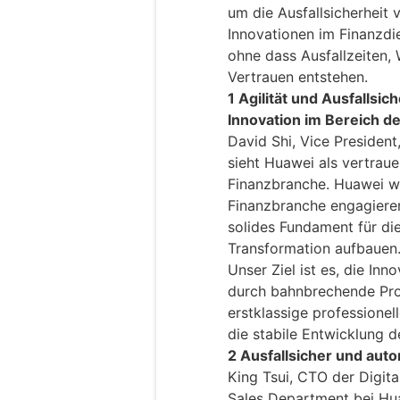
um die Ausfallsicherheit
Innovationen im Finanzdie
ohne dass Ausfallzeiten,
Vertrauen entstehen.
1 Agilität und Ausfallsi
Innovation im Bereich de
David Shi, Vice President
sieht Huawei als vertraue
Finanzbranche. Huawei wi
Finanzbranche engagieren
solides Fundament für die 
Transformation aufbauen
Unser Ziel ist es, die In
durch bahnbrechende Pro
erstklassige professionel
die stabile Entwicklung d
2 Ausfallsicher und aut
King Tsui, CTO der Digita
Sales Department bei Hu