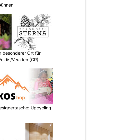
-Bühnen
r besonderer Ort für
Feldis/Veulden (GR)
esignertasche: Upcycling