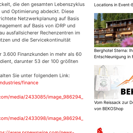
wickelt, die den gesamten Lebenszyklus
Locations in Event
b und Optimierung abdeckt. Diese
erichtete Netzwerkplanung auf Basis
nagement auf Basis von iDRP und
u ausfallsicherer Rechenzentren im
tzen und die Servicekontinuität
Berghotel Sterna: Ih
r 3.600 Finanzkunden in mehr als 60
Entschleunigung in 
ient, darunter 53 der 100 größten
alten Sie unter folgendem Link:
ndustries/finance
.com/media/2433085/image_986294_
Vom Reissack zur D
von BEKOShop
.com/media/2433098/image_986294_
tps://www.prnewswire.com/news-