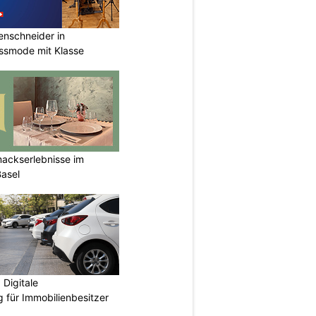
renschneider in
assmode mit Klasse
mackserlebnisse im
Basel
Digitale
 für Immobilienbesitzer