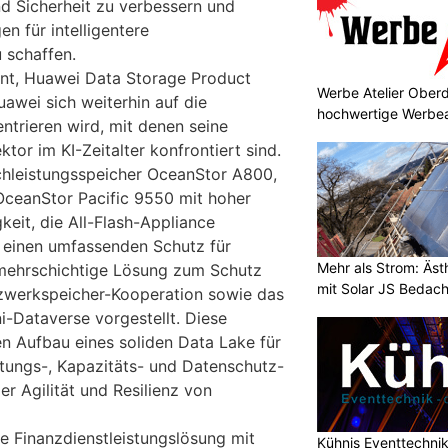
nd Sicherheit zu verbessern und
n für intelligentere
 schaffen.
ent, Huawei Data Storage Product
Werbe Atelier Oberd
uawei sich weiterhin auf die
hochwertige Werbea
trieren wird, mit denen seine
or im KI-Zeitalter konfrontiert sind.
hleistungsspeicher OceanStor A800,
OceanStor Pacific 9550 mit hoher
keit, die All-Flash-Appliance
 einen umfassenden Schutz für
Mehr als Strom: Äst
 mehrschichtige Lösung zum Schutz
mit Solar JS Bedac
werkspeicher-Kooperation sowie das
-Dataverse vorgestellt. Diese
 Aufbau eines soliden Data Lake für
tungs-, Kapazitäts- und Datenschutz-
r Agilität und Resilienz von
 Finanzdienstleistungslösung mit
Kühnis Eventtechni