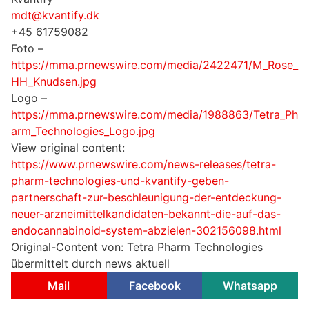
mdt@kvantify.dk
+45 61759082
Foto –
https://mma.prnewswire.com/media/2422471/M_Rose_
HH_Knudsen.jpg
Logo –
https://mma.prnewswire.com/media/1988863/Tetra_Ph
arm_Technologies_Logo.jpg
View original content:
https://www.prnewswire.com/news-releases/tetra-
pharm-technologies-und-kvantify-geben-
partnerschaft-zur-beschleunigung-der-entdeckung-
neuer-arzneimittelkandidaten-bekannt-die-auf-das-
endocannabinoid-system-abzielen-302156098.html
Original-Content von: Tetra Pharm Technologies
übermittelt durch news aktuell
Mail
Facebook
Whatsapp