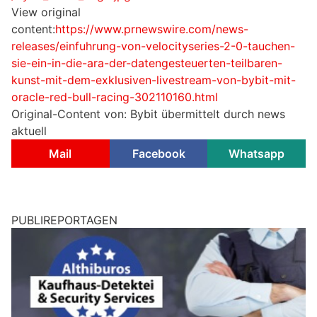
View original
content:
https://www.prnewswire.com/news-
releases/einfuhrung-von-velocityseries-2-0-tauchen-
sie-ein-in-die-ara-der-datengesteuerten-teilbaren-
kunst-mit-dem-exklusiven-livestream-von-bybit-mit-
oracle-red-bull-racing-302110160.html
Original-Content von: Bybit übermittelt durch news
aktuell
Mail
Facebook
Whatsapp
PUBLIREPORTAGEN