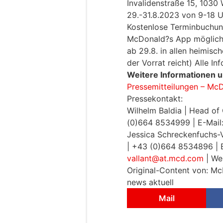
Invalidenstraße 15, 1030
29.-31.8.2023 von 9-18 U
Kostenlose Terminbuchung
McDonald?s App möglich.
ab 29.8. in allen heimis
der Vorrat reicht) Alle I
Weitere Informationen 
Pressemitteilungen – Mc
Pressekontakt:
Wilhelm Baldia | Head o
(0)664 8534999 | E-Mail
Jessica Schreckenfuchs-V
| +43 (0)664 8534896 | 
vallant@at.mcd.com
| We
Original-Content von: Mc
news aktuell
Mail