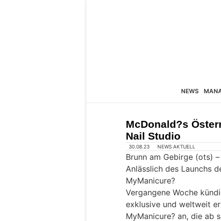
NEWS
MAN
McDonald?s Österr
Nail Studio
30.08.23
NEWS AKTUELL
Brunn am Gebirge (ots) –
Anlässlich des Launchs d
MyManicure?
Vergangene Woche kündig
exklusive und weltweit e
MyManicure? an, die ab so