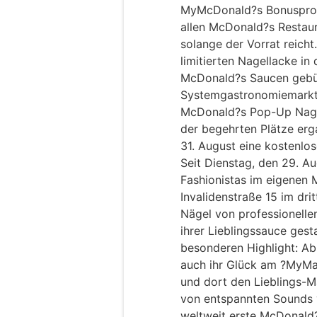
MyMcDonald?s Bonusprog
allen McDonald?s Restauran
solange der Vorrat reich
limitierten Nagellacke in
McDonald?s Saucen gebüh
Systemgastronomiemarktf
McDonald?s Pop-Up Nagels
der begehrten Plätze erga
31. August eine kostenlos
Seit Dienstag, den 29. A
Fashionistas im eigenen 
Invalidenstraße 15 im dr
Nägel von professionellen
ihrer Lieblingssauce gest
besonderen Highlight: Ab
auch ihr Glück am ?MyMa
und dort den Lieblings-M
von entspannten Sounds 
weltweit erste McDonald?