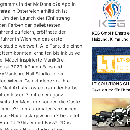
ramms in der McDonald?s App in
ts in Österreich erhältlich ist,
t. Um den Launch der fünf streng
 den Farben der beliebtesten
rend zu feiern, eröffnete der
KEG GmbH: Energiee
ührer in Wien nun das erste
Heizung, Klima und 
tudio weltweit. Alle Fans, die einen
ttern konnten, erhalten bis inklusive
e, Mäcci-inspirierte Maniküre.
ugust 2023, können Fans und
MyManicure Nail Studio in der
itten Wiener Gemeindebezirk ihre
LT-SOLUTIONS.CH – 
 Nail Artists kostenlos in der Farbe
Textildruck für Fir
alten lassen ? mit einem ganz
seits der Maniküre können die Gäste
nicure?-Greifautomaten versuchen
äcci-Nagellack gewinnen ? begleitet
von DJ ?Glitzer und Bass?. ?Das
s Pop-up Nagelstudio ist ein