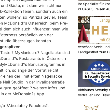
Ihr Spezialist für k
und Gäste, mit dem wir nicht nur
PEGASUS Reisen A
ck-Kollektion feiern, sondern auch ein
ten wollen?, so Patrizia Seyler, Team
on McDonald?s Österreich, beim Pre-
i dem sich auch Influencer:innen wie
Paternoss persönlich von der
studio überzeugen konnten.
ngerspitzen
Verwöhnt Seele und
Landgasthof zum He
MyTaste ? MyManicure? Nagellacke sind
cDonald?s Restaurants in Österreich
es MyMcDonald?s Bonusprogramms in
lich, solange der Vorrat reicht.
einen der limitierten Nagellacke
 Nail Studio in der Invalidenstraße
 August geöffnet ? weitere Infos und
Althiburos Security 
 in der McDonald?s App.
Vertrauen und Diskr
c/o ?Absolutely Fabulous?,