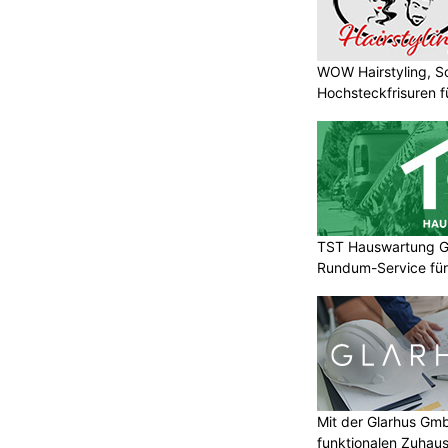
WOW Hairstyling, S
Hochsteckfrisuren f
TST Hauswartung G
Rundum-Service für
Mit der Glarhus G
funktionalen Zuhau