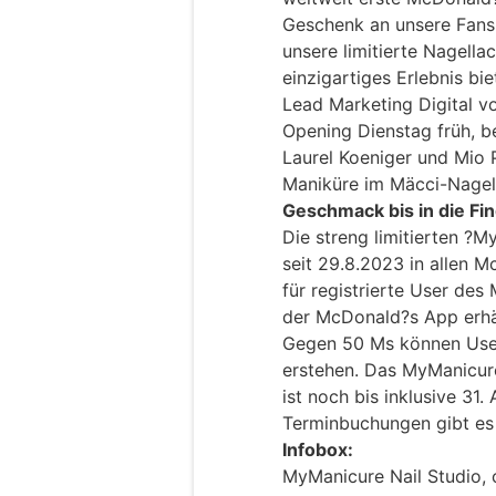
Geschenk an unsere Fans 
unsere limitierte Nagella
einzigartiges Erlebnis bie
Lead Marketing Digital v
Opening Dienstag früh, be
Laurel Koeniger und Mio 
Maniküre im Mäcci-Nagel
Geschmack bis in die Fi
Die streng limitierten ?
seit 29.8.2023 in allen M
für registrierte User d
der McDonald?s App erhält
Gegen 50 Ms können User 
erstehen. Das MyManicure
ist noch bis inklusive 31.
Terminbuchungen gibt es
Infobox:
MyManicure Nail Studio, 