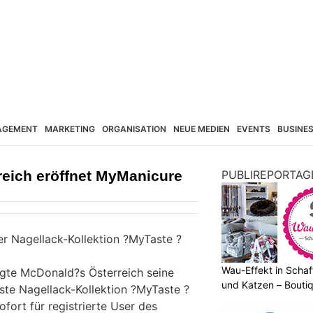
AGEMENT
MARKETING
ORGANISATION
NEUE MEDIEN
EVENTS
BUSINE
eich eröffnet MyManicure
PUBLIREPORTAG
er Nagellack-Kollektion ?MyTaste ?
Wau-Effekt in Schaf
te McDonald?s Österreich seine
und Katzen – Bouti
rste Nagellack-Kollektion ?MyTaste ?
fort für registrierte User des