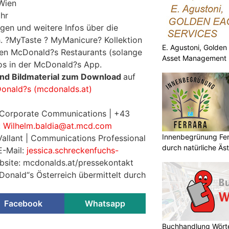
 Wien
hr
en und weitere Infos über die
 ?MyTaste ? MyManicure? Kollektion
E. Agustoni, Golden
chen McDonald?s Restaurants (solange
Asset Management 
nfos in der McDonald?s App.
und Bildmaterial zum Download
auf
Donald?s (mcdonalds.at)
f Corporate Communications | +43
:
Wilhelm.baldia@at.mcd.com
Innenbegrünung Ferr
allant | Communications Professional
durch natürliche Äst
E-Mail:
jessica.schreckenfuchs-
bsite: mcdonalds.at/pressekontakt
Donald“s Österreich übermittelt durch
Facebook
Whatsapp
Buchhandlung Wörte