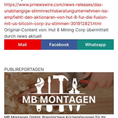
https://www.prnewswire.com/news-releases/das-
unabhangige-stimmrechtsberatungunternehmen-iss-
empfiehlt-den-aktionaren-von-hut-8-fur-die-fusion-
mit-us-bitcoin-corp-zu-stimmen-301912821.html
Original-Content von: Hut 8 Mining Corp übermittelt
durch news aktuell
Mail
Facebook
Whatsapp
PUBLIREPORTAGEN
MB Montagen GmbH: Brandsichere Küchenlösungen für Ihr