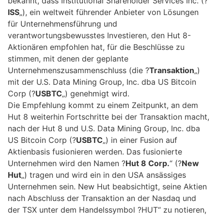
bekannt, dass Institutional Shareholder Services Inc. (?
ISS
„), ein weltweit führender Anbieter von Lösungen
für Unternehmensführung und
verantwortungsbewusstes Investieren, den Hut 8-
Aktionären empfohlen hat, für die Beschlüsse zu
stimmen, mit denen der geplante
Unternehmenszusammenschluss (die ?
Transaktion
„)
mit der U.S. Data Mining Group, Inc. dba US Bitcoin
Corp (?
USBTC
„) genehmigt wird.
Die Empfehlung kommt zu einem Zeitpunkt, an dem
Hut 8 weiterhin Fortschritte bei der Transaktion macht,
nach der Hut 8 und U.S. Data Mining Group, Inc. dba
US Bitcoin Corp (?
USBTC
„) in einer Fusion auf
Aktienbasis fusionieren werden. Das fusionierte
Unternehmen wird den Namen ?
Hut 8 Corp.
“ (?
New
Hut
„) tragen und wird ein in den USA ansässiges
Unternehmen sein. New Hut beabsichtigt, seine Aktien
nach Abschluss der Transaktion an der Nasdaq und
der TSX unter dem Handelssymbol ?HUT“ zu notieren,