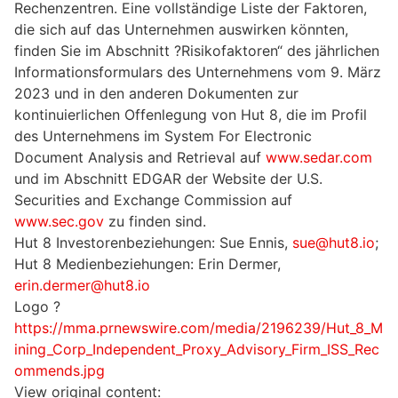
Rechenzentren. Eine vollständige Liste der Faktoren,
die sich auf das Unternehmen auswirken könnten,
finden Sie im Abschnitt ?Risikofaktoren“ des jährlichen
Informationsformulars des Unternehmens vom 9. März
2023 und in den anderen Dokumenten zur
kontinuierlichen Offenlegung von Hut 8, die im Profil
des Unternehmens im System For Electronic
Document Analysis and Retrieval auf
www.sedar.com
und im Abschnitt EDGAR der Website der U.S.
Securities and Exchange Commission auf
www.sec.gov
zu finden sind.
Hut 8 Investorenbeziehungen: Sue Ennis,
sue@hut8.io
;
Hut 8 Medienbeziehungen: Erin Dermer,
erin.dermer@hut8.io
Logo ?
https://mma.prnewswire.com/media/2196239/Hut_8_M
ining_Corp_Independent_Proxy_Advisory_Firm_ISS_Rec
ommends.jpg
View original content: