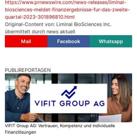
https://www.prnewswire.com/news-releases/liminal-
biosciences-meldet-finanzergebnisse-fur-das-zweite-
quartal-2023-301896810.html
Original-Content von: Liminal BioSciences Inc.
übermittelt durch news aktuell
Mail
Facebook
Whatsapp
PUBLIREPORTAGEN
VIFIT Group AG: Vertrauen, Kompetenz und individuelle
Finanzlösungen