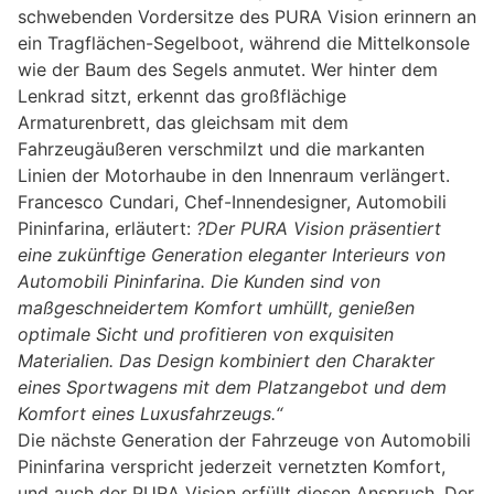
schwebenden Vordersitze des PURA Vision erinnern an
ein Tragflächen-Segelboot, während die Mittelkonsole
wie der Baum des Segels anmutet. Wer hinter dem
Lenkrad sitzt, erkennt das großflächige
Armaturenbrett, das gleichsam mit dem
Fahrzeugäußeren verschmilzt und die markanten
Linien der Motorhaube in den Innenraum verlängert.
Francesco Cundari, Chef-Innendesigner, Automobili
Pininfarina, erläutert:
?Der PURA Vision präsentiert
eine zukünftige Generation eleganter Interieurs von
Automobili Pininfarina. Die Kunden sind von
maßgeschneidertem Komfort umhüllt, genießen
optimale Sicht und profitieren von exquisiten
Materialien. Das Design kombiniert den Charakter
eines Sportwagens mit dem Platzangebot und dem
Komfort eines Luxusfahrzeugs.“
Die nächste Generation der Fahrzeuge von Automobili
Pininfarina verspricht jederzeit vernetzten Komfort,
und auch der PURA Vision erfüllt diesen Anspruch. Der