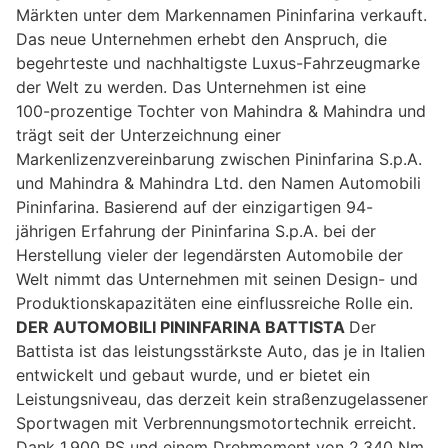
Märkten unter dem Markennamen Pininfarina verkauft.
Das neue Unternehmen erhebt den Anspruch, die
begehrteste und nachhaltigste Luxus-Fahrzeugmarke
der Welt zu werden. Das Unternehmen ist eine
100-prozentige Tochter von Mahindra & Mahindra und
trägt seit der Unterzeichnung einer
Markenlizenzvereinbarung zwischen Pininfarina S.p.A.
und Mahindra & Mahindra Ltd. den Namen Automobili
Pininfarina. Basierend auf der einzigartigen 94-
jährigen Erfahrung der Pininfarina S.p.A. bei der
Herstellung vieler der legendärsten Automobile der
Welt nimmt das Unternehmen mit seinen Design- und
Produktionskapazitäten eine einflussreiche Rolle ein.
DER AUTOMOBILI PININFARINA BATTISTA
Der
Battista ist das leistungsstärkste Auto, das je in Italien
entwickelt und gebaut wurde, und er bietet ein
Leistungsniveau, das derzeit kein straßenzugelassener
Sportwagen mit Verbrennungsmotortechnik erreicht.
Dank 1.900 PS und einem Drehmoment von 2.340 Nm