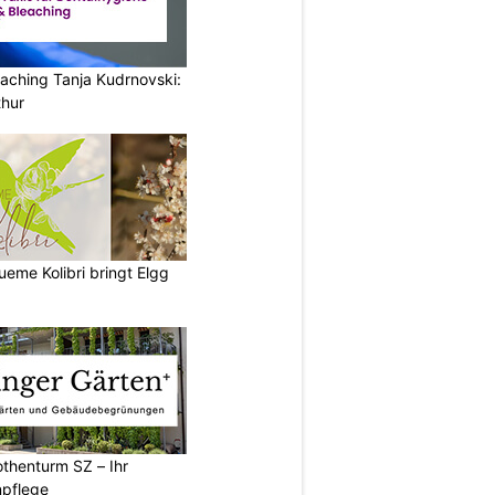
aching Tanja Kudrnovski:
thur
lueme Kolibri bringt Elgg
thenturm SZ – Ihr
npflege