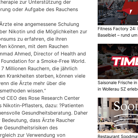
therapie zur Unterstützung der
ierung oder Aufgabe des Rauchens
ss Ärzte eine angemessene Schulung
Fitness Factory 24: 
ber Nikotin und die Möglichkeiten zur
Baselbiet – rund um
sums zu erfahren, die ihren
lfen können, mit dem Rauchen
ammad Ahmed, Director of Health and
 Foundation for a Smoke-Free World.
7 Millionen Rauchern, die jährlich
en Krankheiten sterben, können viele
Saisonale Frische i
enn die Ärzte mehr über die
in Wollerau SZ erle
smethoden wissen.“
 und CEO des Rose Research Center
 Nikotin-Pflasters, dazu: ?Patienten
uensvolle Gesundheitsberatung. Daher
r Bedeutung, dass Ärzte Raucher
ie Gesundheitsrisiken des
ergleich zur Verwendung von
Restaurant Soodmatt