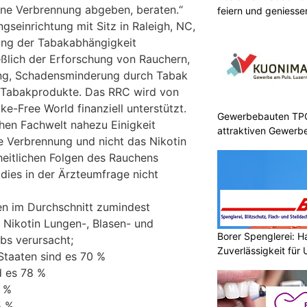
hne Verbrennung abgeben, beraten.“
feiern und geniesse
gseinrichtung mit Sitz in Raleigh, NC,
hung der Tabakabhängigkeit
ließlich der Erforschung von Rauchern,
ng, Schadensminderung durch Tabak
 Tabakprodukte. Das RRC wird von
e-Free World finanziell unterstützt.
Gewerbebauten TPC 
hen Fachwelt nahezu Einigkeit
attraktiven Gewerb
ie Verbrennung und nicht das Nikotin
heitlichen Folgen des Rauchens
 dies in der Ärzteumfrage nicht
en im Durchschnitt zumindest
 Nikotin Lungen-, Blasen- und
Borer Spenglerei: 
bs verursacht;
Zuverlässigkeit für
 Staaten sind es 70 %
d es 78 %
6 %
5 %