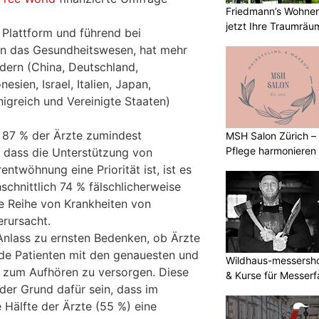
Friedmann’s Wohnerl
jetzt Ihre Traumräu
 Plattform und führend bei
in das Gesundheitswesen, hat mehr
ndern (China, Deutschland,
esien, Israel, Italien, Japan,
nigreich und Vereinigte Staaten)
 87 % der Ärzte zumindest
MSH Salon Zürich –
Pflege harmonieren
 dass die Unterstützung von
entwöhnung eine Priorität ist, ist es
chnittlich 74 % fälschlicherweise
ne Reihe von Krankheiten von
rursacht.
nlass zu ernsten Bedenken, ob Ärzte
nde Patienten mit den genauesten und
Wildhaus-messersho
 zum Aufhören zu versorgen. Diese
& Kurse für Messerf
der Grund dafür sein, dass im
 Hälfte der Ärzte (55 %) eine