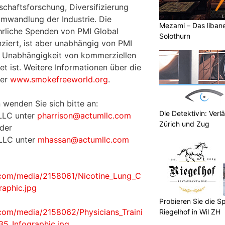
chaftsforschung, Diversifizierung
mwandlung der Industrie. Die
Mezami – Das libane
hrliche Spenden von PMI Global
Solothurn
anziert, ist aber unabhängig von PMI
re Unabhängigkeit von kommerziellen
t ist. Weitere Informationen über die
ter
www.smokefreeworld.org
.
 wenden Sie sich bitte an:
Die Detektivin: Verl
 LLC unter
pharrison@actumllc.com
Zürich und Zug
der
LLC unter
mhassan@actumllc.com
.com/media/2158061/Nicotine_Lung_C
raphic.jpg
Probieren Sie die Sp
com/media/2158062/Physicians_Traini
Riegelhof in Wil ZH
35_Infographic.jpg