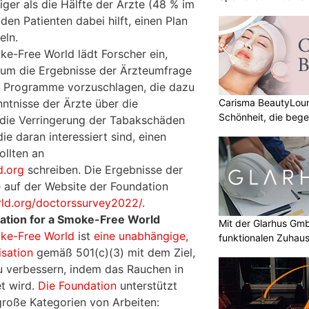
ger als die Hälfte der Ärzte (48 % im
den Patienten dabei hilft, einen Plan
eln.
ke-Free World lädt Forscher ein,
 um die Ergebnisse der Ärzteumfrage
nd Programme vorzuschlagen, die dazu
Carisma BeautyLoun
ntnisse der Ärzte über die
Schönheit, die bege
ie Verringerung der Tabakschäden
ie daran interessiert sind, einen
ollten an
.org
schreiben. Die Ergebnisse der
 auf der Website der Foundation
d.org/doctorssurvey2022/
.
ation for a Smoke-Free World
Mit der Glarhus G
oke-Free World
ist
eine unabhängige,
funktionalen Zuhau
sation
gemäß 501(c)(3) mit dem Ziel,
u verbessern, indem das Rauchen in
t wird.
Die Foundation
unterstützt
große Kategorien von Arbeiten: