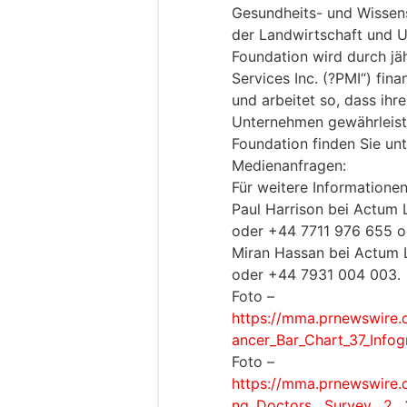
Gesundheits- und Wissens
der Landwirtschaft und U
Foundation wird durch jä
Services Inc. (?PMI“) fin
und arbeitet so, dass ih
Unternehmen gewährleiste
Foundation finden Sie un
Medienanfragen:
Für weitere Informationen
Paul Harrison bei Actum
oder +44 7711 976 655 o
Miran Hassan bei Actum 
oder +44 7931 004 003.
Foto –
https://mma.prnewswire
ancer_Bar_Chart_37_Infog
Foto –
https://mma.prnewswire.
ng_Doctors__Survey__2__