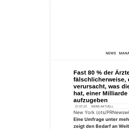
NEWS
MAN
Fast 80 % der Ärzt
fälschlicherweise,
verursacht, was d
hat, einer Milliard
aufzugeben
21.07.23
NEWS AKTUELL
New York (ots/PRNewswi
Eine Umfrage unter mehr
zeigt den Bedarf an We