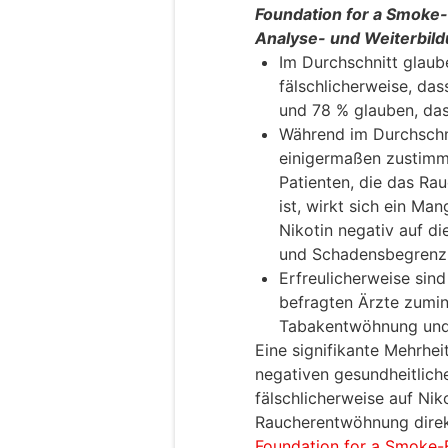
Foundation for a Smoke-F
Analyse- und Weiterbi
Im Durchschnitt glaub
fälschlicherweise, da
und 78 % glauben, das
Während im Durchschn
einigermaßen zustimm
Patienten, die das Rau
ist, wirkt sich ein Ma
Nikotin negativ auf d
und Schadensbegrenz
Erfreulicherweise sind
befragten Ärzte zumi
Tabakentwöhnung und 
Eine signifikante Mehrhei
negativen gesundheitlic
fälschlicherweise auf Nik
Raucherentwöhnung direkt
Foundation for a Smoke-