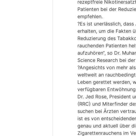
rezeptfreie Nikotinersatz
Patienten bei der Reduz
empfehlen.
?Es ist unerlässlich, da
erhalten, um die Fakten ü
Reduzierung des Tabakkon
rauchenden Patienten he
aufzuhören“, so Dr. Muh
Science Research bei der
?Angesichts von mehr als 
weltweit an rauchbedingt
Leben gerettet werden, w
verfügbaren Entwöhnung
Dr. Jed Rose, President
(RRC) und Miterfinder des
suchen bei Ärzten vertra
ist es von entscheidende
genau und aktuell über d
Zigarettenrauchens im V