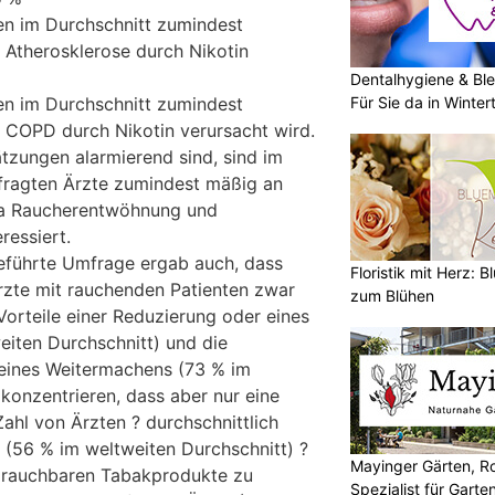
en im Durchschnitt zumindest
 Atherosklerose durch Nikotin
Dentalhygiene & Ble
Für Sie da in Winter
en im Durchschnitt zumindest
 COPD durch Nikotin verursacht wird.
tzungen alarmierend sind, sind im
fragten Ärzte zumindest mäßig an
a Raucherentwöhnung und
essiert.
eführte Umfrage ergab auch, dass
Floristik mit Herz: B
rzte mit rauchenden Patienten zwar
zum Blühen
Vorteile einer Reduzierung oder eines
eiten Durchschnitt) und die
 eines Weitermachens (73 % im
konzentrieren, dass aber nur eine
ahl von Ärzten ? durchschnittlich
e (56 % im weltweiten Durchschnitt) ?
Mayinger Gärten, Ro
r rauchbaren Tabakprodukte zu
Spezialist für Garte