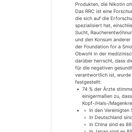
Produkten, die Nikotin o
Das RRC ist eine Forschun
die sich auf die Erforsc
spezialisiert hat, einsch
Sucht, Raucherentwöhnu
und den Konsum anderer
der Foundation for a Smok
Obwohl in der medizinisc
darüber herrscht, dass d
für die negativen gesund
verantwortlich ist, wurde
festgestellt:
74 % der Ärzte stimm
einigermaßen zu, dass
Kopf-/Hals-/Magenkre
In den Vereinigten
In Deutschland sin
In China sind es 8
In Japan sind es 8