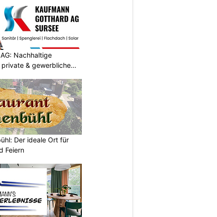
AG: Nachhaltige
 private & gewerbliche
hl: Der ideale Ort für
d Feiern