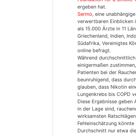
ergeben hat.
Sermo
, eine unabhängige
verwertbaren Einblicken 
als 15.000 Ärzte in 11 Lä
Griechenland, Indien, Indon
Südafrika, Vereinigtes Kö
online befragt.
Während durchschnittlich
einigermaßen zustimmen,
Patienten bei der Raucher
beunruhigend, dass durchs
glauben, dass Nikotin ei
Lungenkrebs bis COPD ve
Diese Ergebnisse geben A
in der Lage sind, rauche
wirksamsten Ratschlägen
Fehleinschätzung könnte 
Durchschnitt nur etwa die