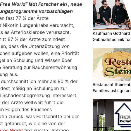
ree World“ lädt Forscher ein , neue
ldungsprogramme vorzuschlagen
en fast 77 % der Ärzte
ss Nikotin Lungenkrebs verursacht,
s es Arteriosklerose verursacht.
Kaufmann Gotthard 
itt 87 % der Ärzte zumindest
Gebäudetechnik für
Kunden
en, dass die Unterstützung von
chen aufgeben wollen, eine Priorität
ngel an Schulung und Wissen über
ie Beratung zur Raucherentwöhnung
ung aus.
 durchschnittlich mehr als 80 % der
Restaurant Steinenbü
ndest mäßig an Schulungen zur
Familienausflüge un
Schadensbegrenzung interessiert.
t der Ärzte weltweit führt die
hen Folgen des Rauchens
otin zurück, was Fortschritte bei der
 gefährdet, wie eine von der
Free World
finanzierte Umfrage