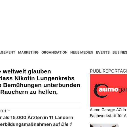
AGEMENT
MARKETING
ORGANISATION
NEUE MEDIEN
EVENTS
BUSINE
e weltweit glauben
PUBLIREPORTAG
 dass Nikotin Lungenkrebs
ie Bemühungen unterbunden
e Rauchern zu helfen,
Aumo Garage AG in S
re) –
Fachwerkstatt für A
 als 15.000 Ärzten in 11 Ländern
iterbildungsmaßnahmen auf
Die ?