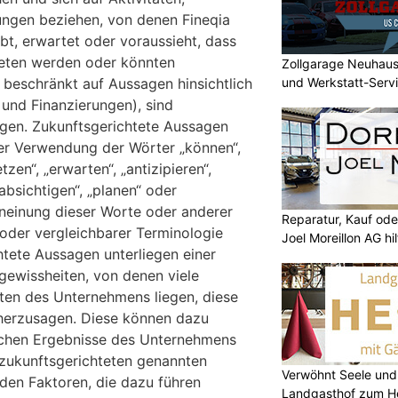
ungen beziehen, von denen Fineqia
bt, erwartet oder voraussieht, dass
treten werden oder könnten
Zollgarage Neuhau
und Werkstatt-Serv
ht beschränkt auf Aussagen hinsichtlich
und Finanzierungen), sind
gen. Zukunftsgerichtete Aussagen
er Verwendung der Wörter „können“,
etzen“, „erwarten“, „antizipieren“,
absichtigen“, „planen“ oder
rneinung dieser Worte oder anderer
Reparatur, Kauf od
 oder vergleichbarer Terminologie
Joel Moreillon AG hil
htete Aussagen unterliegen einer
gewissheiten, von denen viele
ten des Unternehmens liegen, diese
rherzusagen. Diese können dazu
lichen Ergebnisse des Unternehmens
 zukunftsgerichteten genannten
Verwöhnt Seele und
den Faktoren, die dazu führen
Landgasthof zum He