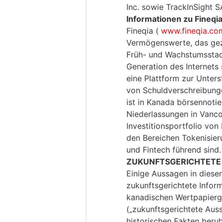
Inc. sowie TrackInSight S
Informationen zu Fineqia 
Fineqia (
www.fineqia.co
Vermögenswerte, das gez
Früh- und Wachstumsstadi
Generation des Internets 
eine Plattform zur Unter
von Schuldverschreibunge
ist in Kanada börsennoti
Niederlassungen in Vanc
Investitionsportfolio von
den Bereichen Tokenisier
und Fintech führend sind.
ZUKUNFTSGERICHTETE
Einige Aussagen in diese
zukunftsgerichtete Infor
kanadischen Wertpapierge
(„zukunftsgerichtete Auss
historischen Fakten beruh