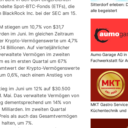
Sitterdorf erleben: 
ndelte Spot-BTC-Fonds (ETFs), die
alle begeistert
n BlackRock Inc. bei der SEC am 15.
 stiegen um 10,7% von $31,7
arden im Juni. Im gleichen Zeitraum
er Krypto-Vermögenswerte um 4,7%
14 Billionen. Auf vierteljährlicher
 verwaltete Vermögen im zweiten
Aumo Garage AG in S
Fachwerkstatt für A
m es im ersten Quartal um 67%
amtwert der Krypto-Vermögenswerte
 um 0,6%, nach einem Anstieg von
stieg im Juni um 12% auf $30.500
. Mai. Das verwaltete Vermögen von
tieg dementsprechend um 14% von
MKT Gastro Service 
8 Milliarden. Im zweiten Quartal
Küchentechnik und 
Preis als auch das Gesamtvermögen
 halten, um 7%.