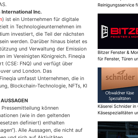
AS.
Reinigungsservice f
International Inc.
m
) ist ein Unternehmen für digitale
ielt in Technologieunternehmen im
um investiert, die Teil der nächsten
sein werden. Darüber hinaus bietet es
stützung und Verwaltung der Emission
Bitzer Fenster & M
n im Vereinigten Königreich. Fineqia
für Fenster, Türen 
ert (CSE: FNQ) und verfügt über
ouver und London. Das
 Fineqia umfasst Unternehmen, die in
ung, Blockchain-Technologie, NFTs, KI
 AUSSAGEN
Käserei Schnider in
r Pressemitteilung können
Käsespezialitäten u
mationen (wie in den geltenden
setzen definiert) enthalten
agen“). Alle Aussagen, die nicht auf
en und sich auf Aktivitäten,