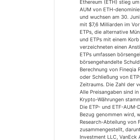
Ethereum (ETH) stieg um 
AUM von ETH-denominier
und wuchsen am 30. Juni 
mit $7,6 Milliarden im Vo
ETPs, die alternative Mün
und ETPs mit einem Korb
verzeichneten einen Ans
ETPs umfassen börsengeh
börsengehandelte Schuld
Berechnung von Fineqia R
oder Schließung von ETP
Zeitraums. Die Zahl der v
Alle Preisangaben sind i
Krypto-Währungen stamm
Die ETP- und ETF-AUM-Dat
Bezug genommen wird, w
Research-Abteilung von 
zusammengestellt, darunt
Investment LLC, VanEck 