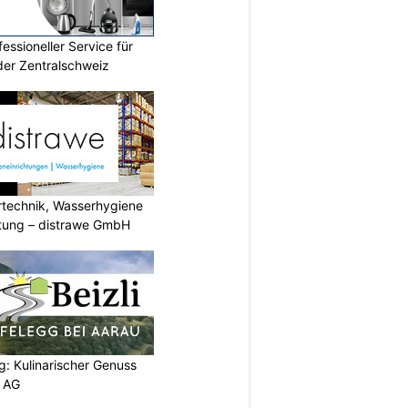
essioneller Service für
der Zentralschweiz
ertechnik, Wasserhygiene
tung – distrawe GmbH
g: Kulinarischer Genuss
p AG