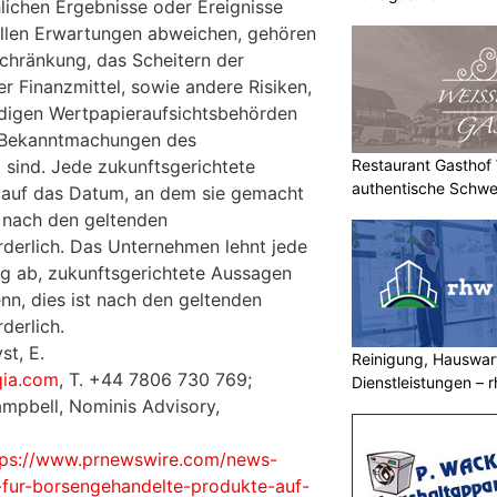
hlichen Ergebnisse oder Ereignisse
ellen Erwartungen abweichen, gehören
chränkung, das Scheitern der
r Finanzmittel, sowie andere Risiken,
ndigen Wertpapieraufsichtsbehörden
en Bekanntmachungen des
Restaurant Gasthof W
sind. Jede zukunftsgerichtete
authentische Schwe
r auf das Datum, an dem sie gemacht
st nach den geltenden
derlich. Das Unternehmen lehnt jede
ng ab, zukunftsgerichtete Aussagen
enn, dies ist nach den geltenden
derlich.
st, E.
Reinigung, Hauswar
qia.com
, T. +44 7806 730 769;
Dienstleistungen –
mpbell, Nominis Advisory,
mehr
tps://www.prnewswire.com/news-
-fur-borsengehandelte-produkte-auf-