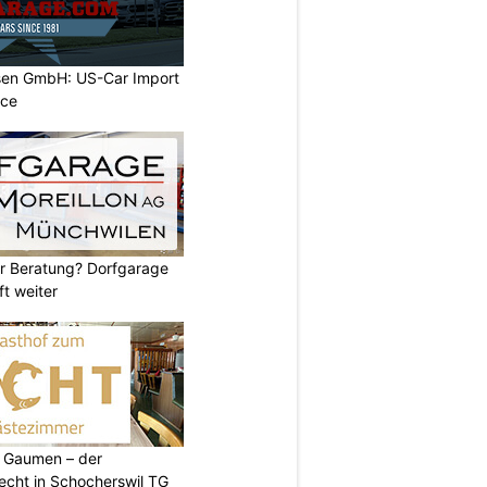
sen GmbH: US-Car Import
ice
er Beratung? Dorfgarage
ft weiter
 Gaumen – der
cht in Schocherswil TG