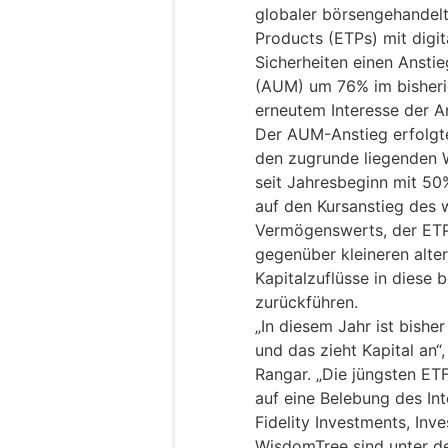
globaler börsengehandel
Products (ETPs) mit digi
Sicherheiten einen Anst
(AUM) um 76% im bisheri
erneutem Interesse der A
Der AUM-Anstieg erfolgt
den zugrunde liegenden W
seit Jahresbeginn mit 50
auf den Kursanstieg des w
Vermögenswerts, der ETPs
gegenüber kleineren alte
Kapitalzuflüsse in diese 
zurückführen.
„In diesem Jahr ist bishe
und das zieht Kapital an
Rangar. „Die jüngsten ET
auf eine Belebung des Int
Fidelity Investments, Inv
WisdomTree sind unter de