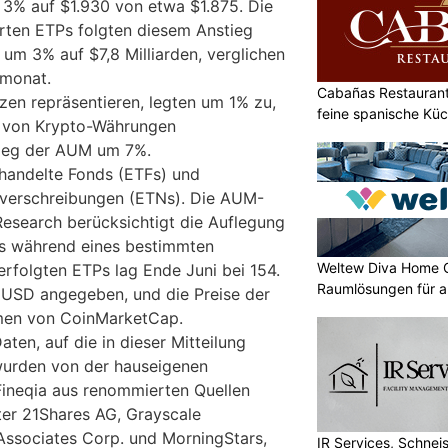
3% auf $1.930 von etwa $1.875. Die
ten ETPs folgten diesem Anstieg
um 3% auf $7,8 Milliarden, verglichen
rmonat.
Cabañas Restaurant 
zen repräsentieren, legten um 1% zu,
feine spanische Kü
 von Krypto-Währungen
tieg der AUM um 7%.
andelte Fonds (ETFs) und
verschreibungen (ETNs). Die AUM-
esearch berücksichtigt die Auflegung
s während eines bestimmten
Weltew Diva Home 
erfolgten ETPs lag Ende Juni bei 154.
Raumlösungen für a
n USD angegeben, und die Preise der
en von CoinMarketCap.
en, auf die in dieser Mitteilung
urden von der hauseigenen
Fineqia aus renommierten Quellen
er 21Shares AG, Grayscale
Associates Corp. und MorningStars,
IR Services, Schnei