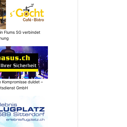
 in Flums SG verbindet
nnung
ne Kompromisse duldet –
itsdienst GmbH