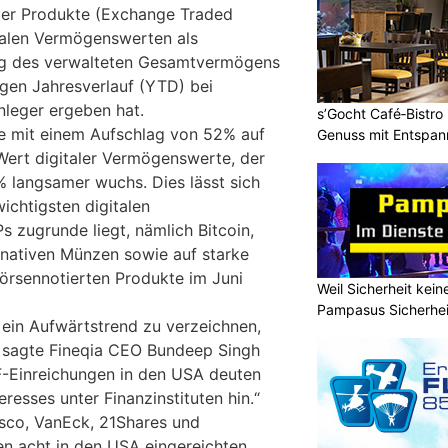
ter Produkte (Exchange Traded
talen Vermögenswerten als
ieg des verwalteten Gesamtvermögens
gen Jahresverlauf (YTD) bei
nleger ergeben hat.
s’Gocht Café‑Bistro
e mit einem Aufschlag von 52% auf
Genuss mit Entspa
ert digitaler Vermögenswerte, der
% langsamer wuchs. Dies lässt sich
ichtigsten digitalen
 zugrunde liegt, nämlich Bitcoin,
rnativen Münzen sowie auf starke
börsennotierten Produkte im Juni
Weil Sicherheit kei
Pampasus Sicherhe
r ein Aufwärtstrend zu verzeichnen,
“, sagte Fineqia CEO Bundeep Singh
F-Einreichungen in den USA deuten
eresses unter Finanzinstituten hin.“
esco, VanEck, 21Shares und
n acht in den USA eingereichten