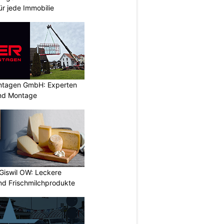
ür jede Immobilie
ontagen GmbH: Experten
und Montage
 Giswil OW: Leckere
nd Frischmilchprodukte