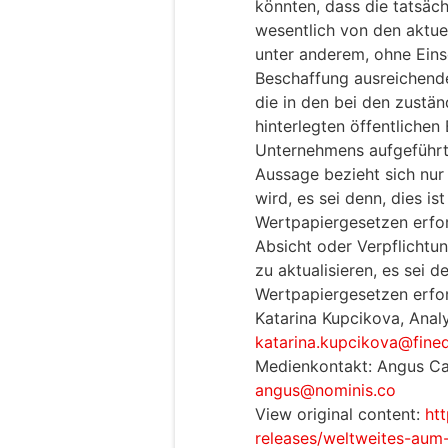
könnten, dass die tatsäc
wesentlich von den aktu
unter anderem, ohne Eins
Beschaffung ausreichende
die in den bei den zustä
hinterlegten öffentlich
Unternehmens aufgeführt 
Aussage bezieht sich nu
wird, es sei denn, dies i
Wertpapiergesetzen erfor
Absicht oder Verpflichtu
zu aktualisieren, es sei d
Wertpapiergesetzen erfor
Katarina Kupcikova, Analy
katarina.kupcikova@fine
Medienkontakt: Angus Ca
angus@nominis.co
View original content:
ht
releases/weltweites-aum