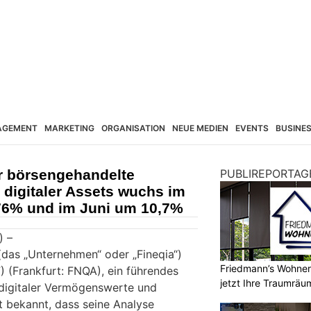
AGEMENT
MARKETING
ORGANISATION
NEUE MEDIEN
EVENTS
BUSINE
r börsengehandelte
PUBLIREPORTAG
 digitaler Assets wuchs im
76% und im Juni um 10,7%
) –
. (das „Unternehmen“ oder „Fineqia“)
Friedmann’s Wohnerl
(Frankfurt: FNQA), ein führendes
jetzt Ihre Traumräu
digitaler Vermögenswerte und
bt bekannt, dass seine Analyse