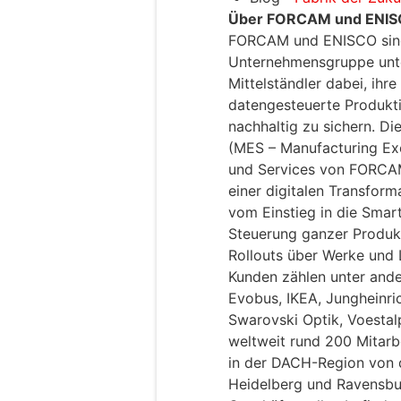
Über FORCAM und ENI
FORCAM und ENISCO sind I
Unternehmensgruppe unte
Mittelständler dabei, ihr
datengesteuerte Produkt
nachhaltig zu sichern. D
(MES – Manufacturing Ex
und Services von FORCA
einer digitalen Transform
vom Einstieg in die Smart
Steuerung ganzer Produk
Rollouts über Werke und
Kunden zählen unter ande
Evobus, IKEA, Jungheinric
Swarovski Optik, Voesta
weltweit rund 200 Mitarbe
in der DACH-Region von 
Heidelberg und Ravensbur