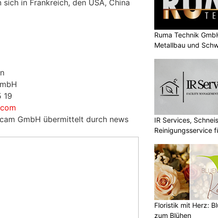
 sich in Frankreich, den USA, China
Ruma Technik GmbH
Metallbau und Schw
on
GmbH
5 19
.com
orcam GmbH übermittelt durch news
IR Services, Schnei
Reinigungsservice f
Floristik mit Herz: B
zum Blühen