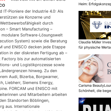
Heim: Erfolgskonzep
SCO
T-Pioniere der Industrie 4.0: Als
rstützen sie Konzerne und
e Wettbewerbsfähigkeit durch
ion – Smart Manufacturing –
ie modulare Software-Lösungswelt
ecution System) sowie die Beratung
Claudia Müller Inves
M und ENISCO decken jede Etappe
für physische Wert
ation in der diskreten Fertigung ab –
 Factory bis zur automatisierten
tions- und Logistikprozesse sowie
 Ländergrenzen hinweg. Zu den
rem Audi, Bizerba, Borgwarner,
h, Liebherr, Siemens Energy,
Carisma BeautyLoun
lpine. FORCAM und ENISCO mit
Schönheit, die bege
iterinnen und Mitarbeitern arbeiten
den Standorten Böblingen,
g aus. Internationale