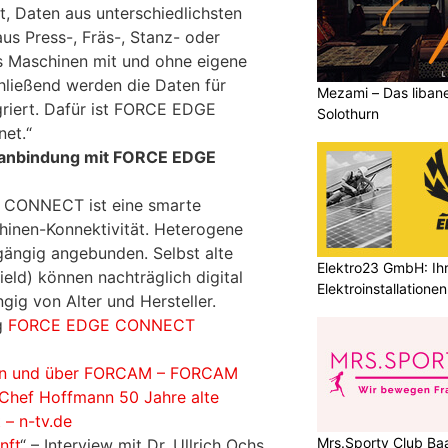
t, Daten aus unterschiedlichsten
us Press-, Fräs-, Stanz- oder
 Maschinen mit und ohne eigene
hließend werden die Daten für
Mezami – Das libane
riert. Dafür ist FORCE EDGE
Solothurn
et.“
anbindung mit FORCE EDGE
CONNECT ist eine smarte
hinen-Konnektivität. Heterogene
ängig angebunden. Selbst alte
Elektro23 GmbH: Ihr
eld) können nachträglich digital
Elektroinstallationen
ig von Alter und Hersteller.
g
FORCE EDGE CONNECT
von und über FORCAM – FORCAM
Chef Hoffmann 50 Jahre alte
 – n-tv.de
Mrs.Sporty Club Baa
nft
“ – Interview mit Dr. Ullrich Ochs