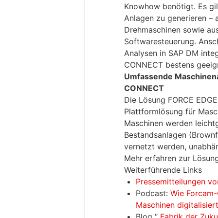
Knowhow benötigt. Es gil
Anlagen zu generieren – a
Drehmaschinen sowie aus
Softwaresteuerung. Ansc
Analysen in SAP DM integ
CONNECT bestens geeign
Umfassende Maschinen
CONNECT
Die Lösung FORCE EDGE 
Plattformlösung für Masc
Maschinen werden leichtg
Bestandsanlagen (Brownfi
vernetzt werden, unabhäng
Mehr erfahren zur Lösun
Weiterführende Links
Pressemitteilungen 
Podcast:
Wie Forcam-
Maschinen digitalisiert
Blog “
Fabrik der Zuku