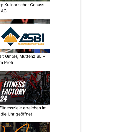
g: Kulinarischer Genuss
p AG
heit GmbH, Muttenz BL –
m Profi
Fitnessziele erreichen im
 die Uhr geöffnet