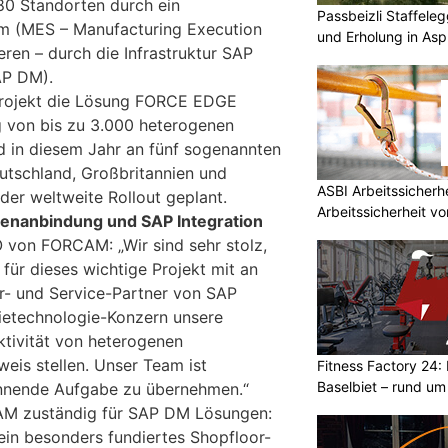
80 Standorten durch ein
Passbeizli Staffeleg
em (MES – Manufacturing Execution
und Erholung in As
eren – durch die Infrastruktur SAP
AP DM).
Projekt die Lösung FORCE EDGE
von bis zu 3.000 heterogenen
d in diesem Jahr an fünf sogenannten
utschland, Großbritannien und
ASBI Arbeitssicher
der weltweite Rollout geplant.
Arbeitssicherheit vo
enanbindung und SAP Integration
 von FORCAM: „Wir sind sehr stolz,
für dieses wichtige Projekt mit an
er- und Service-Partner von SAP
ietechnologie-Konzern unsere
tivität von heterogenen
eis stellen. Unser Team ist
Fitness Factory 24: 
Baselbiet – rund um
annende Aufgabe zu übernehmen.“
CAM zuständig für SAP DM Lösungen:
 ein besonders fundiertes Shopfloor-