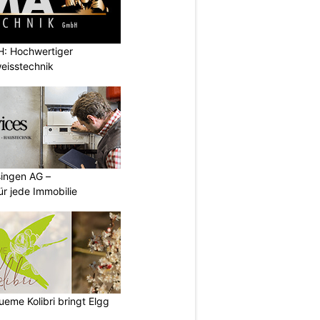
: Hochwertiger
eisstechnik
singen AG –
ür jede Immobilie
lueme Kolibri bringt Elgg