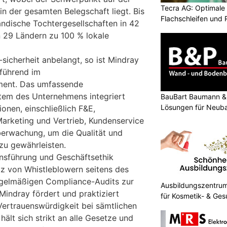
Tecra AG: Optimale 
in der gesamten Belegschaft liegt. Bis
Flachschleifen und
ändische Tochtergesellschaften in 42
n 29 Ländern zu 100 % lokale
sicherheit anbelangt, so ist Mindray
 führend im
ment. Das umfassende
em des Unternehmens integriert
BauBart Baumann & 
Lösungen für Neub
onen, einschließlich F&E,
Renovation
Marketing und Vertrieb, Kundenservice
erwachung, um die Qualität und
 zu gewährleisten.
nsführung und Geschäftsethik
z von Whistleblowern seitens des
gelmäßigen Compliance-Audits zur
Ausbildungszentrum 
indray fördert und praktiziert
für Kosmetik- & Ges
Vertrauenswürdigkeit bei sämtlichen
hält sich strikt an alle Gesetze und