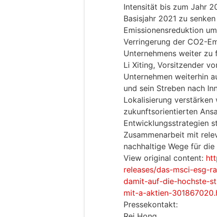
Intensität bis zum Jahr 
Basisjahr 2021 zu senke
Emissionensreduktion um
Verringerung der CO2-Emi
Unternehmens weiter zu f
Li Xiting, Vorsitzender v
Unternehmen weiterhin au
und sein Streben nach In
Lokalisierung verstärken
zukunftsorientierten Ans
Entwicklungsstrategien st
Zusammenarbeit mit rele
nachhaltige Wege für die
View original content:
ht
releases/das-msci-esg-ra
damit-auf-die-hochste-st
mit-a-aktien-301867020.
Pressekontakt:
Rei Hong,