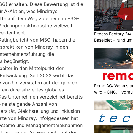
G) erhalten. Diese Bewertung ist die
r A-Aktien, was Mindrays
itte auf dem Weg zu einem im ESG-
edizinproduktindustrie weltweit
rdeutlicht.
Fitness Factory 24: 
atingbericht von MSCI haben die
Baselbiet – rund um
spraktiken von Mindray in den
Unternehmensführung die
s begünstigt.
beiter in den Mittelpunkt der
 Entwicklung. Seit 2022 wirbt das
 von Universitäten auf der ganzen
Remo AG: Wenn star
ein diversifiziertes globales
wird – CNC, Hydrau
Das Unternehmen verzeichnet bereits
 eine steigende Anzahl von
ersität, Gleichstellung und Inklusion
te von Mindray. Infolgedessen hat
Systeme und Managementmaßnahmen
ert, wobei der Schwerpunkt auf der