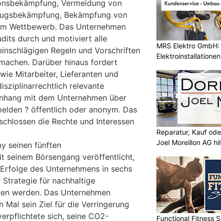
tionsbekämpfung, Vermeidung von
etrugsbekämpfung, Bekämpfung von
em Wettbewerb. Das Unternehmen
dits durch und motiviert alle
MRS Elektro GmbH: E
 einschlägigen Regeln und Vorschriften
Elektroinstallatione
machen. Darüber hinaus fordert
wie Mitarbeiter, Lieferanten und
disziplinarrechtlich relevante
nhang mit dem Unternehmen über
elden ? öffentlich oder anonym. Das
chlossen die Rechte und Interessen
Reparatur, Kauf od
Joel Moreillon AG hil
ay seinen fünften
it seinem Börsengang veröffentlicht,
 Erfolge des Unternehmens in sechs
 Strategie für nachhaltige
ben werden. Das Unternehmen
n Mal sein Ziel für die Verringerung
erpflichtete sich, seine CO2-
Functional Fitness S