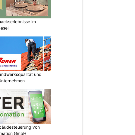
mackserlebnisse im
Basel
Handwerksqualität und
 Unternehmen
ebäudesteuerung von
omation GmbH