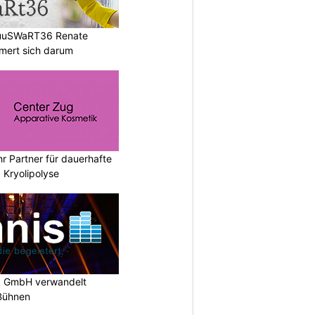
HuuSWaRT36 Renate
ert sich darum
hr Partner für dauerhafte
 Kryolipolyse
k GmbH verwandelt
-Bühnen