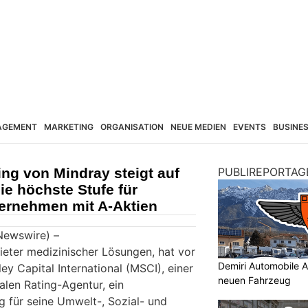
AGEMENT
MARKETING
ORGANISATION
NEUE MEDIEN
EVENTS
BUSINE
ng von Mindray steigt auf
PUBLIREPORTAG
ie höchste Stufe für
ternehmen mit A-Aktien
Newswire) –
ieter medizinischer Lösungen, hat vor
Demiri Automobile A
y Capital International (MSCI), einer
neuen Fahrzeug
alen Rating-Agentur, ein
 für seine Umwelt-, Sozial- und