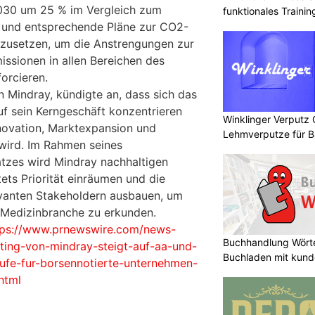
2030 um 25 % im Vergleich zum
funktionales Traini
n und entsprechende Pläne zur CO2-
zusetzen, um die Anstrengungen zur
ssionen in allen Bereichen des
orcieren.
on Mindray, kündigte an, dass sich das
f sein Kerngeschäft konzentrieren
Winklinger Verputz
novation, Marktexpansion und
Lehmverputze für B
 wird. Im Rahmen seines
atzes wird Mindray nachhaltigen
ets Priorität einräumen und die
vanten Stakeholdern ausbauen, um
 Medizinbranche zu erkunden.
tps://www.prnewswire.com/news-
Buchhandlung Wörte
ting-von-mindray-steigt-auf-aa-und-
Buchladen mit kund
ufe-fur-borsennotierte-unternehmen-
html