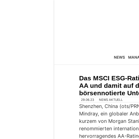
NEWS
MAN
Das MSCI ESG-Rati
AA und damit auf d
börsennotierte Un
29.06.23
NEWS AKTUELL
Shenzhen, China (ots/PR
Mindray, ein globaler Anb
kurzem von Morgan Stanle
renommierten internation
hervorragendes AA-Rating