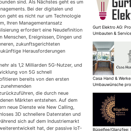
rbunden sind. Als Nächstes geht es um
agements. Bei der digitalen und
ion geht es nicht nur um Technologie
rum, Ihren Managementansatz
Gurt Elektro AG: Prof
lisierung erfordert eine Neudefinition
Umbauten & Servic
n Menschen, Ereignissen, Dingen und
eneren, zukunftsgerichteten
ukünftige Herausforderungen
mehr als 1,2 Milliarden 5G-Nutzer, und
twicklung von 5G schnell
Casa Hand & Werker
fitieren bereits von den ersten
Umbauwünsche prof
ie zunehmenden
urückzuführen, die durch neue
denen Märkten entstehen. Auf dem
rn neue Dienste wie New Calling,
enloses 3D schnellere Datenraten und
während sich auf dem Industriemarkt
terentwickelt hat, der passive IoT-
Bügelfee/Glanzfee: I