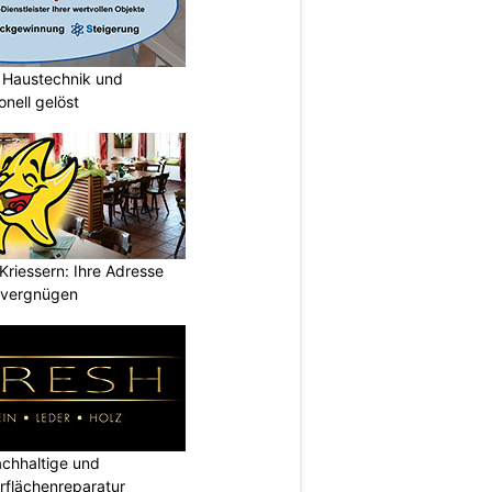
Haustechnik und
nell gelöst
Kriessern: Ihre Adresse
zvergnügen
hhaltige und
rflächenreparatur