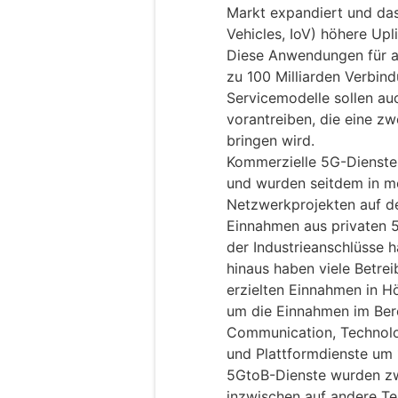
Markt expandiert und das 
Vehicles, IoV) höhere Upl
Diese Anwendungen für al
zu 100 Milliarden Verbin
Servicemodelle sollen au
vorantreiben, die eine zw
bringen wird.
Kommerzielle 5G-Dienste
und wurden seitdem in me
Netzwerkprojekten auf de
Einnahmen aus privaten 
der Industrieanschlüsse h
hinaus haben viele Betre
erzielten Einnahmen in H
um die Einnahmen im Bere
Communication, Technolo
und Plattformdienste um 
5GtoB-Dienste wurden zwa
inzwischen auf andere Te