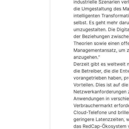
industrielle Szenarien ve
die Umgestaltung des Man
intelligenten Transformat
selbst. Es geht mehr da
umzugestalten. Die Digita
der Beziehungen zwische
Theorien sowie einen off
Managementansatz, um z
anzugehen.“
Derzeit gibt es weltweit 
die Betreiber, die die En
vorangetrieben haben, pro
Vorteilen. Dies ist auf d
Netzwerkanforderungen z
Anwendungen in verschie
Verbrauchermarkt erforde
Cloud-Telefone und brill
geringere Latenzzeiten, 
das RedCap-Ökosystem wei