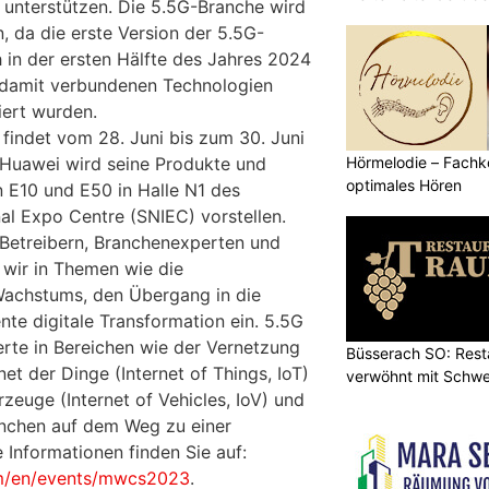
u unterstützen. Die 5.5G-Branche wird
, da die erste Version der 5.5G-
 in der ersten Hälfte des Jahres 2024
e damit verbundenen Technologien
iert wurden.
indet vom 28. Juni bis zum 30. Juni
Hörmelodie – Fachk
. Huawei wird seine Produkte und
optimales Hören
 E10 und E50 in Halle N1 des
al Expo Centre (SNIEC) vorstellen.
Betreibern, Branchenexperten und
wir in Themen wie die
achstums, den Übergang in die
ente digitale Transformation ein. 5.5G
rte in Bereichen wie der Vernetzung
Büsserach SO: Rest
t der Dinge (Internet of Things, IoT)
verwöhnt mit Schwei
zeuge (Internet of Vehicles, IoV) und
anchen auf dem Weg zu einer
e Informationen finden Sie auf:
com/en/events/mwcs2023
.