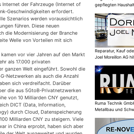
Internet der Fahrzeuge (Internet of
gepflegten Haushal
ink-Geschwindigkeiten erfordert.
le Szenarios werden voraussichtlich
dungen führen. Diese neuen
ch die Modernisierung der Branche
eite Welle von Vorteilen mit sich
Reparatur, Kauf od
 kamen vor vier Jahren auf den Markt
Joel Moreillon AG hil
hr als 17.000 privaten
r ganzen Welt eingeführt. Sowohl die
5G-Netzwerken als auch die Anzahl
aben sich verdreifacht. Darüber
iber die aus 5GtoB-Privatnetzwerken
öhe von 10 Milliarden CNY genutzt,
Ruma Technik GmbH
ich DICT (Data, Information,
Metallbau und Schw
gy) durch Cloud, Datenspeicherung
100 Milliarden CNY zu steigern. Viele
r in China erprobt, haben sich aber
ile der Welt ausgeweitet und wurden