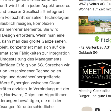
WAZ / Veltus AG, Fl
kunft wird tief in jeden Aspekt unseres
Wohnen auf Zeit mit 
nd unserer Gesellschaft integriert
dem Fortschritt einzelner Technologien
glaublich riesigen, komplexen
nz mehrerer Elemente. Sie wird
 Design erfordern. Wenn man eine
, kann man das große Ganze sehen.
elt, konzentriert man sich auf die
Fitzi Gartenbau AG:
Goldach SG
ematische Fähigkeiten zur Integration
r Umgestaltung des Managements
ünftigen Erfolg von 5G. Sprechen wir
ation verschiedener Technologien.
esign und domänenübergreifende
ößere Synergien zwischen Cloud,
äten erzielen. In Verbindung mit der
Meeting-Cocktailbar
e, Hardware, Chips und Algorithmen
Burger und gute La
derungen bewältigen, die mit der
sungen für unterschiedliche