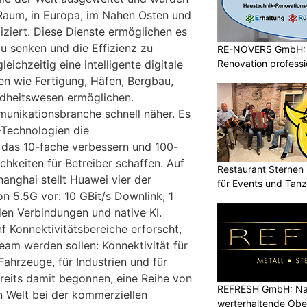
 Raum, in Europa, im Nahen Osten und
liziert. Diese Dienste ermöglichen es
u senken und die Effizienz zu
RE-NOVERS GmbH: 
Renovation professio
eichzeitig eine intelligente digitale
en wie Fertigung, Häfen, Bergbau,
dheitswesen ermöglichen.
unikationsbranche schnell näher. Es
-Technologien die
das 10-fache verbessern und 100-
hkeiten für Betreiber schaffen. Auf
Restaurant Sternen 
nghai stellt Huawei vier der
für Events und Tan
n 5.5G vor: 10 GBit/s Downlink, 1
rden Verbindungen und native KI.
 Konnektivitätsbereiche erforscht,
eam werden sollen: Konnektivität für
Fahrzeuge, für Industrien und für
reits damit begonnen, eine Reihe von
REFRESH GmbH: Nac
n Welt bei der kommerziellen
werterhaltende Obe