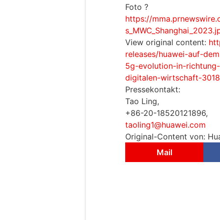
Foto ?
https://mma.prnewswire
s_MWC_Shanghai_2023.j
View original content:
ht
releases/huawei-auf-de
5g-evolution-in-richtung
digitalen-wirtschaft-301
Pressekontakt:
Tao Ling,
+86-20-18520121896,
taoling1@huawei.com
Original-Content von: Hu
Mail