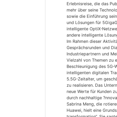
Erlebnisreise, die das Pu
mehr über seine Technolo
sowie die Einführung sei
und Lösungen für 5GigaGr
intelligente OptiX-Netzwe
andere intelligente Lösun
Im Rahmen dieser Aktivit
Gesprächsrunden und Dial
Industriepartnern und Me
Vielzahl von Themen zu e
Beschleunigung des 5G-W
intelligenten digitalen Tr
5.5G-Zeitalter, um geschäf
zu realisieren. Das Untern
neue Werte für Kunden zu
durch nachhaltige ?nnova
Sabrina Meng, die rotier
Huawei, hielt eine Grund
transformation“. Sie sagte