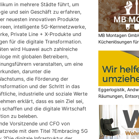
blikum in mehrere Städte führt, um
gie und sein Geschäft zu erfahren,
ner neuesten innovativen Produkte
een, intelligente 5G-Kernnetzwerke,
rke, Private Line + X-Produkte und
MB Montagen GmbH:
gen für die digitale Transformation.
Küchenlösungen für
äten wird Huawei auch zahlreiche
oge mit globalen Betreibern,
inungsführern veranstalten, um eine
rkunden, darunter die
achstums, die Förderung der
ansformation und der Schritt in das
Eggerlogistik, Andw
tliche, industrielle und soziale Werte
Räumungen, Entsorg
ehmen erklärt, dass es sein Ziel sei,
 schaffen und die digitale Wirtschaft
tion zu beleben.
ende Vorsitzende und CFO von
satzrede mit dem Titel ?Embracing 5G
: ?Die digitale Infrastruktur der