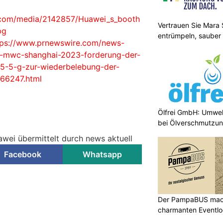
.com/media/2142857/Huawei_s_booth
Vertrauen Sie Mara S
pg
entrümpeln, sauber
tps://www.prnewswire.com/news-
m-mwc-shanghai-2023-forderung-der-
-5-5-g-zur-wiederbelebung-der-
866247.html
Ölfrei GmbH: Umwel
bei Ölverschmutzu
awei übermittelt durch news aktuell
Facebook
Whatsapp
Der PampaBUS mach
charmanten Eventlo