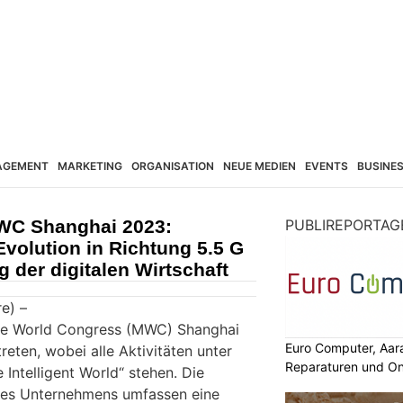
AGEMENT
MARKETING
ORGANISATION
NEUE MEDIEN
EVENTS
BUSINE
WC Shanghai 2023:
PUBLIREPORTAG
volution in Richtung 5.5 G
 der digitalen Wirtschaft
e) –
le World Congress (MWC) Shanghai
Euro Computer, Aar
reten, wobei alle Aktivitäten unter
Reparaturen und On
Intelligent World“ stehen. Die
 des Unternehmens umfassen eine