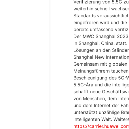
Verifizierung von 5.5G z
weiterhin schnell wachsen
Standards voraussichtlich
eingefroren wird und di
bereits umfassend verifiz
Der MWC Shanghai 2023 f
in Shanghai, China, statt
Lösungen an den Ständen
Shanghai New Internation
Gemeinsam mit globalen 
Meinungsführern tauchen 
Beschleunigung des 5G-W
5.5G-Ära und die intellig
schafft neue Geschäftswe
von Menschen, dem Interne
und dem Internet der Fahr
unterstützt unzählige Br
intelligenten Welt. Weiter
https://carrier.huawei.