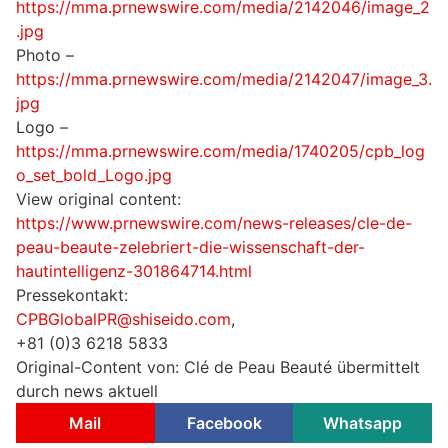
https://mma.prnewswire.com/media/2142046/image_2
.jpg
Photo –
https://mma.prnewswire.com/media/2142047/image_3.
jpg
Logo –
https://mma.prnewswire.com/media/1740205/cpb_log
o_set_bold_Logo.jpg
View original content:
https://www.prnewswire.com/news-releases/cle-de-
peau-beaute-zelebriert-die-wissenschaft-der-
hautintelligenz-301864714.html
Pressekontakt:
CPBGlobalPR@shiseido.com
,
+81 (0)3 6218 5833
Original-Content von: Clé de Peau Beauté übermittelt
durch news aktuell
Mail
Facebook
Whatsapp