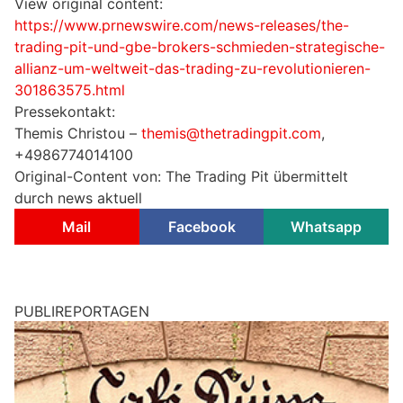
View original content:
https://www.prnewswire.com/news-releases/the-
trading-pit-und-gbe-brokers-schmieden-strategische-
allianz-um-weltweit-das-trading-zu-revolutionieren-
301863575.html
Pressekontakt:
Themis Christou –
themis@thetradingpit.com
,
+4986774014100
Original-Content von: The Trading Pit übermittelt
durch news aktuell
Mail
Facebook
Whatsapp
PUBLIREPORTAGEN