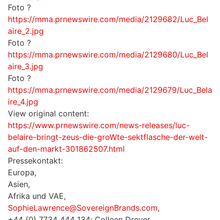
Foto ?
https://mma.prnewswire.com/media/2129682/Luc_Bel
aire_2.jpg
Foto ?
https://mma.prnewswire.com/media/2129680/Luc_Bel
aire_3.jpg
Foto ?
https://mma.prnewswire.com/media/2129679/Luc_Bela
ire_4.jpg
View original content:
https://www.prnewswire.com/news-releases/luc-
belaire-bringt-zeus-die-groWte-sektflasche-der-welt-
auf-den-markt-301862507.html
Pressekontakt:
Europa,
Asien,
Afrika und VAE,
SophieLawrence@SovereignBrands.com
,
+44 (0) 7734 444 134; Colleen Dreyer,