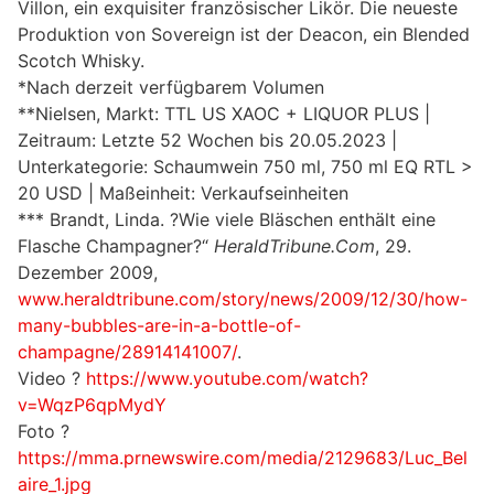
Villon, ein exquisiter französischer Likör. Die neueste
Produktion von Sovereign ist der Deacon, ein Blended
Scotch Whisky.
*Nach derzeit verfügbarem Volumen
**Nielsen, Markt: TTL US XAOC + LIQUOR PLUS |
Zeitraum: Letzte 52 Wochen bis 20.05.2023 |
Unterkategorie: Schaumwein 750 ml, 750 ml EQ RTL >
20 USD | Maßeinheit: Verkaufseinheiten
*** Brandt, Linda. ?Wie viele Bläschen enthält eine
Flasche Champagner?“
HeraldTribune.Com
, 29.
Dezember 2009,
www.heraldtribune.com/story/news/2009/12/30/how-
many-bubbles-are-in-a-bottle-of-
champagne/28914141007/
.
Video ?
https://www.youtube.com/watch?
v=WqzP6qpMydY
Foto ?
https://mma.prnewswire.com/media/2129683/Luc_Bel
aire_1.jpg