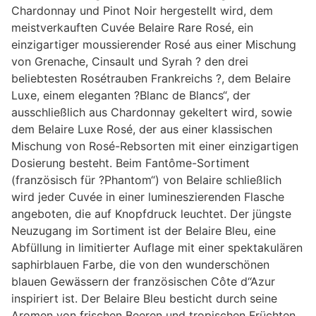
Chardonnay und Pinot Noir hergestellt wird, dem
meistverkauften Cuvée Belaire Rare Rosé, ein
einzigartiger moussierender Rosé aus einer Mischung
von Grenache, Cinsault und Syrah ? den drei
beliebtesten Rosétrauben Frankreichs ?, dem Belaire
Luxe, einem eleganten ?Blanc de Blancs“, der
ausschließlich aus Chardonnay gekeltert wird, sowie
dem Belaire Luxe Rosé, der aus einer klassischen
Mischung von Rosé-Rebsorten mit einer einzigartigen
Dosierung besteht. Beim Fantôme-Sortiment
(französisch für ?Phantom“) von Belaire schließlich
wird jeder Cuvée in einer lumineszierenden Flasche
angeboten, die auf Knopfdruck leuchtet. Der jüngste
Neuzugang im Sortiment ist der Belaire Bleu, eine
Abfüllung in limitierter Auflage mit einer spektakulären
saphirblauen Farbe, die von den wunderschönen
blauen Gewässern der französischen Côte d“Azur
inspiriert ist. Der Belaire Bleu besticht durch seine
Aromen von frischen Beeren und tropischen Früchten