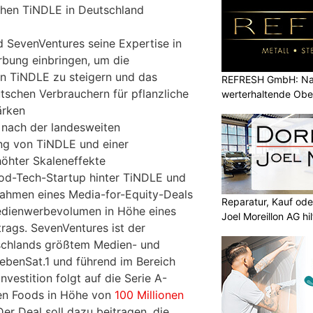
chen TiNDLE in Deutschland
d SevenVentures seine Expertise in
rbung einbringen, um die
n TiNDLE zu steigern und das
REFRESH GmbH: Nac
tschen Verbrauchern für pflanzliche
werterhaltende Obe
ärken
 nach der landesweiten
ng von TiNDLE und einer
öhter Skaleneffekte
od-Tech-Startup hinter TiNDLE und
Rahmen eines Media-for-Equity-Deals
Reparatur, Kauf od
dienwerbevolumen in Höhe eines
Joel Moreillon AG hil
trags. SevenVentures ist der
schlands größtem Medien- und
ebenSat.1 und führend im Bereich
nvestition folgt auf die Serie A-
en Foods in Höhe von
100 Millionen
er Deal soll dazu beitragen, die