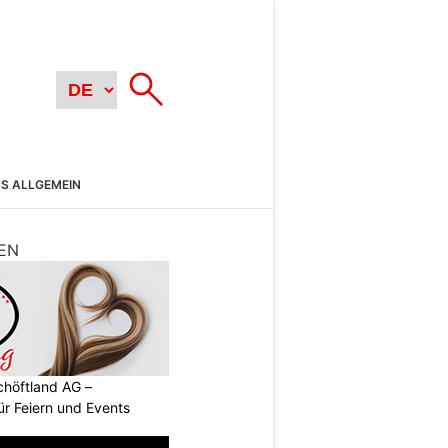
SS ALLGEMEIN
EN
chöftland AG –
ür Feiern und Events