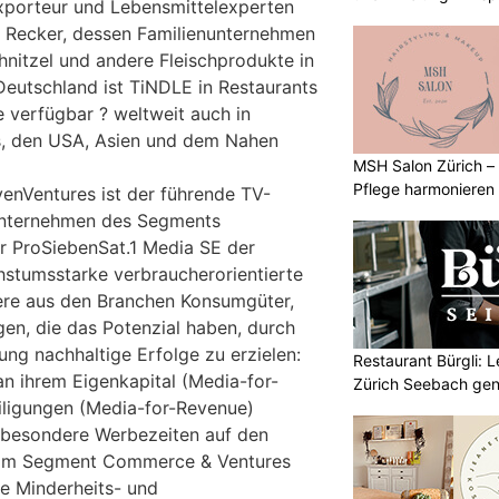
exporteur und Lebensmittelexperten
Recker, dessen Familienunternehmen
hnitzel und andere Fleischprodukte in
 Deutschland ist TiNDLE in Restaurants
 verfügbar ? weltweit auch in
, den USA, Asien und dem Nahen
MSH Salon Zürich –
Pflege harmonieren
enVentures ist der führende TV-
Unternehmen des Segments
 ProSiebenSat.1 Media SE der
hstumsstarke verbraucherorientierte
re aus den Branchen Konsumgüter,
gen, die das Potenzial haben, durch
ng nachhaltige Erfolge zu erzielen:
Restaurant Bürgli: 
an ihrem Eigenkapital (Media-for-
Zürich Seebach gen
iligungen (Media-for-Revenue)
sbesondere Werbezeiten auf den
. Im Segment Commerce & Ventures
ie Minderheits- und