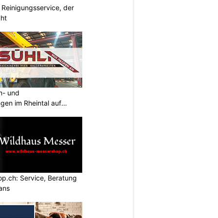
 Reinigungsservice, der
cht
an- und
ngen im Rheintal auf
p.ch: Service, Beratung
ans