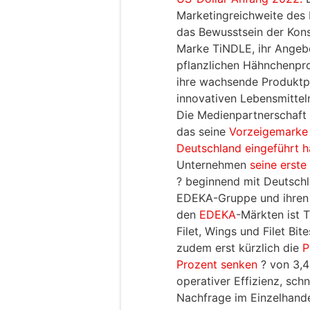
Marketingreichweite des
das Bewusstsein der Kon
Marke TiNDLE, ihr Angebo
pflanzlichen Hähnchenpr
ihre wachsende Produktpa
innovativen Lebensmitteln
Die Medienpartnerschaft 
das seine
Vorzeigemarke
Deutschland eingeführt h
Unternehmen
seine erste
? beginnend mit Deutschl
EDEKA-Gruppe und ihren u
den
EDEKA
-Märkten ist 
Filet, Wings und Filet Bit
zudem erst kürzlich die
P
Prozent senken
? von 3,4
operativer Effizienz, sc
Nachfrage im Einzelhande