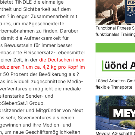
bietet TiNDLE die einmalige
ntheit und Sichtbarkeit auf dem
rn ? in enger Zusammenarbeit mit
ures, um maßgeschneiderte
Functional Fitness S
rbemaßnahmen zu finden. Darüber
funktionales Traini
r damit die Aufmerksamkeit für
s Bewusstsein für immer besser
enbasierte Fleischersatz-Lebensmittel
einer Zeit, in der
die Deutschen ihren
eduzieren ? um ca. 4,2 kg pro Kopf im
r 50 Prozent der Bevölkerung als ?
Lüönd Arbeiten Gmb
Das individuell zugeschnittene Media-
flexible Transporte
venVentures ermöglicht die mediale
eitenstarke Sender- und
roSiebenSat.1 Group.
orsitzender und Mitgründer von Next
ns sehr, SevenVentures als neuen
 gewinnen und ihre Medien- und
en, um neue Geschäftsmöglichkeiten
Meydra AG schafft S