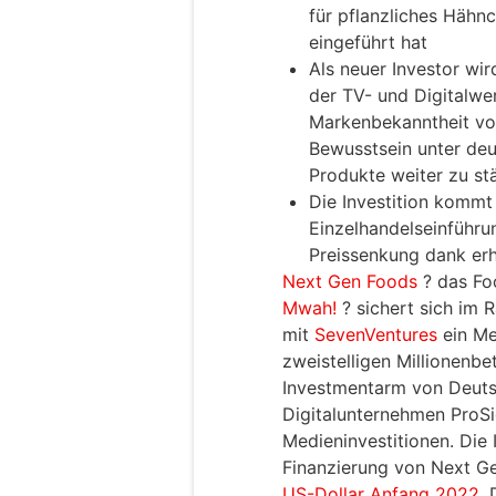
für pflanzliches Hähn
eingeführt hat
Als neuer Investor wir
der TV- und Digitalwe
Markenbekanntheit vo
Bewusstsein unter deu
Produkte weiter zu st
Die Investition kommt
Einzelhandelseinführu
Preissenkung dank erh
Next Gen Foods
? das Fo
Mwah!
? sichert sich im 
mit
SevenVentures
ein Me
zweistelligen Millionenbe
Investmentarm von Deut
Digitalunternehmen ProSi
Medieninvestitionen. Die I
Finanzierung von Next G
US-Dollar Anfang 2022.
D