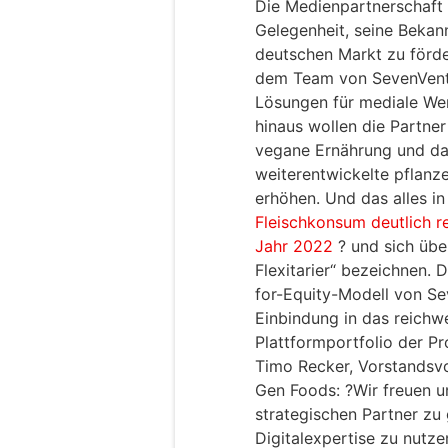
Die Medienpartnerschaft 
Gelegenheit, seine Bekan
deutschen Markt zu förde
dem Team von SevenVent
Lösungen für mediale We
hinaus wollen die Partne
vegane Ernährung und da
weiterentwickelte pflanz
erhöhen. Und das alles in 
Fleischkonsum deutlich r
Jahr 2022
? und sich übe
Flexitarier“ bezeichnen. 
for-Equity-Modell von Se
Einbindung in das reichw
Plattformportfolio der P
Timo Recker, Vorstandsv
Gen Foods: ?Wir freuen u
strategischen Partner zu
Digitalexpertise zu nutz