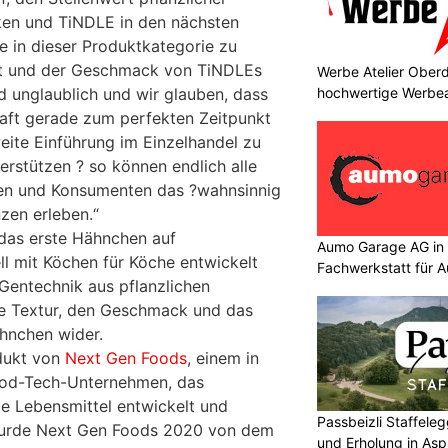
ken und TiNDLE in den nächsten
e in dieser Produktkategorie zu
tät und der Geschmack von TiNDLEs
Werbe Atelier Oberd
hochwertige Werbea
d unglaublich und wir glauben, dass
aft gerade zum perfekten Zeitpunkt
ite Einführung im Einzelhandel zu
erstützen ? so können endlich alle
en und Konsumenten das ?wahnsinnig
zen erleben.“
 das erste Hähnchen auf
Aumo Garage AG in S
ll mit Köchen für Köche entwickelt
Fachwerkstatt für A
Gentechnik aus pflanzlichen
die Textur, den Geschmack und das
hnchen wider.
odukt von
Next Gen Foods
, einem in
ood-Tech-Unternehmen, das
ge Lebensmittel entwickelt und
Passbeizli Staffeleg
wurde Next Gen Foods 2020 von dem
und Erholung in As