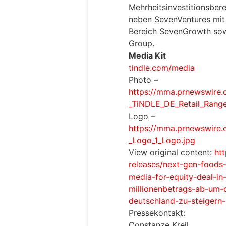
Mehrheitsinvestitionsber
neben SevenVentures mit
Bereich SevenGrowth so
Group.
Media Kit
tindle.com/media
Photo –
https://mma.prnewswire
_TiNDLE_DE_Retail_Range
Logo –
https://mma.prnewswire
_Logo_1_Logo.jpg
View original content:
ht
releases/next-gen-foods
media-for-equity-deal-in
millionenbetrags-ab-um-d
deutschland-zu-steigern
Pressekontakt:
Constanze Kreil,