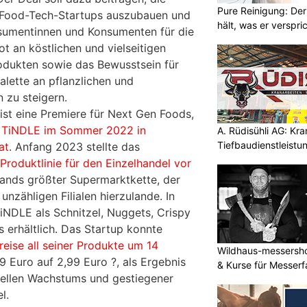
Pure Reinigung: Der
 Food-Tech-Startups auszubauen und
hält, was er verspri
sumentinnen und Konsumenten für die
t an köstlichen und vielseitigen
odukten sowie das Bewusstsein für
lette an pflanzlichen und
 zu steigern.
ist eine Premiere für Next Gen Foods,
 TiNDLE im Sommer 2022 in
A. Rüdisühli AG: Kr
Tiefbaudienstleistu
at
. Anfang 2023 stellte das
höchstem Niveau
 Produktlinie für den Einzelhandel vor
ands größter Supermarktkette, der
nzähligen Filialen hierzulande. In
TiNDLE als Schnitzel, Nuggets, Crispy
es erhältlich. Das Startup konnte
reise all seiner Produkte um 14
Wildhaus-messersho
9 Euro auf 2,99 Euro ?, als Ergebnis
& Kurse für Messerf
hnellen Wachstums und gestiegener
l.