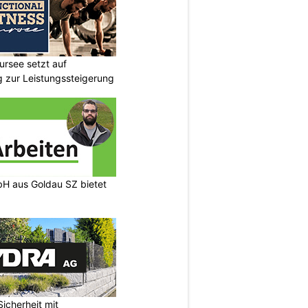
ursee setzt auf
ng zur Leistungssteigerung
H aus Goldau SZ bietet
icherheit mit