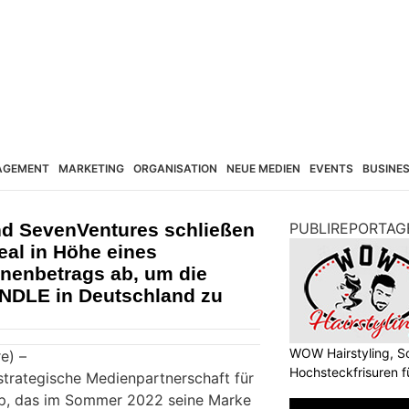
AGEMENT
MARKETING
ORGANISATION
NEUE MEDIEN
EVENTS
BUSINE
d SevenVentures schließen
PUBLIREPORTAG
eal in Höhe eines
ionenbetrags ab, um die
iNDLE in Deutschland zu
WOW Hairstyling, S
e) –
Hochsteckfrisuren f
 strategische Medienpartnerschaft für
p, das im Sommer 2022 seine Marke