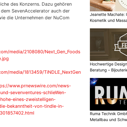
eiche des Konzerns. Dazu gehören
 dem SevenAccelerator auch der
Jeanette Machate: Ih
wie die Unternehmen der NuCom
Kosmetik und Massa
.com/media/2108080/Next_Gen_Foods
.jpg
Hochwertige Design
Beratung – Bijouter
.com/media/1813459/TiNDLE_NextGen
tps://www.prnewswire.com/news-
-und-sevenventures-schlieWen-
-hohe-eines-zweistelligen-
ie-bekanntheit-von-tindle-in-
-301857402.html
Ruma Technik GmbH
Metallbau und Schw