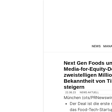
NEWS
MAN
Next Gen Foods un
Media-for-Equity-D
zweistelligen Mill
Bekanntheit von T
steigern
22.06.23
NEWS AKTUELL
München (ots/PRNewswir
Der Deal ist die erste
das Food-Tech-Startu