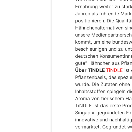
Ernährung weiter zu stär
Jahren als führende Mark
positionieren. Die Quali
Hähnchenalternativen sin
unsere Medienpartnersch
kommt, um eine bundeswe
beschleunigen und zu unt
deutschen Konsumentinn
gute“ Hähnchen aus Pflan
Über TiNDLE
TiNDLE
ist
Pflanzenbasis, das spezie
wurde. Die Zutaten ohne 
Inhaltsstoffen spiegeln 
Aroma von tierischem Hä
TiNDLE ist das erste Pr
Singapur gegründeten F
innovative und nachhalti
vermarktet. Gegründet 