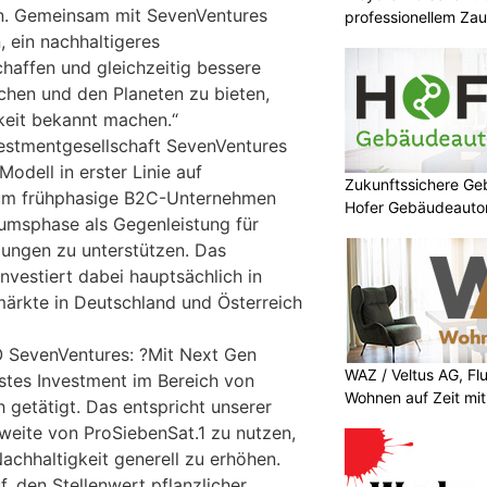
en. Gemeinsam mit SevenVentures
professionellem Za
, ein nachhaltigeres
haffen und gleichzeitig bessere
schen und den Planeten zu bieten,
hkeit bekannt machen.“
estmentgesellschaft SevenVentures
Modell in erster Linie auf
Zukunftssichere G
 um frühphasige B2C-Unternehmen
Hofer Gebäudeaut
umsphase als Gegenleistung für
gungen zu unterstützen. Das
nvestiert dabei hauptsächlich in
ärkte in Deutschland und Österreich
O SevenVentures: ?Mit Next Gen
WAZ / Veltus AG, Fl
stes Investment im Bereich von
Wohnen auf Zeit mit 
 getätigt. Das entspricht unserer
weite von ProSiebenSat.1 zu nutzen,
achhaltigkeit generell zu erhöhen.
f, den Stellenwert pflanzlicher