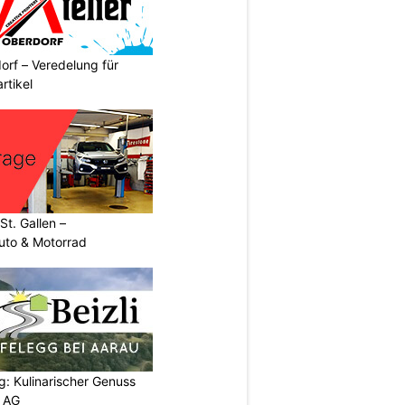
orf – Veredelung für
rtikel
t. Gallen –
uto & Motorrad
g: Kulinarischer Genuss
p AG