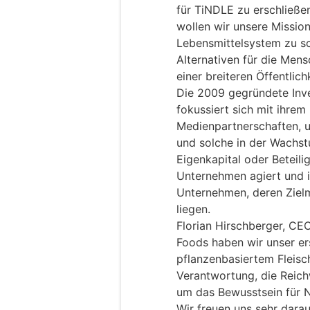
für TiNDLE zu erschließ
wollen wir unsere Mission
Lebensmittelsystem zu sc
Alternativen für die Men
einer breiteren Öffentlic
Die 2009 gegründete Inv
fokussiert sich mit ihrem 
Medienpartnerschaften,
und solche in der Wachst
Eigenkapital oder Beteili
Unternehmen agiert und i
Unternehmen, deren Zielm
liegen.
Florian Hirschberger, CE
Foods haben wir unser er
pflanzenbasiertem Fleisch
Verantwortung, die Reich
um das Bewusstsein für N
Wir freuen uns sehr darau