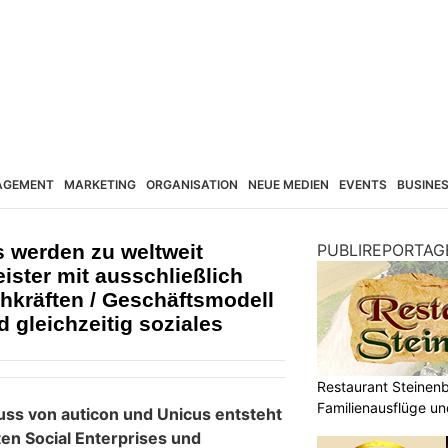
AGEMENT
MARKETING
ORGANISATION
NEUE MEDIEN
EVENTS
BUSINE
 werden zu weltweit
PUBLIREPORTAG
ister mit ausschließlich
chkräften / Geschäftsmodell
nd gleichzeitig soziales
Restaurant Steinenbü
Familienausflüge un
s von auticon und Unicus entsteht
en Social Enterprises und