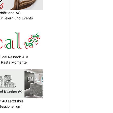
chöftland AG –
ür Feiern und Events
Pical Reinach AG:
& Pasta Momente
 AG setzt Ihre
essionell um