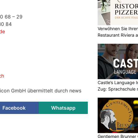
60 68 – 29
30 84
Verwöhnen Sie Ihre
de
Restaurant Riviera
ch
Castle’s Language In
Zug: Sprachschule 
ticon GmbH übermittelt durch news
Facebook
Whatsapp
Gentlemen Brunner 