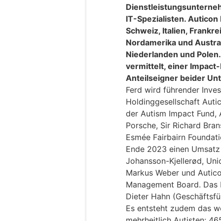
Dienstleistungsunterneh
IT-Spezialisten. Auticon
Schweiz, Italien, Frankr
Nordamerika und Austral
Niederlanden und Polen
vermittelt, einer Impact
Anteilseigner beider U
Ferd wird führender Inves
Holdinggesellschaft Auti
der Autism Impact Fund, 
Porsche, Sir Richard Bran
Esmée Fairbairn Foundat
Ende 2023 einen Umsatz v
Johansson-Kjellerød, Uni
Markus Weber und Autico
Management Board. Das 
Dieter Hahn (Geschäftsfü
Es entsteht zudem das w
mehrheitlich Autisten: 46