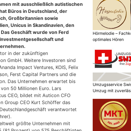
men mit ausschließlich autistischen
 hat Büros in Deutschland, der
eich, Großbritannien sowie
ien, Unicus in Skandinavien, den
. Das Geschäft wurde von Ferd
Hörmelodie – Fachk
-Investmentgesellschaft und
optimales Hören
nternehmen.
tor in der zukünftigen
con GmbH. Weitere Investoren sind
Ananda Impact Ventures, KOIS, Felix
son, Ferst Capital Partners und die
ion. Das Unternehmen erwartet bis
Umzugsservice Swi
on 50 Millionen Euro. Lars
Umzug mit zuverläss
cus CEO, bildet mit Auticon CFO
n Group CEO Kurt Schöffer das
Deutschlandgeschäft verantwortet
hrer).
eltweit größte Unternehmen mit
5 (81 Prozent) von 575 Beschäftigten.