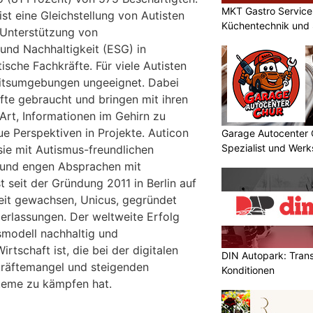
MKT Gastro Service 
ist eine Gleichstellung von Autisten
Küchentechnik und 
 Unterstützung von
 und Nachhaltigkeit (ESG) in
sche Fachkräfte. Für viele Autisten
eitsumgebungen ungeeignet. Dabei
fte gebraucht und bringen mit ihren
Art, Informationen im Gehirn zu
ue Perspektiven in Projekte. Auticon
Garage Autocenter 
Spezialist und Werk
sie mit Autismus-freundlichen
 und engen Absprachen mit
t seit der Gründung 2011 in Berlin auf
eit gewachsen, Unicus, gegründet
derlassungen. Der weltweite Erfolg
smodell nachhaltig und
rtschaft ist, die bei der digitalen
DIN Autopark: Tran
kräftemangel und steigenden
Konditionen
teme zu kämpfen hat.