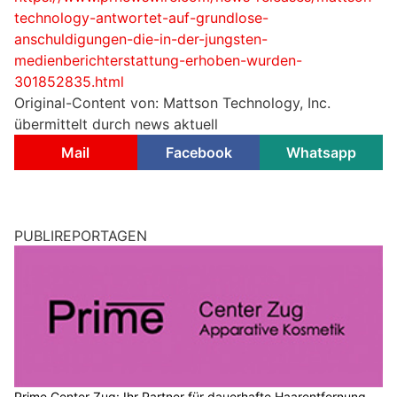
technology-antwortet-auf-grundlose-
anschuldigungen-die-in-der-jungsten-
medienberichterstattung-erhoben-wurden-
301852835.html
Original-Content von: Mattson Technology, Inc.
übermittelt durch news aktuell
Mail
Facebook
Whatsapp
PUBLIREPORTAGEN
Prime Center Zug: Ihr Partner für dauerhafte Haarentfernung