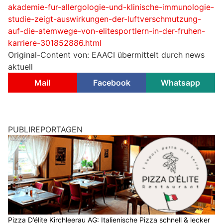
akademie-fur-allergologie-und-klinische-immunologie-
studie-zeigt-auswirkungen-der-luftverschmutzung-
auf-die-atemwege-von-elitesportlern-in-der-fruhen-
karriere-301852886.html
Original-Content von: EAACI übermittelt durch news
aktuell
Mail
Facebook
Whatsapp
PUBLIREPORTAGEN
Pizza D’élite Kirchleerau AG: Italienische Pizza schnell & lecker