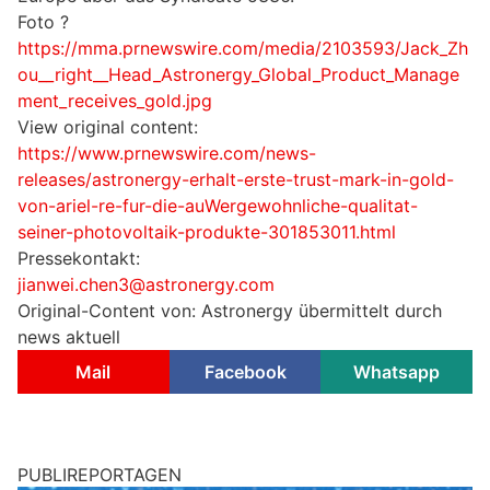
Foto ?
https://mma.prnewswire.com/media/2103593/Jack_Zh
ou__right__Head_Astronergy_Global_Product_Manage
ment_receives_gold.jpg
View original content:
https://www.prnewswire.com/news-
releases/astronergy-erhalt-erste-trust-mark-in-gold-
von-ariel-re-fur-die-auWergewohnliche-qualitat-
seiner-photovoltaik-produkte-301853011.html
Pressekontakt:
jianwei.chen3@astronergy.com
Original-Content von: Astronergy übermittelt durch
news aktuell
Mail
Facebook
Whatsapp
PUBLIREPORTAGEN