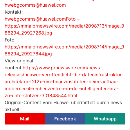
hwebgcomms@huawei.com
Kontakt:
hwebgcomms@huawei.comFoto
–
https://mma.prnewswire.com/media/2098713/image_9
86294_29927268.jpg
Foto –
https://mma.prnewswire.com/media/2098714/image_9
86294_29927644.jpg
View original
content:
https://www.prnewswire.com/news-
releases/huawei-veroffentlicht-die-dateninfrastruktur-
architektur-f2f2x-um-finanzinstituten-beim-aufbau-
moderner-4–rechenzentren-in-der-intelligenten-ara-
zu-unterstutzen-301848544.html
Original-Content von: Huawei übermittelt durch news
aktuell
Mail
Facebook
Whatsapp