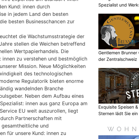
Spezialist und Werk
 den Kund: innen durch
ise in jedem Land den besten
die besten Businesschancen zur
euchtet die Wachstumsstrategie der
ahre stellen die Weichen betreffend
onellen Wertpapierhandels. Die
Gentlemen Brunner 
: innen zu verstehen und bestmöglich
der Zentralschweiz
 unserer Mission. Neue Möglichkeiten
windigkeit des technologischen
e moderne Regulatorik bieten enorme
ständig wandelnden Branche
mpulsgeber. Neben dem Aufbau eines
Spezialist: innen aus ganz Europa am
Exquisite Speisen &
ervice EU weit auszurollen, liegt
Sternen lädt Sie ein
durch Partnerschaften mit
 gesamtheitliche und
en für unsere Kund: innen zu