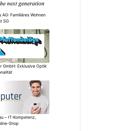
 AG: Familiäres Wohnen
st SG
er GmbH: Exklusive Optik
nalität
au – IT-Kompetenz,
line-Shop