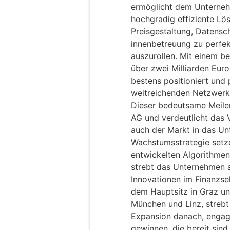
ermöglicht dem Unterne
hochgradig effiziente Lö
Preisgestaltung, Datensch
innenbetreuung zu perfek
auszurollen. Mit einem 
über zwei Milliarden Eur
bestens positioniert und 
weitreichenden Netzwerk
Dieser bedeutsame Meilen
AG und verdeutlicht das 
auch der Markt in das Un
Wachstumsstrategie setze
entwickelten Algorithmen
strebt das Unternehmen a
Innovationen im Finanzse
dem Hauptsitz in Graz un
München und Linz, strebt
Expansion danach, engagi
gewinnen, die bereit sind