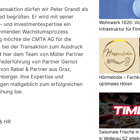
ansaktion dürfen wir Peter Grandl als
ed begrüßen. Er wird mit seiner
Wohnwerk 1920: Vi
t- und Investmentexpertise ein
Infrastruktur für Fi
kommenden Wachstumsprozess.
g möchte die CMTA AG für die
 bei der Transaktion zum Ausdruck
lt hier dem Team von Müller Partner
Federführung von Partner Gernot
von Rabel & Partner aus Graz,
nberger. Ihre Expertise und
Hörmelodie – Fachk
optimales Hören
ugen maßgeblich zum erfolgreichen
öhung bei.
& HR
Saisonale Frische i
in Wollerau SZ erle