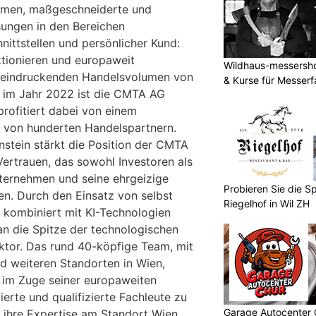
hmen, maßgeschneiderte und
sungen in den Bereichen
nittstellen und persönlicher Kund:
tionieren und europaweit
Wildhaus-messersho
beeindruckenden Handelsvolumen von
& Kurse für Messerf
o im Jahr 2022 ist die CMTA AG
profitiert dabei von einem
 von hunderten Handelspartnern.
stein stärkt die Position der CMTA
Vertrauen, das sowohl Investoren als
ternehmen und seine ehrgeizige
Probieren Sie die Sp
n. Durch den Einsatz von selbst
Riegelhof in Wil ZH
 kombiniert mit KI-Technologien
n die Spitze der technologischen
ktor. Das rund 40-köpfige Team, mit
d weiteren Standorten in Wien,
 im Zuge seiner europaweiten
erte und qualifizierte Fachleute zu
Garage Autocenter 
, ihre Expertise am Standort Wien