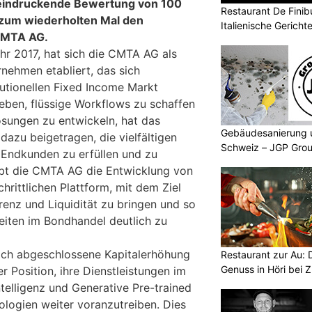
eindruckende Bewertung von 100
Restaurant De Finibu
t zum wiederholten Mal den
Italienische Gericht
 CMTA AG.
hr 2017, hat sich die CMTA AG als
rnehmen etabliert, das sich
tutionellen Fixed Income Markt
reben, flüssige Workflows zu schaffen
ösungen zu entwickeln, hat das
Gebäudesanierung 
azu beigetragen, die vielfältigen
Schweiz – JGP Grou
 Endkunden zu erfüllen und zu
eibt die CMTA AG die Entwicklung von
hrittlichen Plattform, mit dem Ziel
enz und Liquidität zu bringen und so
eiten im Bondhandel deutlich zu
eich abgeschlossene Kapitalerhöhung
Restaurant zur Au: 
Genuss in Höri bei Z
r Position, ihre Dienstleistungen im
ntelligenz und Generative Pre-trained
logien weiter voranzutreiben. Dies