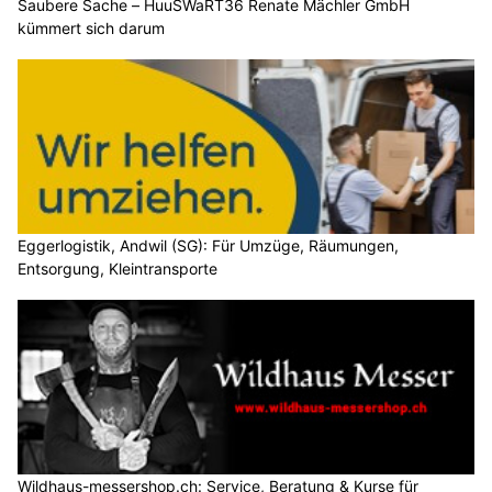
Saubere Sache – HuuSWaRT36 Renate Mächler GmbH
kümmert sich darum
Eggerlogistik, Andwil (SG): Für Umzüge, Räumungen,
Entsorgung, Kleintransporte
Wildhaus-messershop.ch: Service, Beratung & Kurse für