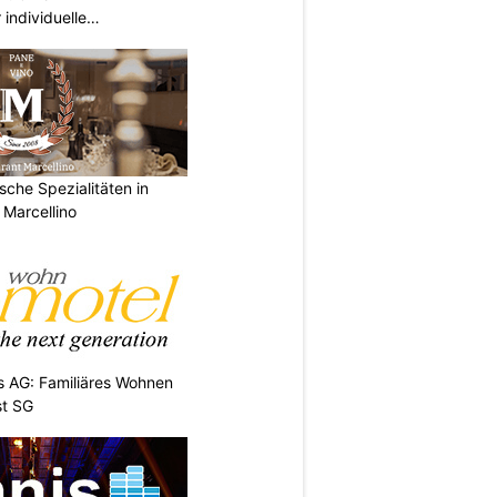
individuelle
wil SG
ische Spezialitäten in
 Marcellino
 AG: Familiäres Wohnen
st SG