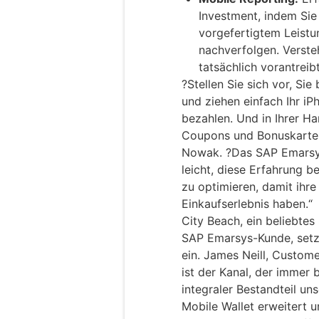
Investment, indem Sie
vorgefertigtem Leistu
nachverfolgen. Verst
tatsächlich vorantreib
?Stellen Sie sich vor, Sie
und ziehen einfach Ihr i
bezahlen. Und in Ihrer H
Coupons und Bonuskarten,
Nowak. ?Das SAP Emarsys
leicht, diese Erfahrung 
zu optimieren, damit ihr
Einkaufserlebnis haben.“
City Beach, ein beliebte
SAP Emarsys-Kunde, setzt
ein. James Neill, Custom
ist der Kanal, der immer 
integraler Bestandteil un
Mobile Wallet erweitert 