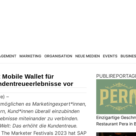
AGEMENT
MARKETING
ORGANISATION
NEUE MEDIEN
EVENTS
BUSINE
 Mobile Wallet für
PUBLIREPORTAG
ndentreueerlebnisse vor
e) –
ermöglichen es Marketingexpert*innen,
rn, Kund*innen überall einzubinden
Einzigartige Gesch
lebnisse miteinander zu verbinden.
Restaurant Pera in 
-Welt: Das erhöht die Kundentreue.
The Marketer Festivals 2023 hat SAP