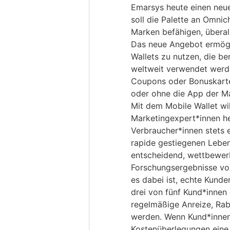
Emarsys heute einen neu
soll die Palette an Omni
Marken befähigen, überall
Das neue Angebot ermögl
Wallets zu nutzen, die b
weltweit verwendet werde
Coupons oder Bonuskarte
oder ohne die App der M
Mit dem Mobile Wallet wi
Marketingexpert*innen he
Verbraucher*innen stets e
rapide gestiegenen Leben
entscheidend, wettbewerb
Forschungsergebnisse vo
es dabei ist, echte Kund
drei von fünf Kund*innen
regelmäßige Anreize, Ra
werden. Wenn Kund*innen
Kostenüberlegungen eine 