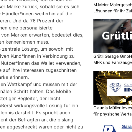
M.Meier Malergeschä
er Marke zurück, sobald sie es sich
Lösungen für Ihr Z
 Händler*innen weiterhin auf die
eren. Und da 76 Prozent der
en eine personalisierte
von Marken erwarten, bedeutet dies,
en kennenlernen muss.
ne zentrale Lösung, um sowohl mit
tiven Kund*innen in Verbindung zu
Grütli Garage GmbH:
MFK und Fahrzeugv
 Nutzer*innen das Wallet verwenden,
e auf ihre Interessen zugeschnitten
arke erinnern.
gen Wettkampf und müssen mit der
nälen Schritt halten. Das Mobile
tetiger Begleiter, der leicht
ußerst wirkungsvolle Lösung für ein
Claudia Müller Inves
bnis darstellt. Es spricht auch
für physische Wert
zent der Befragten an, die bislang
gen abgeschreckt waren oder nicht zu