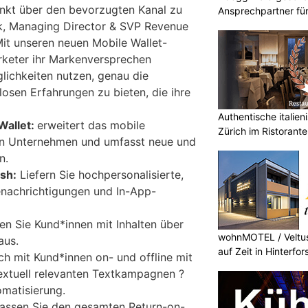
unkt über den bevorzugten Kanal zu
Ansprechpartner für 
Malerprojekte in Fla
wak, Managing Director & SVP Revenue
it unseren neuen Mobile Wallet-
rketer ihr Markenversprechen
ichkeiten nutzen, genau die
losen Erfahrungen zu bieten, die ihre
Authentische italien
Wallet:
erweitert das mobile
Zürich im Ristorante
n Unternehmen und umfasst neue und
n.
sh:
Liefern Sie hochpersonalisierte,
enachrichtigungen und In-App-
n Sie Kund*innen mit Inhalten über
wohnMOTEL / Veltus
aus.
auf Zeit in Hinterfor
ch mit Kund*innen on- und offline mit
textuell relevanten Textkampagnen ?
omatisierung.
assen Sie den gesamten Return-on-