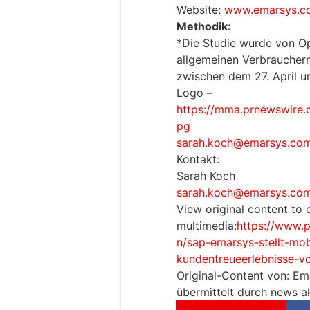
Website:
www.emarsys.c
Methodik:
*Die Studie wurde von Op
allgemeinen Verbrauchern
zwischen dem 27. April u
Logo –
https://mma.prnewswire
pg
sarah.koch@emarsys.co
Kontakt:
Sarah Koch
sarah.koch@emarsys.co
View original content to
multimedia:
https://www.
n/sap-emarsys-stellt-mobi
kundentreueerlebnisse-v
Original-Content von: E
übermittelt durch news ak