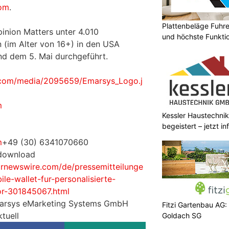
om
.
Plattenbeläge Fuhr
inion Matters unter 4.010
und höchste Funktio
 (im Alter von 16+) in den USA
nd dem 5. Mai durchgeführt.
.com/media/2095659/Emarsys_Logo.j
m
Kessler Haustechnik
begeistert – jetzt i
m
+49 (30) 6341070660
 download
prnewswire.com/de/pressemitteilunge
le-wallet-fur-personalisierte-
or-301845067.html
marsys eMarketing Systems GmbH
Fitzi Gartenbau AG:
tuell
Goldach SG