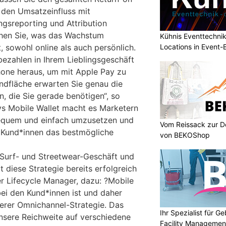
 den Umsatzeinfluss mit
ngsreporting und Attribution
ehen Sie, was das Wachstum
Kühnis Eventtechni
Locations in Event
t, sowohl online als auch persönlich.
 bezahlen in Ihrem Lieblingsgeschäft
Phone heraus, um mit Apple Pay zu
andfläche erwarten Sie genau die
 die Sie gerade benötigen“, so
 Mobile Wallet macht es Marketern
bequem und einfach umzusetzen und
Vom Reissack zur D
e Kund*innen das bestmögliche
von BEKOShop
s Surf- und Streetwear-Geschäft und
 diese Strategie bereits erfolgreich
er Lifecycle Manager, dazu: ?Mobile
bei den Kund*innen ist und daher
serer Omnichannel-Strategie. Das
Ihr Spezialist für 
unsere Reichweite auf verschiedene
Facility Managemen