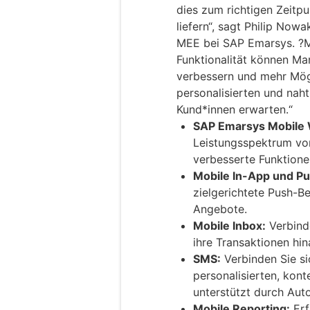
dies zum richtigen Zeitp
liefern“, sagt Philip No
MEE bei SAP Emarsys. ?M
Funktionalität können Ma
verbessern und mehr Mögl
personalisierten und naht
Kund*innen erwarten.“
SAP Emarsys Mobile 
Leistungsspektrum vo
verbesserte Funktione
Mobile In-App und Pu
zielgerichtete Push-B
Angebote.
Mobile Inbox:
Verbinde
ihre Transaktionen hin
SMS:
Verbinden Sie si
personalisierten, kon
unterstützt durch Aut
Mobile Reporting:
Erf