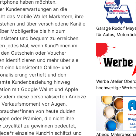
artphone haben möchten.
er Kundenerwartungen an die
ht das Mobile Wallet Marketern, ihre
stehen und über verschiedene Kanäle
Garage Rudolf Mey
über Mobilgeräte bis hin zum
für Autos, Motorräde
onsistent und bequem zu erreichen.
en jedes Mal, wenn Kund*innen im
, den Gutschein oder Voucher
n identifizieren und mehr über sie
t eine konsistente Online- und
sonalisierung vertieft und den
Werbe Atelier Oberd
samte Kundenbeziehung hinweg
hochwertige Werbea
ration mit Google Wallet und Apple
zudem diese personalisierten Anreize
n Verkaufsmoment vor Augen.
braucher*innen von heute dulden
gen oder Prämien, die nicht ihre
e Loyalität zu gewinnen bedeutet,
jede*r einzelne Kund*in schätzt und
Abegg Malergeschä