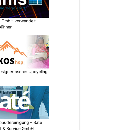
k GmbH verwandelt
-Bühnen
esignertasche: Upcycling
Gebäudereinigung – Baté
t & Service GmbH