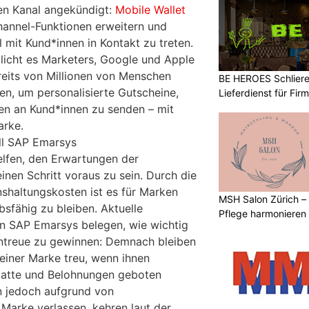
en Kanal angekündigt:
Mobile Wallet
channel-Funktionen erweitern und
 mit Kund*innen in Kontakt zu treten.
icht es Marketers, Google und Apple
ereits von Millionen von Menschen
BE HEROES Schlieren
n, um personalisierte Gutscheine,
Lieferdienst für Fi
n an Kund*innen zu senden – mit
arke.
ll SAP Emarsys
lfen, den Erwartungen der
inen Schritt voraus zu sein. Durch die
shaltungskosten ist es für Marken
MSH Salon Zürich –
sfähig zu bleiben. Aktuelle
Pflege harmonieren
n SAP Emarsys belegen, wie wichtig
entreue zu gewinnen: Demnach bleiben
 einer Marke treu, wenn ihnen
batte und Belohnungen geboten
 jedoch aufgrund von
Marke verlassen, kehren laut der