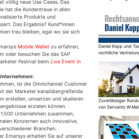
et völlig neue Use Cases. Das
ie hat die Kundentreue in allen
onalisierte Produkte und
ssert. Das Ergebnis? Kund*innen
ken treu bleiben, egal wo sie sich
Daniel Kopp und Tea
Emarsys
Mobile Wallet
zu erfahren,
rechtliche Vertretun
m oder besuchen Sie das SAP
rketer Festival beim
Live Event in
-Unternehmen:
ehmen, ist die Omnichannel Customer
it der Marketer kanalübergreifende
n erstellen, umsetzen und skalieren
Zuverlässiger Rund
ergebnisse erzielen können.
von Servanto W.Mei
ls 1.500 Unternehmen zusammen,
onalen Konzernen auch innovative,
verschiedener Branchen.
er Emarsys erhalten Sie auf unserer