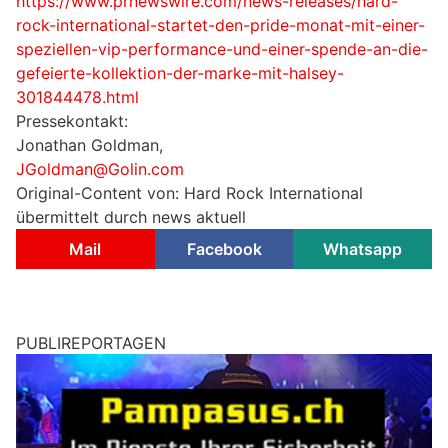
https://www.prnewswire.com/news-releases/hard-
rock-international-startet-den-pride-monat-mit-einer-
speziellen-vip-performance-und-einer-spende-an-die-
gefeierte-kollektion-der-marke-mit-halsey-
301844478.html
Pressekontakt:
Jonathan Goldman,
JGoldman@Golin.com
Original-Content von: Hard Rock International
übermittelt durch news aktuell
Mail
Facebook
Whatsapp
PUBLIREPORTAGEN