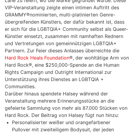
Lane zu feiern, wo die Marke gegründet wurde. Diese
VIP-Veranstaltung zeigte einen intimen Auftritt des
GRAMMY®nominierten, multi-platinierten Genre-
übergreifenden Künstlers, der dafür bekannt ist, dass
er sich für die LGBTQIA+ Community selbst als Queer-
Künstler einsetzt, zusammen mit namhaften Rednern
und Vertretungen von gemeinnützigen LGBTQIA+
Partnern. Zur Feier dieses Anlasses überreichte die
Hard Rock Heals Foundation
®, der wohltätige Arm von
Hard Rock®, eine $250,000-Spende an die Human
Rights Campaign und Outright International zur
Unterstützung ihres Dienstes an LGBTQIA +
Communities.
Darüber hinaus spendete Halsey während der
Veranstaltung mehrere Erinnerungsstücke an die
gefeierte Sammlung von mehr als 87.000 Stücken von
Hard Rock. Der Beitrag von Halsey fügt nun hinzu:
Personalisierter weißer und orangefarbener
Pullover mit zweiteiligem Bodysuit, der jeden