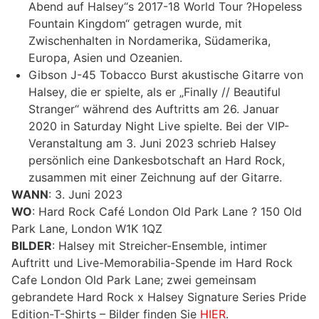
Abend auf Halsey“s 2017-18 World Tour ?Hopeless
Fountain Kingdom“ getragen wurde, mit
Zwischenhalten in Nordamerika, Südamerika,
Europa, Asien und Ozeanien.
Gibson J-45 Tobacco Burst akustische Gitarre von
Halsey, die er spielte, als er „Finally // Beautiful
Stranger“ während des Auftritts am 26. Januar
2020 in Saturday Night Live spielte. Bei der VIP-
Veranstaltung am 3. Juni 2023 schrieb Halsey
persönlich eine Dankesbotschaft an Hard Rock,
zusammen mit einer Zeichnung auf der Gitarre.
WANN
: 3. Juni 2023
WO
: Hard Rock Café London Old Park Lane ? 150 Old
Park Lane, London W1K 1QZ
BILDER
: Halsey mit Streicher-Ensemble, intimer
Auftritt und Live-Memorabilia-Spende im Hard Rock
Cafe London Old Park Lane; zwei gemeinsam
gebrandete Hard Rock x Halsey Signature Series Pride
Edition-T-Shirts – Bilder finden Sie
HIER
.