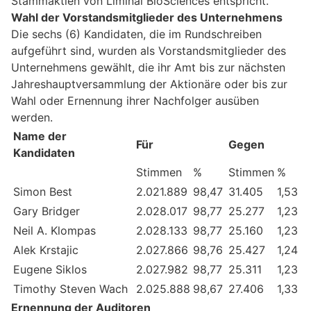
Stammaktien von Liminal BioSciences entspricht.
Wahl der Vorstandsmitglieder des Unternehmens
Die sechs (6) Kandidaten, die im Rundschreiben
aufgeführt sind, wurden als Vorstandsmitglieder des
Unternehmens gewählt, die ihr Amt bis zur nächsten
Jahreshauptversammlung der Aktionäre oder bis zur
Wahl oder Ernennung ihrer Nachfolger ausüben
werden.
Name der
Für
Gegen
Kandidaten
Stimmen
%
Stimmen
%
Simon Best
2.021.889
98,47
31.405
1,53
Gary Bridger
2.028.017
98,77
25.277
1,23
Neil A. Klompas
2.028.133
98,77
25.160
1,23
Alek Krstajic
2.027.866
98,76
25.427
1,24
Eugene Siklos
2.027.982
98,77
25.311
1,23
Timothy Steven Wach
2.025.888
98,67
27.406
1,33
Ernennung der Auditoren