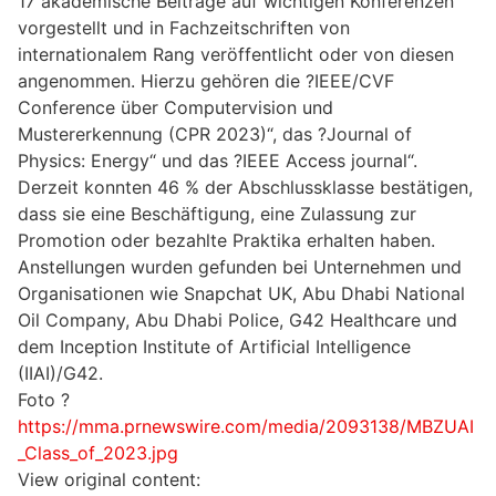
17 akademische Beiträge auf wichtigen Konferenzen
vorgestellt und in Fachzeitschriften von
internationalem Rang veröffentlicht oder von diesen
angenommen. Hierzu gehören die ?IEEE/CVF
Conference über Computervision und
Mustererkennung (CPR 2023)“, das ?Journal of
Physics: Energy“ und das ?IEEE Access journal“.
Derzeit konnten 46 % der Abschlussklasse bestätigen,
dass sie eine Beschäftigung, eine Zulassung zur
Promotion oder bezahlte Praktika erhalten haben.
Anstellungen wurden gefunden bei Unternehmen und
Organisationen wie Snapchat UK, Abu Dhabi National
Oil Company, Abu Dhabi Police, G42 Healthcare und
dem Inception Institute of Artificial Intelligence
(IIAI)/G42.
Foto ?
https://mma.prnewswire.com/media/2093138/MBZUAI
_Class_of_2023.jpg
View original content: